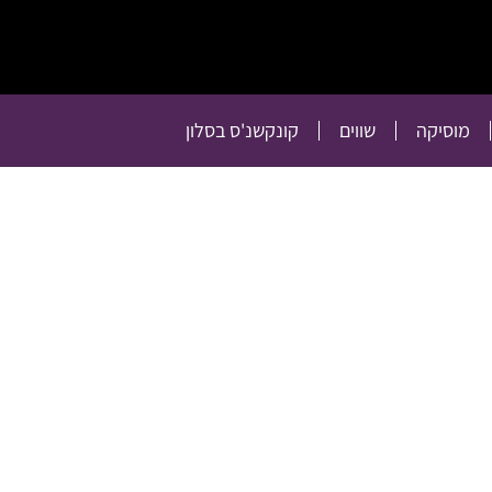
תרבות
רכילות
טלוויזיה
מוסיקה
שווים
קו
מוסיקה
שווים
קונקשנ'ס בסלון