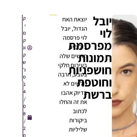
יובל
ק
יוצאת האח
י
הגדול, יובל
לוי
ם
לוי פרסמה
ק
מפרסמת
צילומים
ונ
תמונות
ק
חדשים שלה
ש
בעירום חלקי
חושפניות
נ'
בטבע, הרבה
ס
וחוטפת
גולשים לא
1
ברשת
4
בדיוק אהבו
/
את זה והחלו
0
לכתוב
8
ביקורות
/
2
שליליות
0