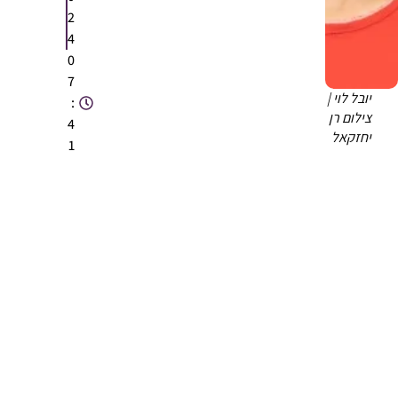
2
4
0
7
יובל לוי |
:
צילום רן
4
יחזקאל
1