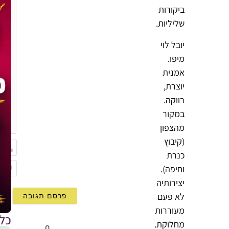
ביקורות
שליליות.
יובל לוי
מיפו.
אמנית
יוצרת,
רווקה.
במקור
{}
[+]
מהצפון
(קיבוץ
כנרת
שם
וחיפה).
Email
יצירותיה
לא פעם
מעוררות
כל
מחלוקת.
0