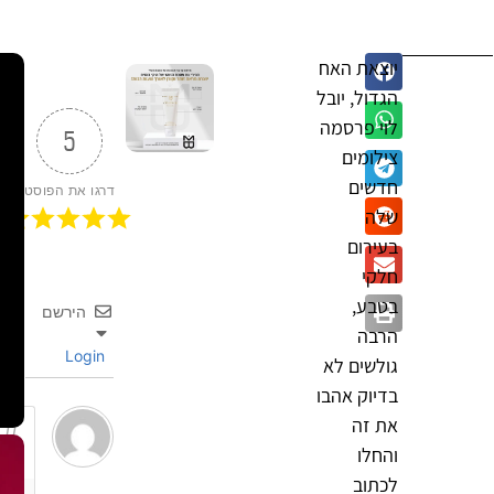
יוצאת האח
הגדול, יובל
לוי פרסמה
5
צילומים
חדשים
דרגו את הפוסט
שלה
בעירום
חלקי
בטבע,
הירשם
הרבה
Login
גולשים לא
בדיוק אהבו
את זה
והחלו
לכתוב