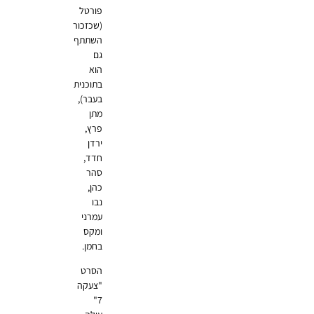
פורטל
(שכזכור
השתתף
גם
הוא
בתוכנית
בעבר),
מתן
פרץ,
ירדן
חדד,
סהר
כהן,
נבו
עמרני
ומקס
בחמן.
הסרט
"צעקה
7"