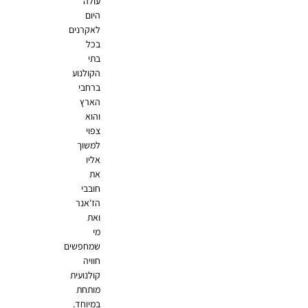
עולה
היום
לאקרנים
בכל
בתי
הקולנוע
ברחבי
הארץ
והוא
צפוי
למשוך
אליו
את
חובבי
הז'אנר
ואת
מי
שמחפשים
חוויה
קולנועית
מותחת
במיוחד.