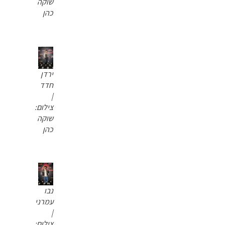
שוקה
כהן
ירדן
חדד
|
צילום:
שוקה
כהן
נבו
עמרני
|
צילום: