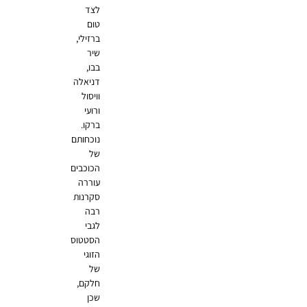
לצד
טום
ברזילי,
שיר
בבו,
דניאלה
וויסול
ורועי
ברקו.
נוכחותם
של
הכוכבים
עוררה
סקרנות
רבה
לגבי
הסטטוס
הזוגי
של
חלקם,
שכן