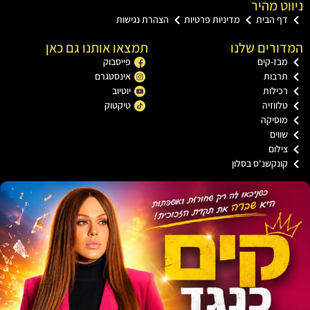
ט מהיר
ף הבית
מדיניות פרטיות
הצהרת נגישות
רים שלנו
תמצאו אותנו גם כאן
בז-קים
פייסבוק
רבות
אינסטגרם
כילות
יוטיוב
ווזיה
טיקטוק
וסיקה
וים
ילום
ונקשנ'ס בסלון