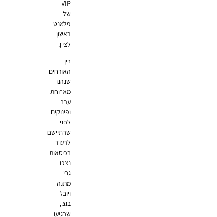
VIP
של
פלאנט
ראשון
לציון.
בין
האורחים
שנהנו
מארוחת
ערב
ופינוקים
לפני
שהתיישבו
לרעוד
בכיסאות
נצפו
גבי
מתנה
ויובל
בוצן,
שהגיעו