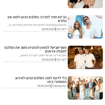
הג'ינס חוזר למרכז: הסלבס הגיעו לפופ-אפ
החדש
Twentyfourseven השיקה פופ-אפ חדש, ומאיה קיי, בן...
ליאור קלו
09/08/2026
השף שבישל לפוטין ולנתניהו משך את הסלבס
למעלה אדומים
השף שי דייני, שבישל לאורך הקריירה לפוטין,...
ליאור קלו
09/08/2026
בלי לדעת למה: הסלבס הגיעו לאירוע
המסתורי ביפו
קים קונקשנ'ס
09/08/2026