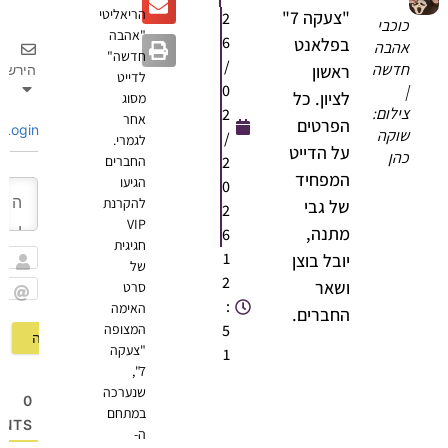
הריאליטי
"צעקה 7"
2
כוכבי
"אהבה
6
בפלאנט
אהבה
חדשה"
/
חדשה
ראשון
הירשם
לדייט
0
|
לציון. כל
מסוג
צילום:
2
אחר
הפרטים
Login
שוקה
/
לגמרי.
על הדייט
כהן
2
החברים
המפחיד
הגיעו
0
להקרנת
של גבי
2
VIP
מתנה,
6
חגיגית
1
יובל בוצן
של
שם
2
ושאר
סרט
:
האימה
Email
החברים.
5
המצופה
"צעקה
1
7",
שנערכה
0
במתחם
OMMENTS
ה-