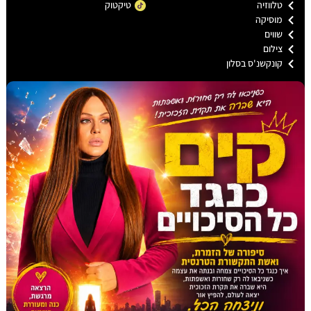
טלווזיה
טיקטוק
רי
ם
מוסיקה
ב
שווים
ק
צילום
פ
רי
קונקשנ'ס בסלון
סי
ן
בלו
גר
הת
יירו
ת
וה
מל
הק
מיכ
ה
סל
מה
יצא
לחו
פש
ת...
קי
ם