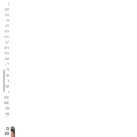
ן
תם
הגי
עו
לפ
רמי
ירת
"מ
רסו
פיל
אמ
י"...
לי
או
ר
קל
ו
02/
08/
20
26
מ
פג