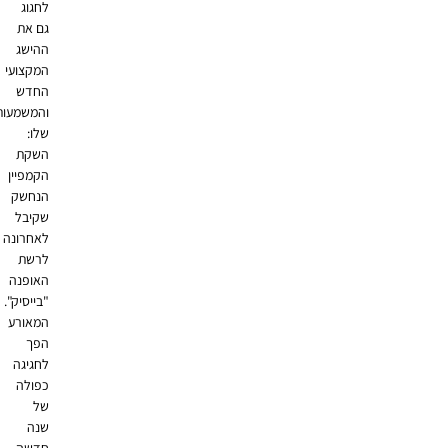
לחגוג
גם את
ההישג
המקצועי
החדש
והמשמעותי
שלו:
השקת
הקמפיין
הנחשק
שקיבל
לאחרונה
לרשת
האופנה
"בייסיק".
המאורע
הפך
לחגיגה
כפולה
של
שנה
חדשה