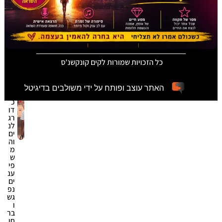
קונ
ק
שנ
'ס
05/
08/
כל הזכויות שמורות לקים קונקשנ'ס
20
26
האתר עוצב ופותח על ידי משולבים בדיגיטל
ה
כ
דו
רג
לנ
ים
וה
מ
ש
פי
ענ
ים
נפ
גש
ו
בר
חו