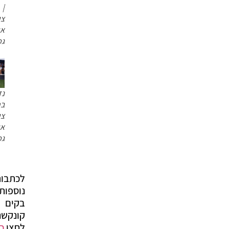
|
צילום:
אור
גפן
נדב
ברנס |
צילום:
אור
גפן
לכתבות
נוספות
בקים
קונקשנ'ס
לחצו
כאן
*