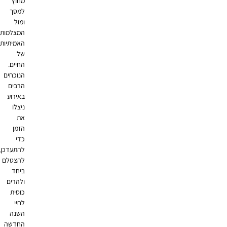
מחוץ
למסך
ומול
המצלמות
האמיתיות
של
החיים.
הנוכחים
הרבים
באירוע
ניצלו
את
הזמן
כדי
להתעדכן,
להצטלם
ביחד
ולהרים
כוסית
לחיי
השנה
החדשה