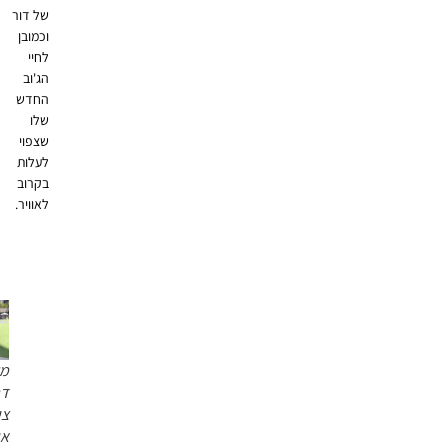
של דור
וכמובן
לחיי
הג'וב
החדש
שלו
שצפוי
לעלות
בקרוב
לאוויר.
משה
דהרי |
צילום:
אור