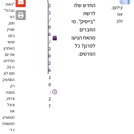
"האח
החדש שלו
2
צילום:
הגדול"
1
לרשת
אור
דור
/
גפן
"בייסיק". מי
חמו,
0
החברים
שציין
6
ביום
מהאח הגיעו
/
שישי
לפרגן? כל
2
האחרון
הפרטים.
את יום
0
הולדתו
2
ה-33.
6
חמו לא
1
הסתפק
0
רק
:
בעוגה
2
ונרות,
וניצל
7
את
המאורע
המשמח
כדי