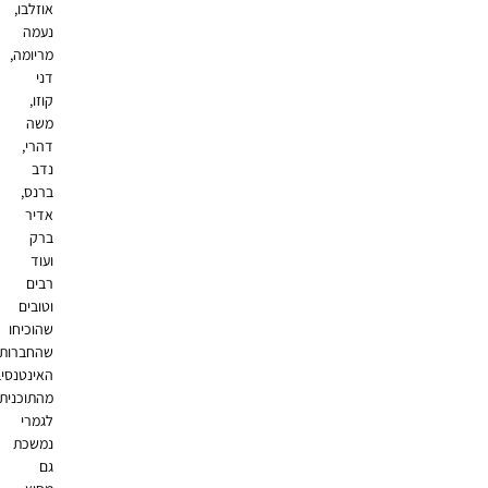
אוזלבו,
נעמה
מריומה,
דני
קוזו,
משה
דהרי,
נדב
ברנס,
אדיר
ברק
ועוד
רבים
וטובים
שהוכיחו
שהחברות
האינטנסיבית
מהתוכנית
לגמרי
נמשכת
גם