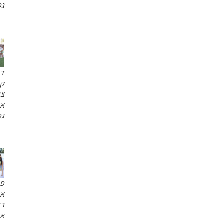
גפן
דני
קוזו |
צילום:
אור
גפן
פטל
אסף,
בן
אוזלבו