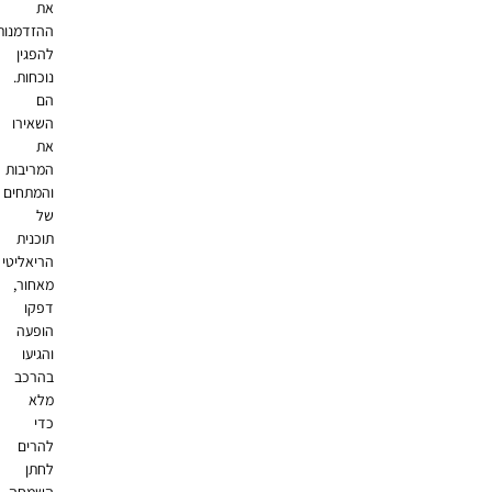
את
ההזדמנות
להפגין
נוכחות.
הם
השאירו
את
המריבות
והמתחים
של
תוכנית
הריאליטי
מאחור,
דפקו
הופעה
והגיעו
בהרכב
מלא
כדי
להרים
לחתן