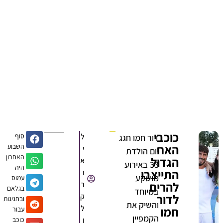
כוכבי
ל
סוף
דור חמו חגג
האח
השבוע
י
יום הולדת
האחרון
הגדול
א
33 באירוע
היה
התייצבו
ו
מושקע
עמוס
להרים
ר
בגלאם
במיוחד
לדור
ק
ובחגיגות
והשיק את
ל
חמו
עבור
הקמפיין
ו
כוכב