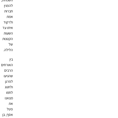
השמחה,
להפגין
חברות
אמת
ולרקוד
איתו עד
השעות
הקטנות
של
הלילה.
בין
האורחים
הרבים
שהגיעו
לפרגן
ולחגוג
לחמו
מצאנו
את
פטל
אסף, בן