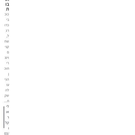
בו
ת
כוכ
בי
כדו
רג
ל,
שח
קני
ם
ויוצ
רי
תוכ
ן
הגי
עו
לה
שק
ת...
לי
או
ר
קל
ו
03/