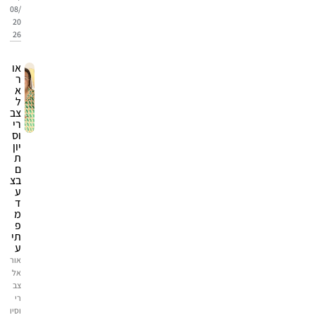
08/
20
26
או
ר
א
ל
צב
רי
וס
יון
ת
ם
בצ
ע
ד
מ
פ
תי
ע
אור
אל
צב
רי
וסיו