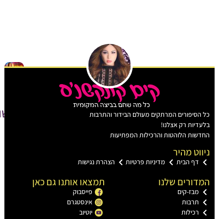
כל
מה
שקשור
הסיפורים המרתקים מעולם הבידור והתרבות
מי
דיות רק אצלנו!
כ
שות הלוהטות והרכילות המפתיעות
ה
ס
ווט מהיר
ל
מ
דף הבית
מדיניות פרטיות
הצהרת נגישות
ה
מ
דורים שלנו
תמצאו אותנו גם כאן
מ
מבז-קים
פייסבוק
ל
א
תרבות
אינסטגרם
מ
רכילות
יוטיוב
צב