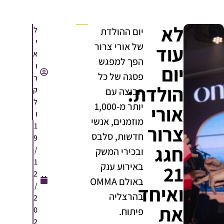
לא
ל
יום ההולדת
י
של אורי צרור
עוד
א
הפך למפגש
ו
יום
פסגה של כל
ר
הולדת:
ק
הביצה עם
ל
יותר מ-1,000
אורי
ו
מוזמנים, אנשי
1
צרור
חדשות, סלבס
9
חגג
/
ובכירי המשק
1
באירוע ענק
21
2
באולם OMMA
/
ואיחד
בהרצליה
2
את
0
פיתוח.
2