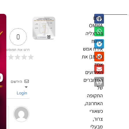
אולם
OMMA
בהרצליה
0
פיתוח
אירח אמש
דרגו את הפוסט
(18.12) את
אחד
האירועים
המדוברים
הירשם
של
Login
התקופה
האחרונה,
כשאורי
צרור,
מבעלי