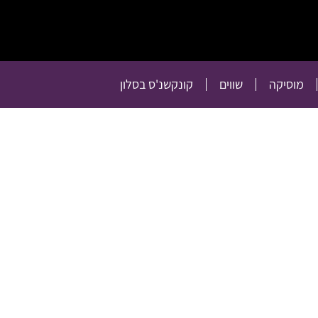
תרבות
רכילות
טלוויזיה
מוסיקה
שווים
קו
מוסיקה
שווים
קונקשנ'ס בסלון