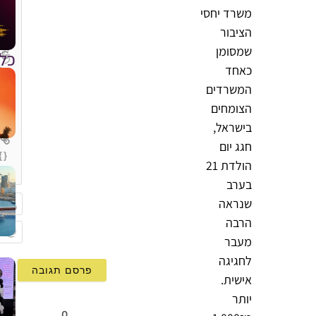
משרד יחסי
הציבור
שמסומן
כל
כאחד
המשרדים
הצומחים
בישראל,
חגג יום
{}
הולדת 21
[+]
בערב
שנראה
הרבה
שם
מעבר
Email
לחגיגה
אישית.
יותר
0