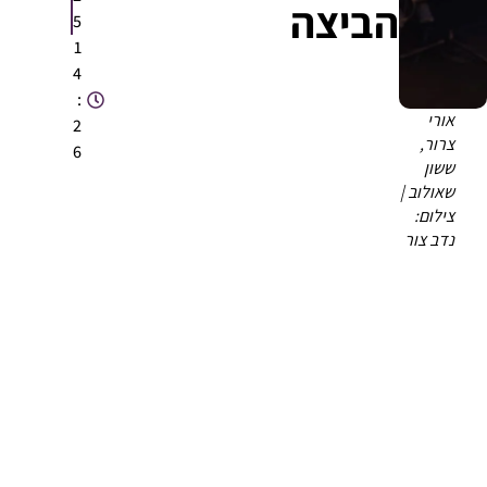
הביצה
5
1
4
:
אורי
2
צרור,
6
ששון
שאולוב |
צילום:
נדב צור