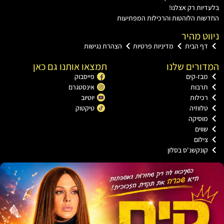
ות רק אצלנו!
ת הלוהטות והרכילות המפתיעות
ט מהיר
ף הבית
מדיניות פרטיות
הצהרת נגישות
רים שלנו
תמצאו אותנו גם כאן
בז-קים
פייסבוק
רבות
אינסטגרם
כילות
יוטיוב
ווזיה
טיקטוק
וסיקה
וים
ילום
ונקשנ'ס בסלון