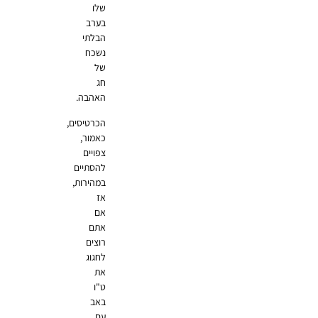
שלו
בערב
הבלתי
נשכח
של
חג
האהבה.
הכרטיסים,
כאמור,
צפויים
להסתיים
במהירות,
אז
אם
אתם
רוצים
לחגוג
את
ט"ו
באב
עם