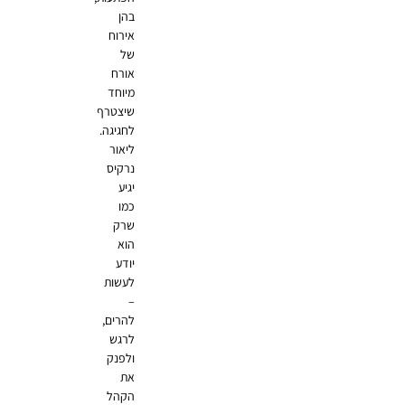
בהן
אירוח
של
אורח
מיוחד
שיצטרף
לחגיגה.
ליאור
נרקיס
יגיע
כמו
שרק
הוא
יודע
לעשות
–
להרים,
לרגש
ולפנק
את
הקהל