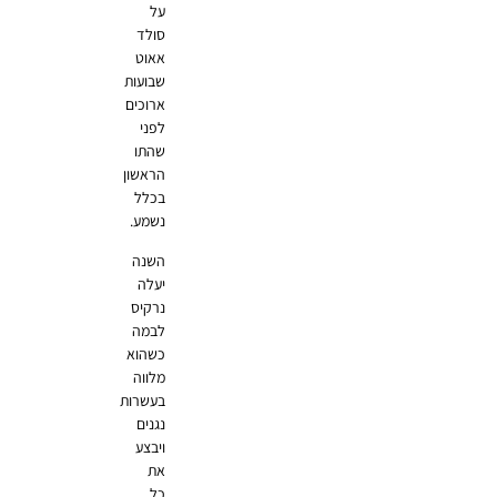
על
סולד
אאוט
שבועות
ארוכים
לפני
שהתו
הראשון
בכלל
נשמע.
השנה
יעלה
נרקיס
לבמה
כשהוא
מלווה
בעשרות
נגנים
ויבצע
את
כל