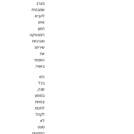
בערב
שמבטיח
להביא
איתו
המון
רומנטיקה
ואנרגיות
שירימו
את
האמפי
באוויר.
כמו
בכל
שנה,
במופע
צפויות
לחכות
לקהל
לא
מעט
הפתעות,