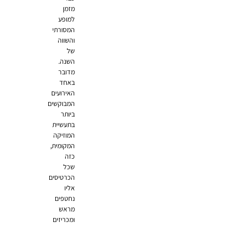
מזמן
למופע
המסורתי
והשווה
של
השנה.
מדובר
באחד
האירועים
המבוקשים
ביותר
בתעשיית
המוזיקה
המקומית,
כזה
שכל
הכרטיסים
אליו
נחטפים
מראש
ומכריזים