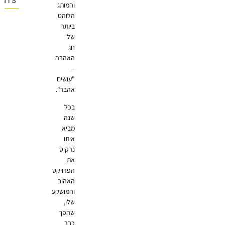
OMMENTS
והמותג
הלוהט
ביותר
של
חג
האהבה
–
"עושים
אהבה".
בכל
שנה
מביא
איתו
נרקיס
את
הפרויקט
האהוב
והמושקע
שלו,
שהפך
כבר