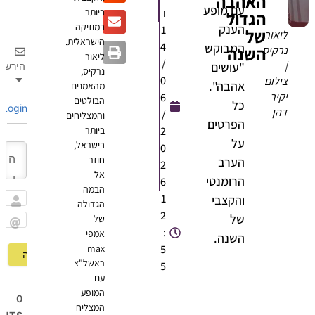
האהבה
עם מופע
ו
ביותר
הגדול
במוזיקה
הענק
1
של
ליאור
הישראלית.
4
המבוקש
השנה
נרקיס
ליאור
/
|
"עושים
הירשם
נרקיס,
0
צילום
אהבה".
מהאמנים
יקיר
6
הבולטים
כל
Login
דהן
/
והמצליחים
הפרטים
2
ביותר
על
בישראל,
0
חוזר
הערב
2
אל
הרומנטי
6
הבמה
1
והקצבי
הגדולה
שם
2
של
של
:
אמפי
Email
השנה.
max
5
ראשל"צ
5
עם
המופע
0
המצליח