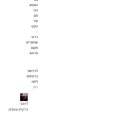
המופע
הכי
חם
של
הקיץ
–
כדאי
שתשריינו
מקום
מראש.
לרכישת
כרטיסים
לחצו
כאן
ליאור
נרקיס-עושים