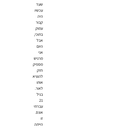
שעד
עכשיו
היה
קבור
עמוק
בתוכי,
אבל
היום
אני
מרגיש
מספיק
חזק
להוציא
אותו
לאור.
בגיל
21
עברתי
אונס.
זו
הייתה