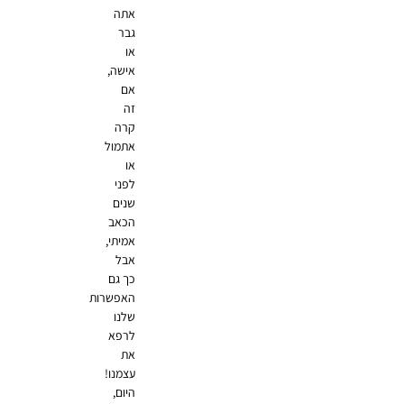
אתה
גבר
או
אישה,
אם
זה
קרה
אתמול
או
לפני
שנים
הכאב
אמיתי,
אבל
כך גם
האפשרות
שלנו
לרפא
את
עצמנו!
היום,