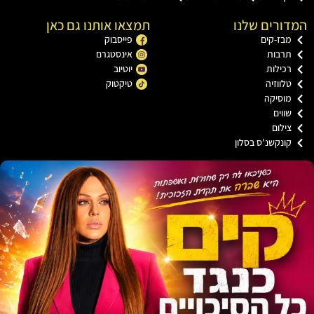
רים שלנו
תמצאו אותנו גם כאן
בז-קים
פייסבוק
רבות
אינסטגרם
כילות
יוטיוב
ווזיה
טיקטוק
וסיקה
וים
ילום
ונקשנ'ס בסלון