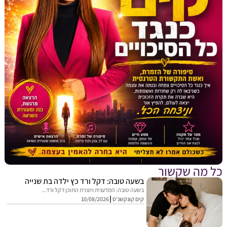
מה שקשור
בשעה טובה: דקל ורד כץ ילדה בת שנייה
בשעה טובה: המדענית ויוצרת התוכן דקל ורד...
קים קונקשנ'ס
10/08/2026