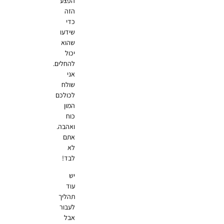
הפצע
הזה
כדי
שידעו
שהוא
יכול
להחלים.
אני
שולח
לכולכם
המון
כוח
ואהבה.
אתם
לא
לבד!
יש
עוד
תהליך
לעבור
אבל