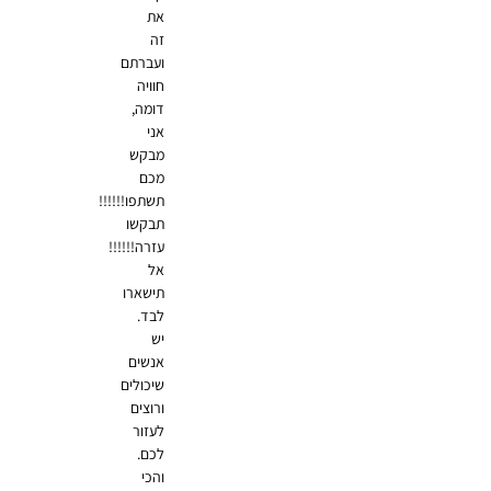
את
זה
ועברתם
חוויה
דומה,
אני
מבקש
מכם
תשתפו!!!!!!
תבקשו
עזרה!!!!!!
אל
תישארו
לבד.
יש
אנשים
שיכולים
ורוצים
לעזור
לכם.
והכי