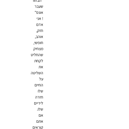
“הבחור
שעבר
אונס”
! אני
אדם
חזק,
אוהב,
חופשי,
מצחיק
שהחליט
לקחת
את
השליטה
על
החיים
שלו
חזרה
לידיים
שלו.
אם
אתם
קוראים