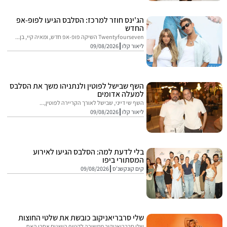
הג'ינס חוזר למרכז: הסלבס הגיעו לפופ-אפ
החדש
Twentyfourseven השיקה פופ-אפ חדש, ומאיה קיי, בן...
ליאור קלו
09/08/2026
השף שבישל לפוטין ולנתניהו משך את הסלבס
למעלה אדומים
השף שי דייני, שבישל לאורך הקריירה לפוטין,...
ליאור קלו
09/08/2026
בלי לדעת למה: הסלבס הגיעו לאירוע
המסתורי ביפו
קים קונקשנ'ס
09/08/2026
שלי סרבריאניקוב כובשת את שלטי החוצות
שלי סרבריאניקוב ממשיכה לקטוף הישגים אחרי האח...