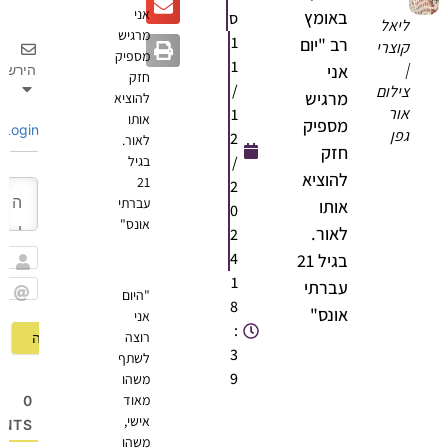
אני
באומץ
ס
ליאל
מרגיש
1
רב "יום
קוצרי
מספיק
1
|
אני
הירשם
חזק
/
צילום
מרגיש
להוציא
אור
1
אותו
מספיק
Login
גפן
2
לאור.
חזק
/
בגיל
להוציא
21
2
עברתי
אותו
0
אונס"
לאור.
2
4
בגיל 21
שם
1
עברתי
"היום
8
Email
אונס"
אני
:
רוצה
3
לשתף
9
משהו
מאוד
0
אישי,
OMMENTS
משהו