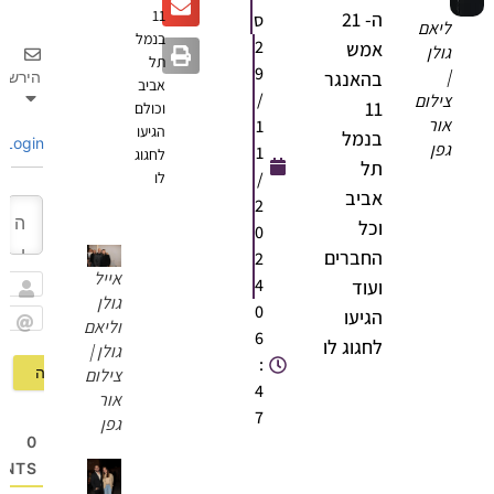
11
ה- 21
ס
ליאם
בנמל
2
אמש
גולן
תל
9
|
בהאנגר
הירשם
אביב
/
צילום
11
וכולם
אור
1
הגיעו
בנמל
Login
גפן
1
לחגוג
תל
/
לו
אביב
2
וכל
0
החברים
2
אייל
4
ועוד
גולן
שם
0
הגיעו
וליאם
6
Email
לחגוג לו
גולן |
:
צילום
4
אור
7
גפן
0
OMMENTS