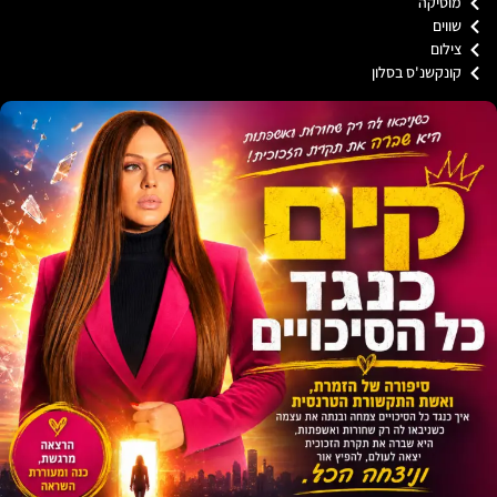
וסיקה
וים
ילום
ונקשנ'ס בסלון