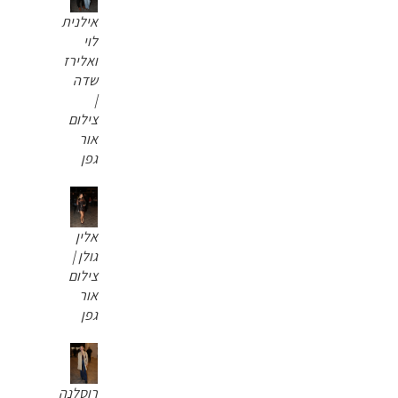
אילנית
לוי
ואלירז
שדה
|
צילום
אור
גפן
אלין
גולן |
צילום
אור
גפן
רוסלנה