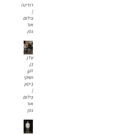
רודינה
|
צילום
אור
גפן
עדן
בן
זקן
ושוקי
ביטון
|
צילום
אור
גפן