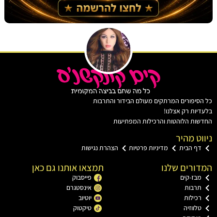
יפורים המרתקים מעולם הבידור והתרבות
ות רק אצלנו!
ת הלוהטות והרכילות המפתיעות
ט מהיר
ף הבית
מדיניות פרטיות
הצהרת נגישות
רים שלנו
תמצאו אותנו גם כאן
בז-קים
פייסבוק
רבות
אינסטגרם
כילות
יוטיוב
ווזיה
טיקטוק