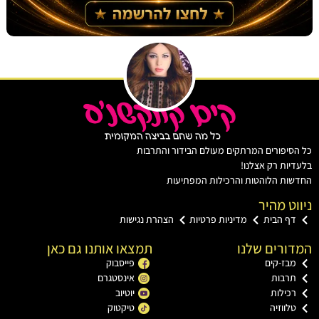
יפורים המרתקים מעולם הבידור והתרבות
ות רק אצלנו!
ת הלוהטות והרכילות המפתיעות
ט מהיר
ף הבית
מדיניות פרטיות
הצהרת נגישות
רים שלנו
תמצאו אותנו גם כאן
בז-קים
פייסבוק
רבות
אינסטגרם
כילות
יוטיוב
ווזיה
טיקטוק