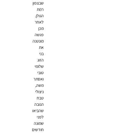
שבצפון
רמת
הגולן.
לאחר
מכן
פגשה
מונטנה
את
בני
הזוג
שלומי
טובי
ואסתר
משה,
ניצולי
טבח
הנובה
שהביאו
לפני
שמונה
חודשים