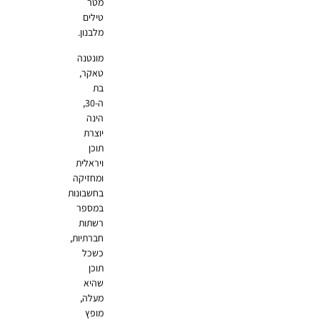
מטר
טילים
מלבנון.
מונטנה
טאקר,
בת
ה-30,
הינה
יוצרת
תוכן
ויראלית
ומחזיקה
בחשבונות
במספר
רשתות
חברתיות,
כשכל
תוכן
שהיא
מעלה,
מופץ