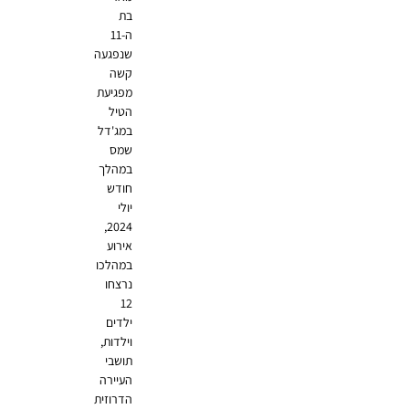
בת
ה-11
שנפגעה
קשה
מפגיעת
הטיל
במג'דל
שמס
במהלך
חודש
יולי
2024,
אירוע
במהלכו
נרצחו
12
ילדים
וילדות,
תושבי
העיירה
הדרוזית