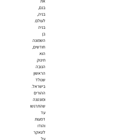
את
בנם,
בניה,
לעולם.
בניה
בן
השמונה
חודשים,
הוא
תינוק
הנובה
הראשון
שנולד
בישראל.
ההורים
ומונטנה
שהתרגשו
עד
דמעות
והודו
לטאקר
על