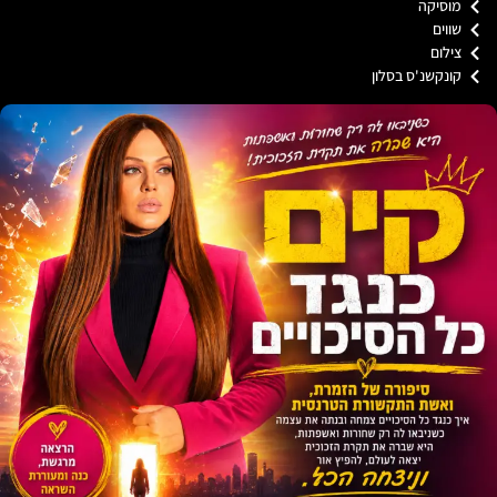
וסיקה
וים
ילום
ונקשנ'ס בסלון