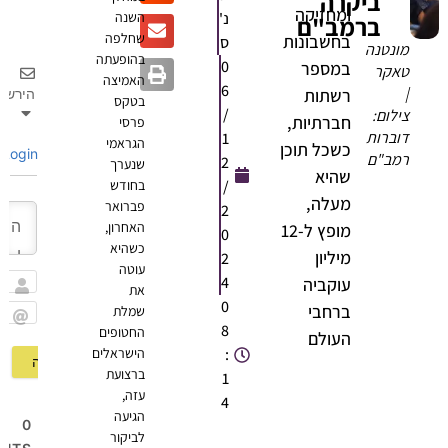
ביקרה
ומחזיקה
נ'
השנה
ברמב"ם
שחלפה
בחשבונות
ס
מונטנה
בהופעתה
0
במספר
טאקר
האמיצה
6
|
רשתות
הירשם
בטקס
/
צילום:
חברתיות,
פרסי
דוברות
1
הגראמי
כשכל תוכן
Login
רמב"ם
2
שנערך
שהיא
/
בחודש
מעלה,
פברואר
2
האחרון,
מופץ ל-12
0
כשהיא
מיליון
2
עוטה
4
עוקביה
את
שם
0
ברחבי
שמלת
8
החטופים
Email
העולם
:
הישראלים
ברצועת
1
עזה,
4
הגיעה
0
לביקור