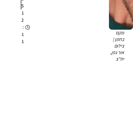
5
1
2
:
מקס
1
בחמן |
1
צילום
אור גפן,
יח"צ