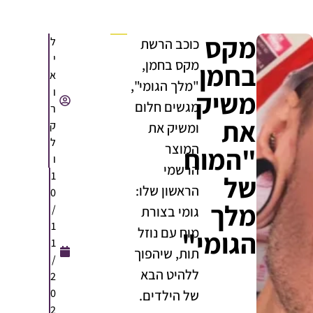
מקס
ל
כוכב הרשת
י
מקס בחמן,
בחמן
א
"מלך הגומי",
ו
משיק
מגשים חלום
ר
את
ק
ומשיק את
ל
המוצר
"המוח
ו
הרשמי
1
של
הראשון שלו:
0
מלך
/
גומי בצורת
1
מוח עם נוזל
הגומי"
1
תות, שיהפוך
/
ללהיט הבא
2
0
של הילדים.
2