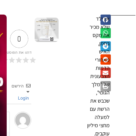
אין ילד
שלא מכיר
את מקס
0
בחמן,
האיש
דרגו את הפוסט
מאחורי
הדמות
הצבעונית
של "מלך
הירשם
הגומי",
Login
שכבש את
הרשת עם
למעלה
מחצי מיליון
עוקבים.