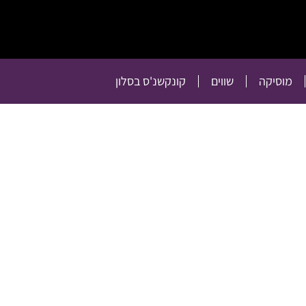
תרבות
רכילות
טלוויזיה
מוסיקה
שווים
קו
מוסיקה
שווים
קונקשנ'ס בסלון