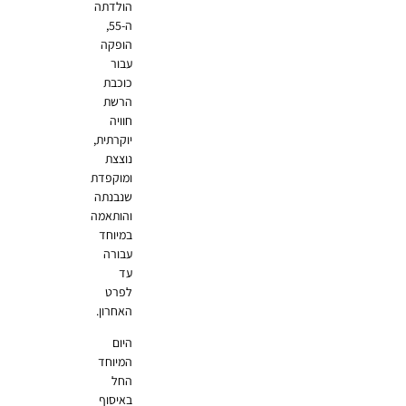
הולדתה
ה-55,
הופקה
עבור
כוכבת
הרשת
חוויה
יוקרתית,
נוצצת
ומוקפדת
שנבנתה
והותאמה
במיוחד
עבורה
עד
לפרט
האחרון.
היום
המיוחד
החל
באיסוף