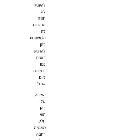
להעניק
לה
חוויה
שתגרום
לה
ולמשפחת
כהן
להרגיש
באמת
כמו
במלכות
ליום
אחד".
האירוע
של
כהן
הוא
חלק
ממגמה
רחבה