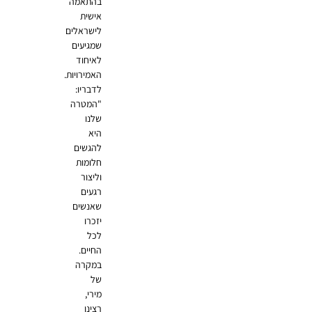
בהתאמה
אישית
לישראלים
שמגיעים
לאיחוד
האמירויות.
לדבריו:
"המטרה
שלנו
היא
להגשים
חלומות
וליצור
רגעים
שאנשים
יזכרו
לכל
החיים.
במקרה
של
מירי,
רצינו