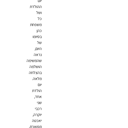
יום
ההולדת
ושל
כל
משפחת
כהן
בסיומו
של
היום,
נראה
שהמשימה
הושלמה
בהצלחה
מלאה.
יום
הולדת
אחד,
שני
רכבי
יוקרה,
יאכטה
מפוארת,