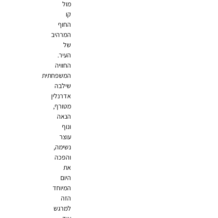
מול
קו
החוף
המרהיב
של
העיר.
החוויה
המשפחתית
שילבה
אדרנלין
מטורף,
הנאה
ונוף
עוצר
נשימה,
והפכה
את
היום
המיוחד
הזה
למרגש