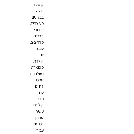
קושטה
כולה
בבלונים
מעוצבים,
סידורי
פרחים
מרהיבים,
עוגת
יום
הולדת
מפוארת
ושולחנות
שקמו
לחיים
עם
מבחר
קולינרי
עשיר
שהוכן
במיוחד
עבור