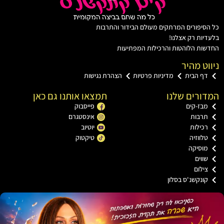
יפורים המרתקים מעולם הבידור והתרבות
ות רק אצלנו!
ת הלוהטות והרכילות המפתיעות
ט מהיר
ף הבית
מדיניות פרטיות
הצהרת נגישות
רים שלנו
תמצאו אותנו גם כאן
בז-קים
פייסבוק
רבות
אינסטגרם
כילות
יוטיוב
ווזיה
טיקטוק
וסיקה
וים
ילום
ונקשנ'ס בסלון