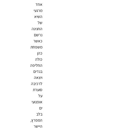
אחד
מרגעי
השיא
של
החגיגה
נרשם
כאשר
משפחת
כהן
כולה
החליפה
בגדים
ויצאה
לרכיבה
סוערת
על
אופנועי
ים
בלב
המפרץ,
היישר