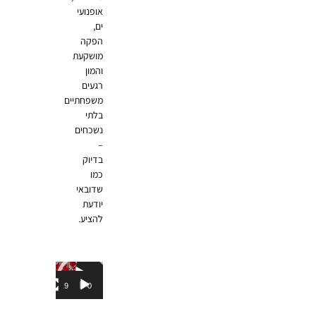
אופנועי
ים,
הפקה
מושקעת
והמון
רגעים
משפחתיים
בלתי
נשכחים
–
בדיוק
כמו
שדובאי
יודעת
להציע.
נגן
וידאו
00:19
00:00