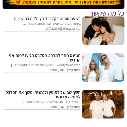
מה שקשור
בשעה טובה: דקל ורד כץ ילדה בת שנייה
בשעה טובה: המדענית ויוצרת התוכן דקל ורד...
קים קונקשנ'ס
10/08/2026
הג'ינס חוזר למרכז: הסלבס הגיעו לפופ-אפ
החדש
Twentyfourseven השיקה פופ-אפ חדש, ומאיה קיי, בן...
ליאור קלו
09/08/2026
השף שבישל לפוטין ולנתניהו משך את הסלבס
למעלה אדומים
השף שי דייני, שבישל לאורך הקריירה לפוטין,...
ליאור קלו
09/08/2026