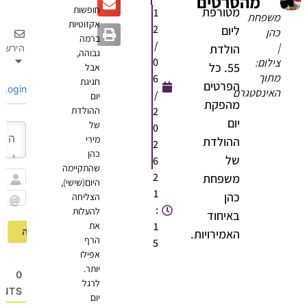
מהסרטים
חופשות
מטורפת
1
משפחת
אקזוטיות
2
ליום
כהן
ברמה
/
|
הולדת
הירשם
גבוהה,
0
צילום:
55. כל
אבל
מתוך
6
חגיגת
הפרטים
Login
האינסטגרם
/
יום
מהפקת
2
ההולדת
יום
של
0
מירי
ההולדת
2
כהן
של
6
שהתקיימה
2
משפחת
היום(שישי),
שם
1
כהן
הצליחה
:
להעלות
Email
באיחוד
1
את
האמירויות.
הרף
5
אפילו
יותר.
0
לרגל
OMMENTS
יום