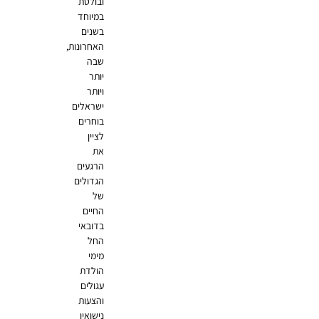
ובולטת
במיוחד
בשנים
האחרונות,
שבה
יותר
ויותר
ישראלים
בוחרים
לציין
את
הרגעים
הגדולים
של
החיים
בדובאי
החל
מימי
הולדת
עגולים
והצעות
נישואין