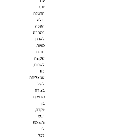
עוד
יותר.
החגיגה
כולה
הפכה
במהרה
לאחת
מאותן
חוויות
שקשה
לשכוח,
כזו
שמצליחה
לשלב
בצורה
מדויקת
בין
יוקרה,
רגש
ותשומת
לב
לכל