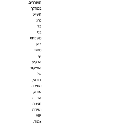
האורחים.
במהלך
השייט
נהנו
כל
בני
משפחת
כהן
מנופי
קו
הרקיע
האייקוני
של
דובאי,
מוזיקה
טובה,
אווירה
חגיגית
ושירות
VIP
צמוד.