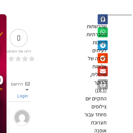
זמן
שהרשתות
החברתיות
0
הופכות
לעיתים
דרגו את הפוסט
לזירה של
אלימות
מילולית,
הבוקר
הירשם
(18.1)
Login
התקיים יום
צילומים
מיוחד עבור
תערוכת
אופנה