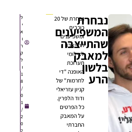
נבחרת
ל
נבחרת של 20
י
כוכבים
המשפיענים
א
ומשפיענים
ו
שהתייצבה
התייצבו
ר
למאבק
ק
לצילומי
ל
תערוכת
בלשון
ו
האופנה "די
1
הרע
לחרמות" של
8
/
קניון עזריאלי
0
ודוד הלפרין.
1
כל הפרטים
/
על המאבק
2
0
החברתי
2