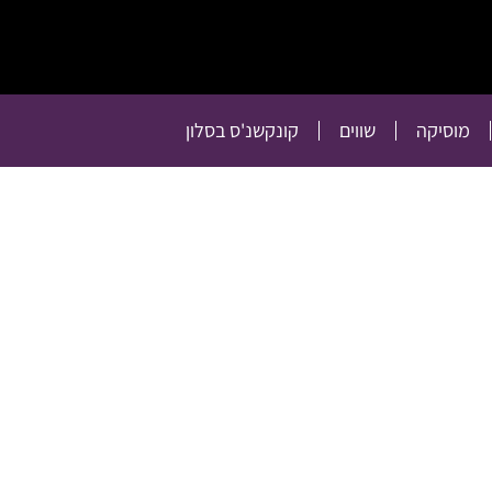
תרבות
רכילות
טלוויזיה
מוסיקה
שווים
קו
מוסיקה
שווים
קונקשנ'ס בסלון