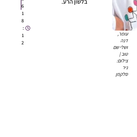
בלשון הרע.
6
1
8
:
עומר,
1
דנה
2
ושלי שם
טוב |
צילום:
ניר
סלקמן