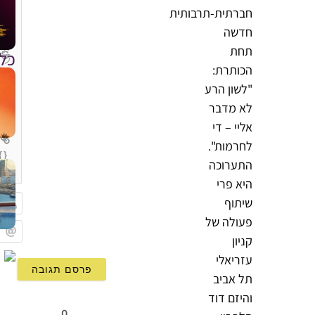
חברתית-תרבותית
חדשה
תחת
כל
הכותרת:
"לשון הרע
לא מדבר
אליי – די
לחרמות".
{}
התערוכה
[+]
היא פרי
שיתוף
פעולה של
שם
קניון
Email
עזריאלי
תל אביב
והיזם דוד
0