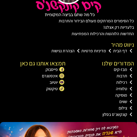
יפורים המרתקים מעולם הבידור והתרבות
ות רק אצלנו!
ת הלוהטות והרכילות המפתיעות
ט מהיר
ף הבית
מדיניות פרטיות
הצהרת נגישות
רים שלנו
תמצאו אותנו גם כאן
בז-קים
פייסבוק
רבות
אינסטגרם
כילות
יוטיוב
ווזיה
טיקטוק
וסיקה
וים
ילום
ונקשנ'ס בסלון