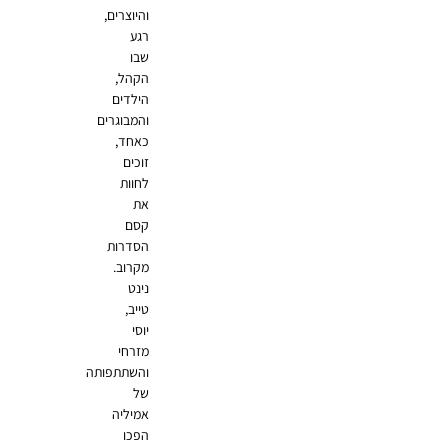
והיוצרים,
רגע
שבו
הקהל,
הילדים
והמבוגרים
כאחד,
זוכים
לחוות
את
קסם
הסדרות
מקרוב.
נינט
טייב,
יוסי
מזרחי
והשתתפותה
של
אמיליה
הפכו