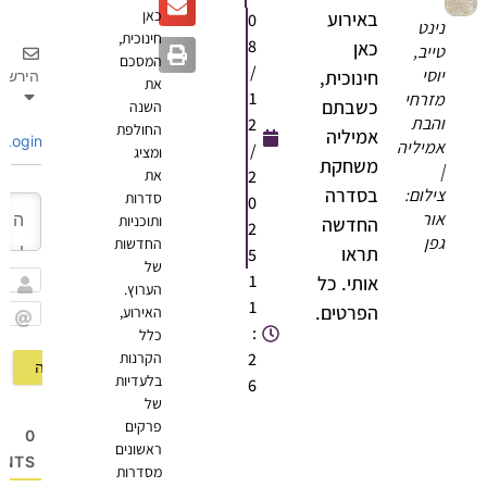
כאן
באירוע
0
נינט
חינוכית,
8
כאן
טייב,
המסכם
/
יוסי
חינוכית,
הירשם
את
1
מזרחי
כשבתם
השנה
והבת
2
החולפת
אמיליה
Login
אמיליה
/
ומציג
משחקת
|
2
את
בסדרה
צילום:
סדרות
0
אור
ותוכניות
החדשה
2
גפן
החדשות
תראו
5
של
1
אותי. כל
הערוץ.
שם
1
הפרטים.
האירוע,
:
כלל
Email
2
הקרנות
בלעדיות
6
של
פרקים
0
ראשונים
OMMENTS
מסדרות