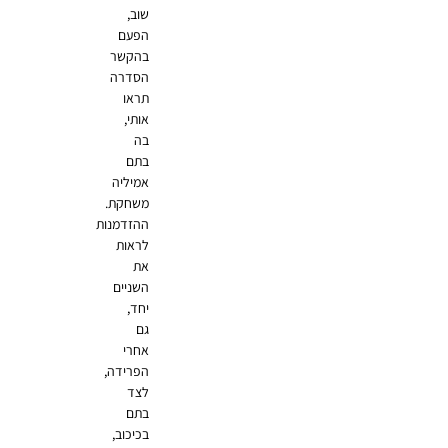
שוב,
הפעם
בהקשר
הסדרה
תראו
אותי,
בה
בתם
אמיליה
משחקת.
ההזדמנות
לראות
את
השניים
יחד,
גם
אחרי
הפרידה,
לצד
בתם
בכיכוב,