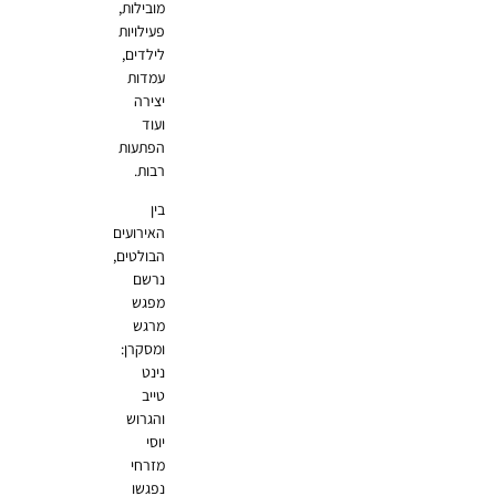
מובילות,
פעילויות
לילדים,
עמדות
יצירה
ועוד
הפתעות
רבות.
בין
האירועים
הבולטים,
נרשם
מפגש
מרגש
ומסקרן:
נינט
טייב
והגרוש
יוסי
מזרחי
נפגשו