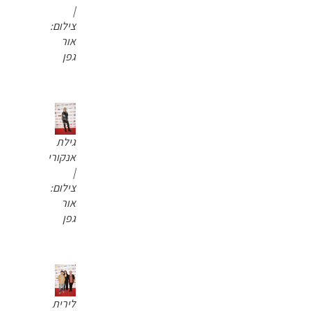
|
צילום:
אור
גפן
גילת
אנקורי
|
צילום:
אור
גפן
לירית