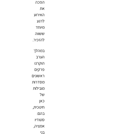
הפכה
את
האירוע
לרגע
מיוחד
ששווה
להזכיר.
במהלך
הערב
הוקרנו
פרקים
ראשונים
מסדרות
מובילות
של
כאן
חינוכית,
בהם:
סטודיו
אמציה,
בני