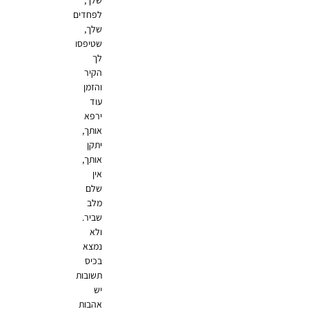
שלך,
לפחדים
שלך,
שטיפסו
לך
הקיר
והזמן
עוד
ירפא
אותך,
יתקן
אותך,
אין
שלם
מלב
שביר.
ולא
נמצא
בכיס
תשובות
יש
אהבות