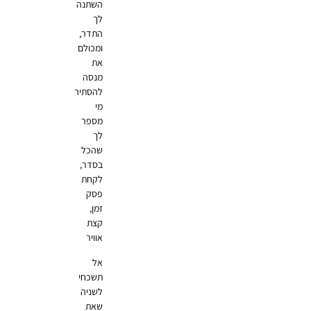
השתנה
לך
התדר,
ומכולם
את
מנסה
להסתיר
מי
מספר
לך
שהכל
בסדר,
לקחת
פסק
זמן,
קצת
אוויר
אל
תשכחי
לשניה
שאת