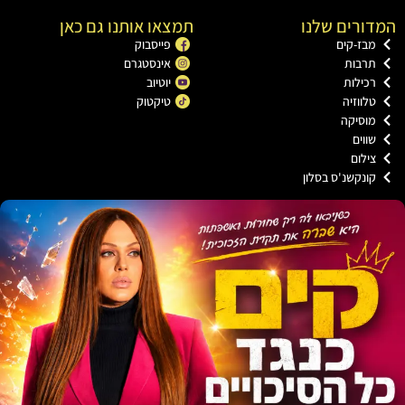
רים שלנו
תמצאו אותנו גם כאן
בז-קים
פייסבוק
רבות
אינסטגרם
כילות
יוטיוב
ווזיה
טיקטוק
וסיקה
וים
ילום
ונקשנ'ס בסלון