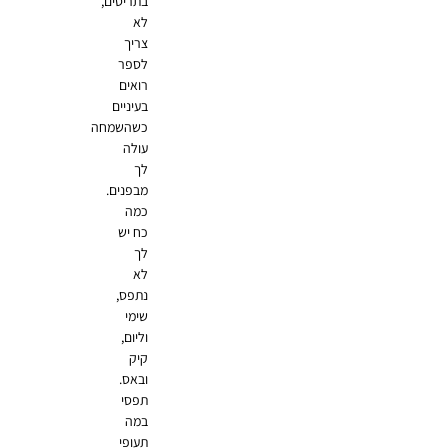
בתריסים,
לא
צריך
לספר
רואים
בעיניים
כשהשמחה
עולה
לך
מבפנים.
כמה
כח יש
לך
לא
נתפס,
שימי
וליום,
קיק
ובאס.
תפסי
במה
תעופי