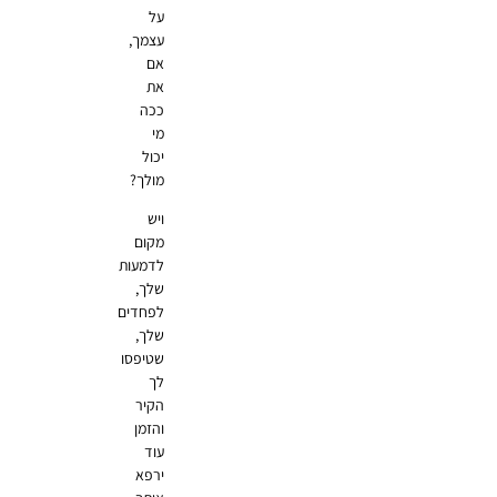
על
עצמך,
אם
את
ככה
מי
יכול
מולך?
ויש
מקום
לדמעות
שלך,
לפחדים
שלך,
שטיפסו
לך
הקיר
והזמן
עוד
ירפא