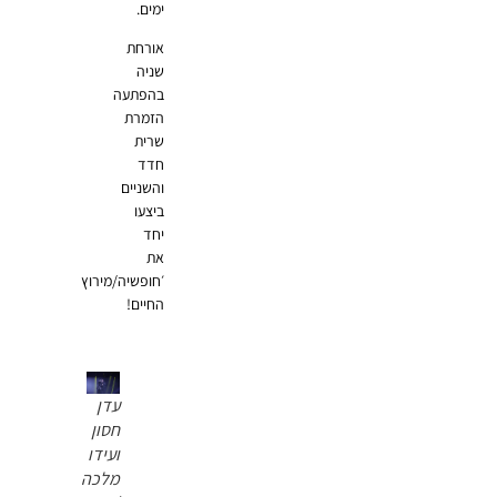
ימים.
אורחת
שניה
בהפתעה
הזמרת
שרית
חדד
והשניים
ביצעו
יחד
את
׳חופשיה/מירוץ
החיים!
עדן
חסון
ועידו
מלכה