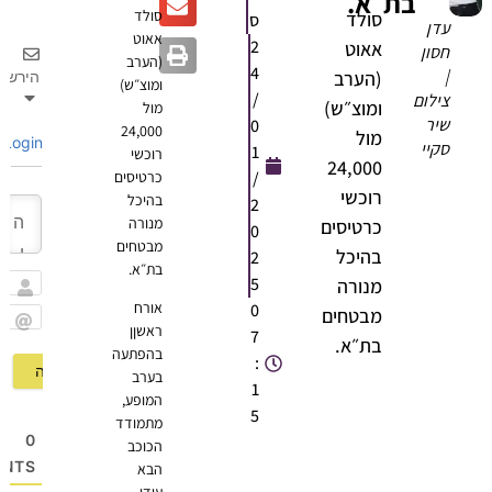
בת״א.
סולד
סולד
ס
עדן
אאוט
2
אאוט
חסון
(הערב
4
|
(הערב
הירשם
ומוצ״ש)
/
צילום
ומוצ״ש)
מול
שיר
0
24,000
מול
Login
סקיי
1
רוכשי
24,000
/
כרטיסים
רוכשי
בהיכל
2
מנורה
כרטיסים
0
מבטחים
בהיכל
2
בת״א.
5
מנורה
שם
אורח
0
מבטחים
ראשןן
7
Email
בת״א.
בהפתעה
:
בערב
1
המופע,
5
מתמודד
0
הכוכב
OMMENTS
הבא