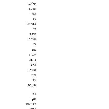
קלאס,
תרקדי
שעות
עד
שנמאס
לך
תמיד
אכפת
לך
מה
יאמרו
כולם,
שימי
אוזניות
ופס
על
העולם.
ויש
מקום
לדמעות