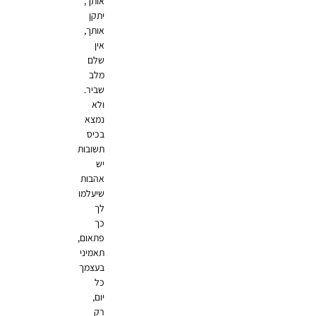
אותך,
יתקן
אותך,
אין
שלם
מלב
שביר.
ולא
נמצא
בכיס
תשובות
יש
אהבות
שיעלמו
לך
כך
פתאום,
תאמיני
בעצמך
כל
יום,
רק