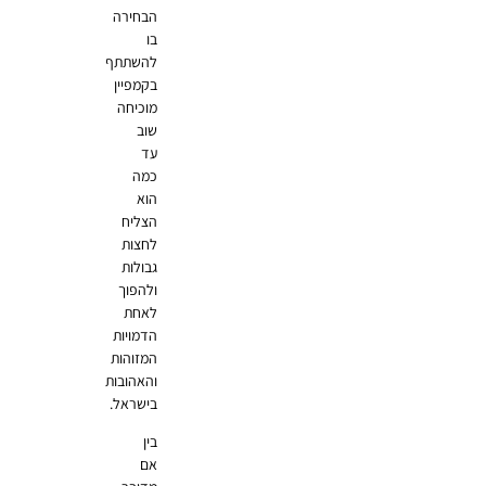
הבחירה
בו
להשתתף
בקמפיין
מוכיחה
שוב
עד
כמה
הוא
הצליח
לחצות
גבולות
ולהפוך
לאחת
הדמויות
המזוהות
והאהובות
בישראל.
בין
אם