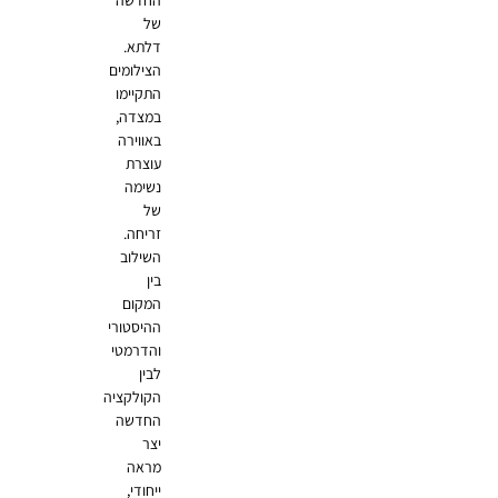
החדשה
של
דלתא.
הצילומים
התקיימו
במצדה,
באווירה
עוצרת
נשימה
של
זריחה.
השילוב
בין
המקום
ההיסטורי
והדרמטי
לבין
הקולקציה
החדשה
יצר
מראה
ייחודי,