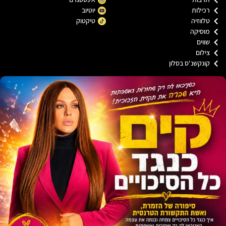
כילות
יוטיוב
ווזיה
טיקטוק
וסיקה
וים
ילום
ונקשנ'ס בסלון