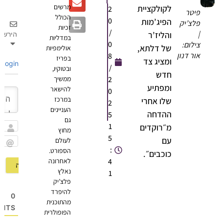
מרשים
לקולקציית
2
פיטר
הכולל
0
הפיג’מות
פלצ’יק
זכיות
/
|
והליז’ר
הירשם
במדליות
0
צילום:
של דלתא,
אולימפיות
אור דנון
8
בפריז
ומציג צד
Login
/
ובטוקיו,
חדש
2
ממשיך
ומפתיע
להישאר
0
במרכז
שלו אחרי
2
העניינים
ההדחה
5
גם
1
מ״רוקדים
מחוץ
שם
5
עם
לעולם
:
הספורט.
Email
כוכבים״.
4
לאחרונה
נאלץ
1
פלצ’יק
להיפרד
0
מהתוכנית
OMMENTS
הפופולרית