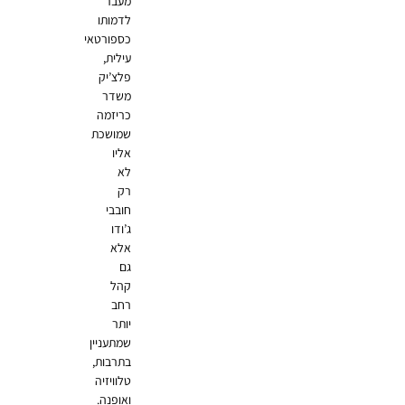
מעבר
לדמותו
כספורטאי
עילית,
פלצ’יק
משדר
כריזמה
שמושכת
אליו
לא
רק
חובבי
ג’ודו
אלא
גם
קהל
רחב
יותר
שמתעניין
בתרבות,
טלוויזיה
ואופנה.