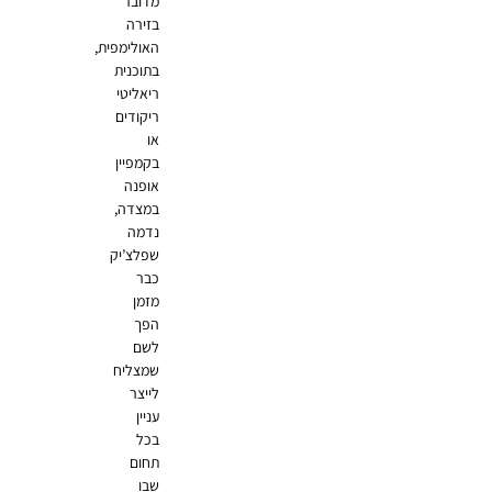
מדובר
בזירה
האולימפית,
בתוכנית
ריאליטי
ריקודים
או
בקמפיין
אופנה
במצדה,
נדמה
שפלצ’יק
כבר
מזמן
הפך
לשם
שמצליח
לייצר
עניין
בכל
תחום
שבו