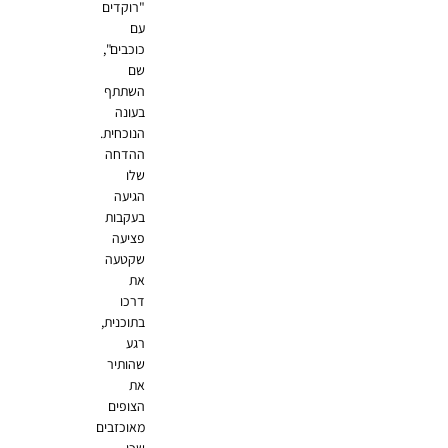
"רוקדים
עם
כוכבים",
שם
השתתף
בעונה
הנוכחית.
ההדחה
שלו
הגיעה
בעקבות
פציעה
שקטעה
את
דרכו
בתוכנית,
רגע
שהותיר
את
הצופים
מאוכזבים
שכן