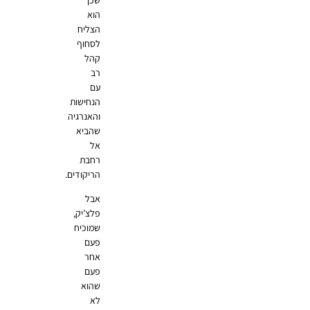
הוא
הצליח
לסחוף
קהל
רב
עם
הנחישות
והאנרגיה
שהביא
אל
רחבת
הריקודים.
אבל
פלצ’יק,
שמוכיח
פעם
אחר
פעם
שהוא
לא