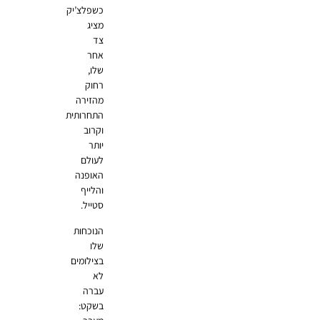
כשפלצ’יק
מציג
צד
אחר
שלו,
רחוק
מהזירה
התחרותית
וקרוב
יותר
לעולם
האופנה
והלייף
סטייל.
הנוכחות
שלו
בצילומים
לא
עברה
בשקט: