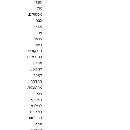
עוצר
מול
מכשולים,
כבר
מצא
את
עצמו
באור
הזרקורים
בהזדמנות
אחרת
לחלוטין.
לאחר
ההדחה
מהתוכנית,
הוא
הצטרף
לצילומי
קולקציית
הפיג’מות
והליז’ר