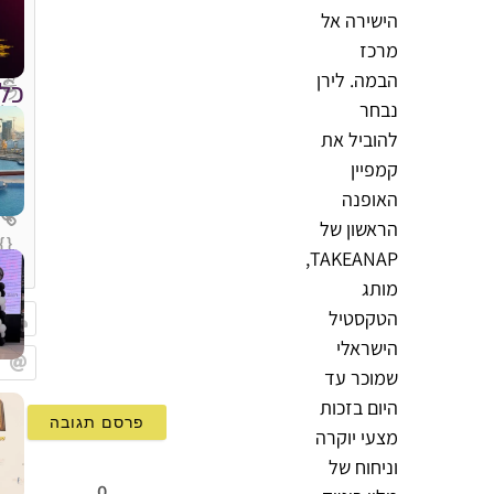
הישירה אל
מרכז
הבמה. לירן
כל
נבחר
להוביל את
קמפיין
האופנה
הראשון של
{}
TAKEANAP,
[+]
מותג
הטקסטיל
הישראלי
שם
שמוכר עד
Email
היום בזכות
מצעי יוקרה
וניחוח של
0