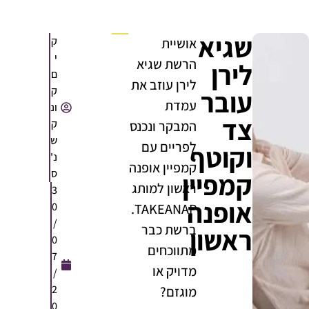
שגיא
ק
אושיית
י
הרשת שגיא
לירן
ם
לירן עוזב את
ק
עובר
עמדת
ונ
צד
ק
המבקר ונכנס
ש
לפריים עם
וקוטף
נ'
קמפיין אופנה
ס
קמפיין
ראשון למותג
3
אופנה
0
TAKEANAP.
/
ברשת כבר
ראשון
0
מתווכחים
7
מדויק או
/
2
מוגזם?
0