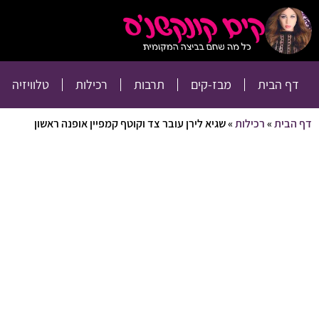
דף הבית
מבז-קים
דף הבית
מבז-קים
תרבות
רכילות
טלוויזיה
דף הבית
»
רכילות
»
שגיא לירן עובר צד וקוטף קמפיין אופנה ראשון