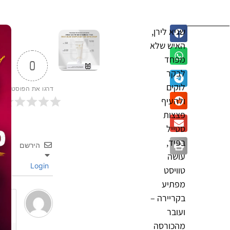
שגיא לירן,
האיש שלא
מפחד
0
לבקר
לוקים
דרגו את הפוסט
ולהעיף
פצצות
סטייל
בפיד,
הירשם
עושה
Login
טוויסט
מפתיע
בקריירה –
ועובר
מהכורסה