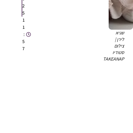
2
5
1
1
שגיא
:
לירן |
5
צילום
7
סטודיו
TAKEANAP