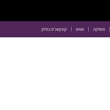
תרבות
רכילות
טלוויזיה
מוסיקה
שווים
קו
מוסיקה
שווים
קונקשנ'ס בסלון