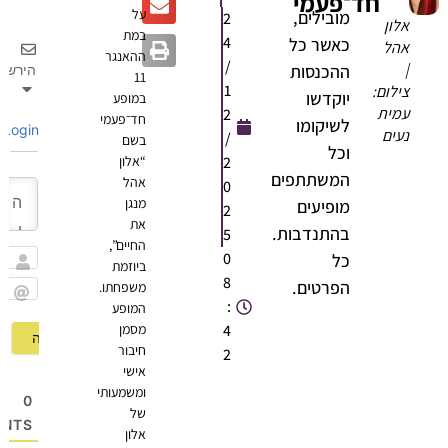
חד־פעמי
על
מובילים,
2
אלון
במת
4
כאשר כל
אהל
ההאנגר
/
|
ההכנסות
הירשם
11
1
צילום:
יוקדשו
במופע
עמית
2
חד־פעמי
לשיקומו
Login
נעים
/
בשם
וכל
2
“אלון
המשתתפים
אהל
0
מנגן
מופיעים
2
את
בהתנדבות.
5
החיים”,
0
כל
ביוזמת
שם
8
הפרטים.
משפחתו.
:
המופע
Email
4
מסמן
חיבור
2
אישי
ומשמעותי
0
של
OMMENTS
אלון