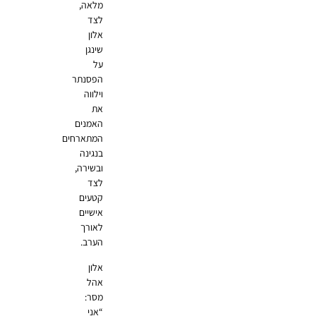
מלאה,
לצד
אלון
שינגן
על
הפסנתר
וילווה
את
האמנים
המתארחים
בנגינה
ובשירה,
לצד
קטעים
אישיים
לאורך
הערב.
אלון
אהל
מסר:
“אני