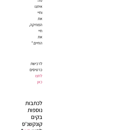
פה
איתנו
וחיי
את
המוזיקה,
חיי
את
החיים.”
לרכישת
כרטיסים
לחצו
כאן
לכתבות
נוספות
בקים
קונקשנ'ס