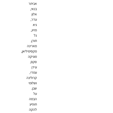
אביתר
בנאי,
אלון
עדר,
גיא
מזיג,
גל
תורן,
מארינה
מקסימיליאן,
מוניקה
סקס,
עידן
עמדי,
קרולינה
ושלומי
שבן.
על
הבמה
תופיע
להקה