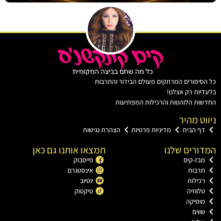
יפורים המרתקים מעולם הבידור והתרבות
ות רק אצלנו!
ת הלוהטות והרכילות המפתיעות
ט מהיר
ף הבית
מדיניות פרטיות
הצהרת נגישות
רים שלנו
תמצאו אותנו גם כאן
בז-קים
פייסבוק
רבות
אינסטגרם
כילות
יוטיוב
ווזיה
טיקטוק
וסיקה
וים