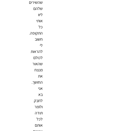
שהשירים
שלהם
ליוו
אותי
כל
התקופה.
חשוב
לי
להראות
לכולם
שהאור
מנצח
את
החושך.
אני
בא
לחבק
ולומר
תודה
לכל
אותם