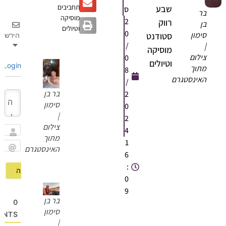
תחביבים
שבע
ס
בר
מוסיקה
2
רווק
בן
וטיולים
0
סימון
סטודנט
הירשם
/
|
מוסיקה
צילום
0
וטיולים
Login
מתוך
8
האינסטגרם
/
בר בן
2
סימון
0
|
2
צילום
4
מתוך
שם
1
האינסטגרם
6
Email
:
0
9
בר בן
0
סימון
OMMENTS
|