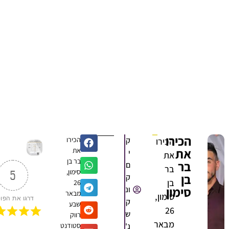
הכירו
ק
הכירו
הכירו
את
את
י
את
בר בן
בר
ם
בר
סימון,
5
בן
ק
בן
26
סימון
ונ
מבאר
סימון,
דרגו את הפוסט
ק
שבע
26
ש
רווק
מבאר
נ'
סטודנט