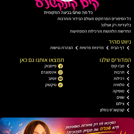
יפורים המרתקים מעולם הבידור והתרבות
ות רק אצלנו!
ת הלוהטות והרכילות המפתיעות
ט מהיר
ף הבית
מדיניות פרטיות
הצהרת נגישות
רים שלנו
תמצאו אותנו גם כאן
בז-קים
פייסבוק
רבות
אינסטגרם
כילות
יוטיוב
לווזיה
טיקטוק
וסיקה
ווים
ילום
ונקשנ'ס בסלון