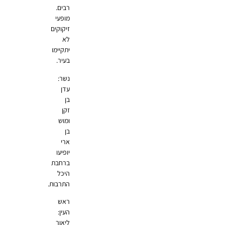
רבים.
מופעי
זיקוקים
לא
יתקיימו
בעיר.
נשר:
עדן
בן
זקן
ומוש
בן
ארי
יופיעו
ברחבת
היכל
התרבות.
ראש
העין:
ליאור