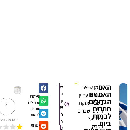
האם
ש
בזמן ש-59
האמנים
ר
חטופים עדיין
השמות
הגדולים
ון
בשבי ועסקת
הגדולים
1
חוזרים
ש
חוזרים
חילופי שבויים
לבמות
ח
לבמות
אינה על
דרגו את הפוסט
ביום
ר
למרות
הפרק,
2