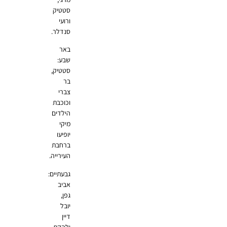
סטטיק
ורועי
סנדלר.
באר
שבע:
סטטיק,
בר
צברי
וכוכבת
הילדים
מיקי
יופיעו
ברחבת
העירייה.
גבעתיים:
אביב
גפן,
יובל
דיין
ולהקת