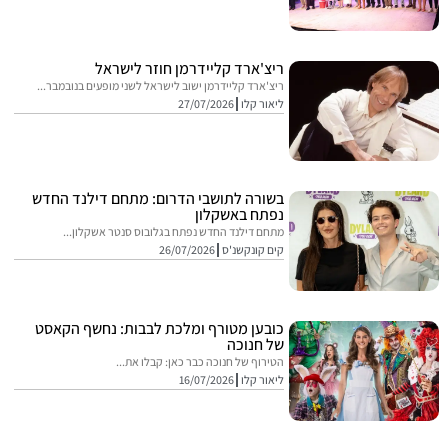
ריצ'ארד קליידרמן חוזר לישראל
ריצ'ארד קליידרמן ישוב לישראל לשני מופעים בנובמבר...
ליאור קלו
27/07/2026
בשורה לתושבי הדרום: מתחם דילנד החדש
נפתח באשקלון
מתחם דילנד החדש נפתח בגלובוס סנטר אשקלון...
קים קונקשנ'ס
26/07/2026
כובען מטורף ומלכת לבבות: נחשף הקאסט
של חנוכה
הטירוף של חנוכה כבר כאן: קבלו את...
ליאור קלו
16/07/2026