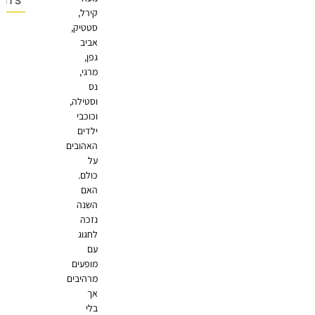
OMMENTS
קירל,
סטטיק,
אביב
גפן,
מרגי,
נס
וסטילה,
וכוכבי
ילדים
האהובים
על
כולם.
האם
השנה
נזכה
לחגוג
עם
מופעים
מרהיבים
אך
בלי