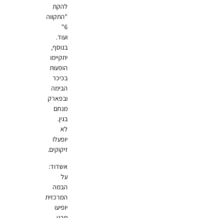
להקת
"התקווה
6"
ועוד.
בנוסף,
יתקיימו
הופעות
בכיכר
הבימה
ובפארק
מנחם
בגין.
לא
יופעלו
זיקוקים.
אשדוד:
על
הבמה
המרכזית
יופיעו
מרגי,