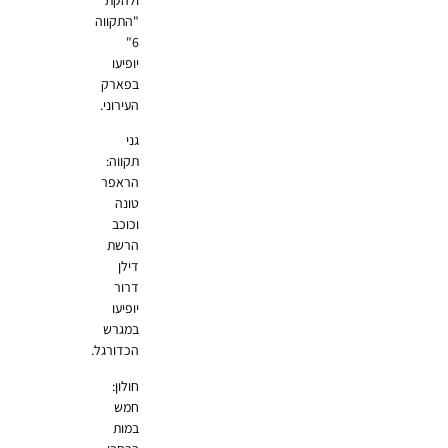
"התקווה
6"
יופיעו
בפארק
העירוני.
גני
תקווה:
הראפר
טונה
וכוכב
הרשת
דילן
דרור
יופיעו
במגרש
הכדורגל.
חולון:
חמש
במות