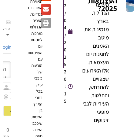
העצמאות
האווירה
הערים
2
2025?
המורכבת
הגדולות
/
במדינה,
0
בארץ
הערים
הגדולות
4
מזמינות את
הירשם
נערכות
/
מיטב
לחגיגות
2
האמנים
יום
Login
0
העצמאות
לחגיגות יום
2
עם
העצמאות.
5
הופעות
אלו האירועים
2
של
שצפויים
כוכבי
0
ענק
:
להתרחש,
בכל
שם
1
והחלטות
רחבי
5
Email
העיריות לגבי
הארץ.
בין
מופעי
השמות
זיקוקים
שיככבו
השנה:
0
נועה