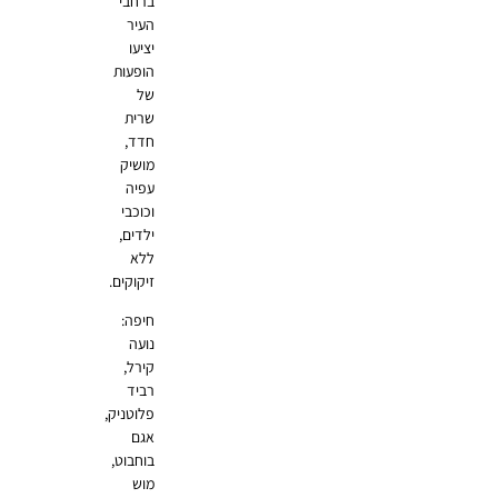
ברחבי
העיר
יציעו
הופעות
של
שרית
חדד,
מושיק
עפיה
וכוכבי
ילדים,
ללא
זיקוקים.
חיפה:
נועה
קירל,
רביד
פלוטניק,
אגם
בוחבוט,
מוש