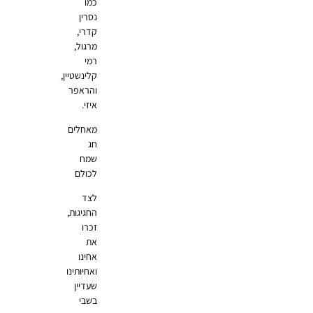
כמו
נסרין
קדרי,
מרגול,
רמי
קלינשטיין,
והראפר
איזי.
מאחלים
חג
שמח
לכולם
לצד
החגיגות,
זכרו
את
אחינו
ואחיותינו
שעדיין
בשבי