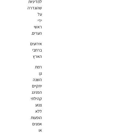
למדיניות
שהוגדרה
על
ידי
ראשי
הערים.
אירועים
ברחבי
הארץ
רמת
גן:
השנה
יתקיים
הפנינג
קהילתי
צנוע
ללא
הופעות
אמנים
או