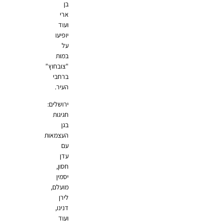
בן
ארי
ועוד
יופיעו
על
במות
"צובחוץ"
ברחבי
העיר.
ירושלים:
חגיגות
בגן
העצמאות
עם
עדן
חסון,
יסמין
מועלם,
לירן
דנינו,
ועוד