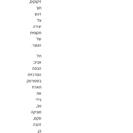
זיקוקים,
תוך
דגש
על
יצירה
מקומית
של
הנוער.
תל
אביב:
הבמה
המרכזית
בספורטק
תארח
את
גידי
גוב,
מוניקה
סקס,
זהבה
בן,