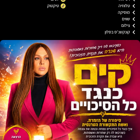
ווזיה
טיקטוק
וסיקה
וים
לום
נקשנ'ס בסלון