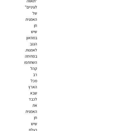
"תאווה
לעיניים"
של
האמנית
חן
שיש
במוזאון
הנגב
לאמנות.
בפתיחה
השתתפו
קהל
רב
מכל
הארץ
שבא
לכבד
את
האמנית
חן
שיש
בעלת