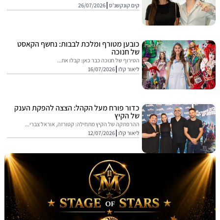
קים קונקשנ'ס
26/07/2026
כובען מטורף ומלכת לבבות: נחשף הקאסט
של חנוכה
הטירוף של חנוכה כבר כאן: קבלו את...
ליאור קלו
16/07/2026
כדור פורח מעל הקהל: הצצה להפקת הענק
של הקיץ
ההרפתקה של הקיץ מתחילה: קטורזה, אוראל צברי...
ליאור קלו
12/07/2026