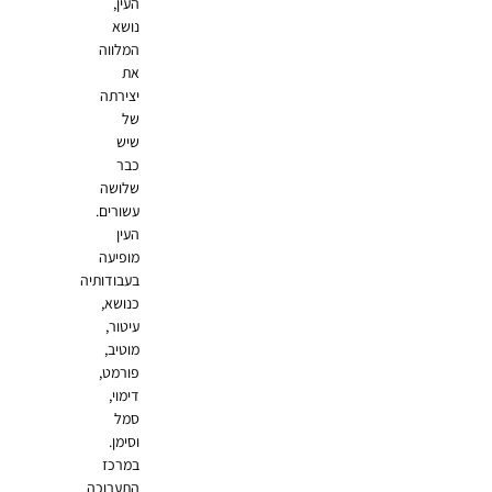
העין,
נושא
המלווה
את
יצירתה
של
שיש
כבר
שלושה
עשורים.
העין
מופיעה
בעבודותיה
כנושא,
עיטור,
מוטיב,
פורמט,
דימוי,
סמל
וסימן.
במרכז
התערוכה