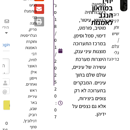
יחיד
מופיעה
נ'
הגיעו
במוזאון
והתפעלו
בעבודותיה
ס
הנגב
וביק
בני
1
כנושא, עיטור,
לאמנות
נילוביץ
וחנה
8
חן
מוטיב, פורמט,
הירשם
פריזן,
/
יש
דימוי, סמל וסימן.
הגלריסטית
0
וחוקרת
במרכז התערוכה
Login
לם
1
האמנות
מוצגות עיני ענק,
לי
/
דבי
היוצרות מערכת
ריהנד
לוזיה,
2
האוצר
עשירה של עיניים,
0
אילן
עולם שלם בתוך
2
וייסגן
5
עיניים. המבקרים
ואחרים.
שם
2
בתערוכה לא רק
ראש
0
Email
עיריית
צופים ביצירות,
:
באר
אלא גם נצפים על
שבע,
0
ידיהן.
רוביק
7
דנילוביץ',
0
סחף