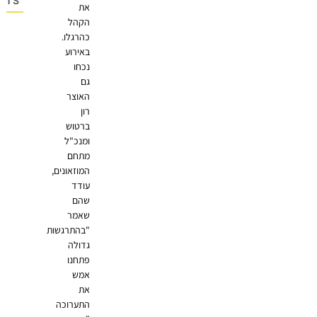
MMENTS
את
הקהל
כהרגלו.
באירוע
נכחו
גם
האוצר
רון
ברטוש
ומנכ"ל
מתחם
המוזאונים,
עודד
שהם
שאמר
"בהתרגשות
גדולה
פתחנו
אמש
את
התערוכה