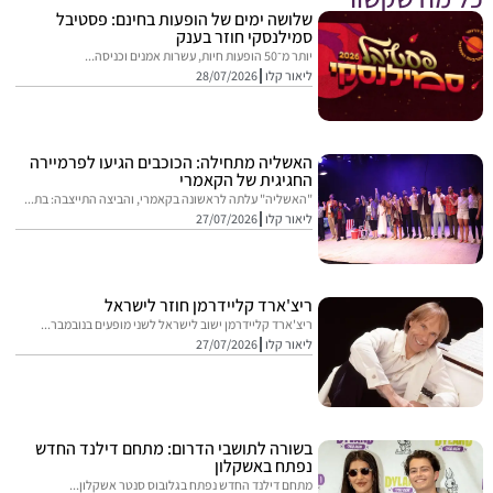
שלושה ימים של הופעות בחינם: פסטיבל
סמילנסקי חוזר בענק
יותר מ־50 הופעות חיות, עשרות אמנים וכניסה...
ליאור קלו
28/07/2026
האשליה מתחילה: הכוכבים הגיעו לפרמיירה
החגיגית של הקאמרי
"האשליה" עלתה לראשונה בקאמרי, והביצה התייצבה: בת...
ליאור קלו
27/07/2026
ריצ'ארד קליידרמן חוזר לישראל
ריצ'ארד קליידרמן ישוב לישראל לשני מופעים בנובמבר...
ליאור קלו
27/07/2026
בשורה לתושבי הדרום: מתחם דילנד החדש
נפתח באשקלון
מתחם דילנד החדש נפתח בגלובוס סנטר אשקלון...