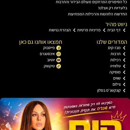
פורים המרתקים מעולם הבידור והתרבות
ת רק אצלנו!
ת הלוהטות והרכילות המפתיעות
 מהיר
 הבית
מדיניות פרטיות
הצהרת נגישות
רים שלנו
תמצאו אותנו גם כאן
ז-קים
פייסבוק
בות
אינסטגרם
ילות
יוטיוב
ווזיה
טיקטוק
סיקה
וים
לום
נקשנ'ס בסלון