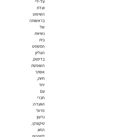
על-ידי
ועדת
השיפוט
בראשותה
של
נשיאת
בית
המשפט
העליון
בדימוס,
השופטת
אסתר
חיות,
יחד
עם
חברי
הוועדה:
פרופ'
גדעון
טיקוצקי,
החוג
לספרות