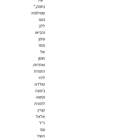
"שיר
נחמה,"
שמילותיו
נגעו
ללב
והביאו
עימן
מסר
של
חוסן
ואחדות.
הזמרת
ליהי
טולדנו
ביצעה
מחווה
לזמרת
קורין
אלאל
ז"ל
עם
השיר