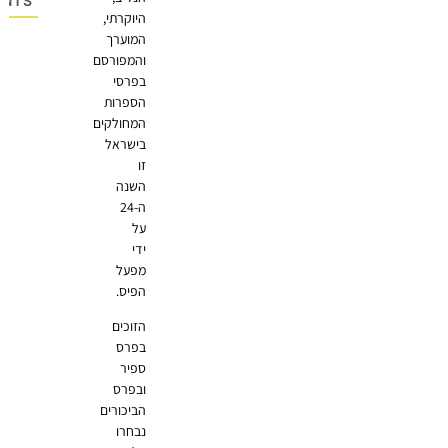
OMMENTS
היוקרתי,
המוערך
והמפורסם
בפרסי
הספרות
המחולקים
בישראל
זו
השנה
ה-24
על
ידי
מפעל
הפיס.
הזוכים
בפרס
ספיר
ובפרס
הביכורים
נבחרו