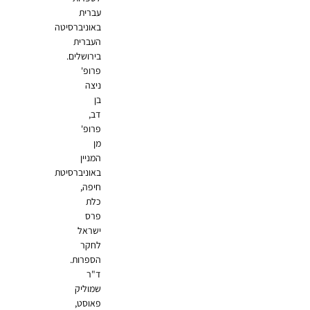
עברית
באוניברסיטה
העברית
בירושלים.
פרופ'
ניצה
בן
דב,
פרופ'
מן
המניין
באוניברסיטת
חיפה,
כלת
פרס
ישראל
לחקר
הספרות.
ד"ר
שמוליק
פאוסט,