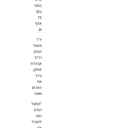
כספי
בסך
75
אלף
₪.
יו"ר
מפעל
הפיס,
רו"ח
אביגדור
יצחקי,
בירך
את
הזוכים
ואמר:
"מפעל
הפיס
גאה
להוביל
את