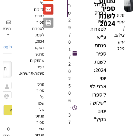
פנחס
על
הגדול
נ'
ספיר
הזוכים
בפרס
ס
לשנת
פרס
בפרס
2
ספיר
2024
ספיר
ספיר
9
|
לספרות
הירשם
לספרות
/
צילום
לשנת
ע"ש
סיון
2024,
0
פנחס
Login
בטקס
פרג'
1
ספיר
מרגש
/
שהתקיים
לשנת
2
בעיר
2024:
0
מעלות-תרשיחא.
יוסי
2
פרס
5
אבני-לוי
ספיר
שם
0
ל ספרו
על
6
Email
"שלושה
שמו
:
של
ימים
3
פנחס
בקיץ"
7
ספיר
הוא
0
הנדיב,