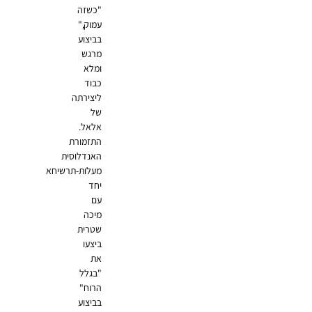
"כשזה
עמוק,"
בביצוע
מרגש
ומלא
כבוד
ליצירתה
של
אלאל.
התזמורת
האנדלוסית
מעלות-תרשיחא
יחד
עם
מיכה
שטרית
ביצעו
את
"בגלל
הרוח"
בביצוע