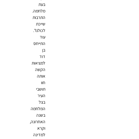
בעת
מלחמה.
התרבות
שייכת
לכולנו".
עוד
התייחס
בן
דוד
למציאות
הקשה
אותה
חוו
תושבי
העיר
בצל
המלחמה
בשנה
האחרונה,
וקרא
למדינה