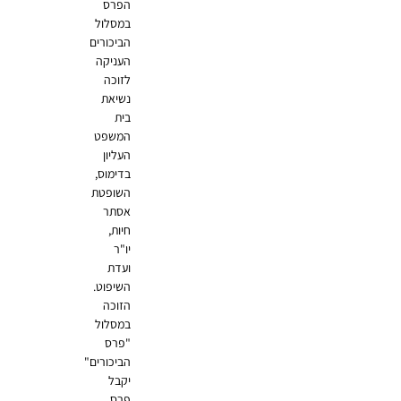
הפרס
במסלול
הביכורים
העניקה
לזוכה
נשיאת
בית
המשפט
העליון
בדימוס,
השופטת
אסתר
חיות,
יו"ר
ועדת
השיפוט.
הזוכה
במסלול
"פרס
הביכורים"
יקבל
פרס