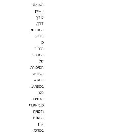
השואה
באופן
פורץ
דרך,
המתרחק
ביודעין
מן
הנתיב
המרכזי
של
הסיפורת
הענפה
בנושא.
במפתיע,
סגנון
הכתיבה
מעין-אגדי
ודמויות
היהודים
אינן
במרכז: