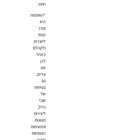
חיות:
"האומנות
היא
צורך
קיומי
ליוצרים
ולקהלם
כאחד.
לכן
אנו
עדים,
גם
בעיתות
של
שבר
גדול,
ליצירות
מגוונות
ומפעימות
הצומחות
מתוכו,