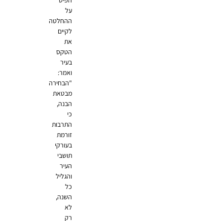
על
ההחלטה
לקיים
את
הטקס
בעיר
ואמר:
"הבחירה
מבטאת
הבנה,
כי
התרבות
זורמת
בעורקי
תושבי
העיר
והגליל
כל
השנה,
לא
רק