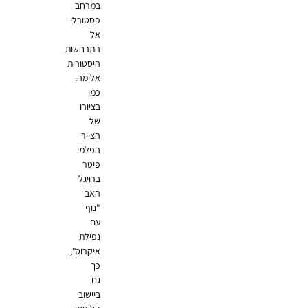
במרחב
פסטורלי
אל
התרחשות
היסטורית
אלימה.
כמו
בציורו
של
הצייר
הפלמי
פיטר
ברויגל
האב
"נוף
עם
נפילת
איקרוס",
כך
גם
ביישוב