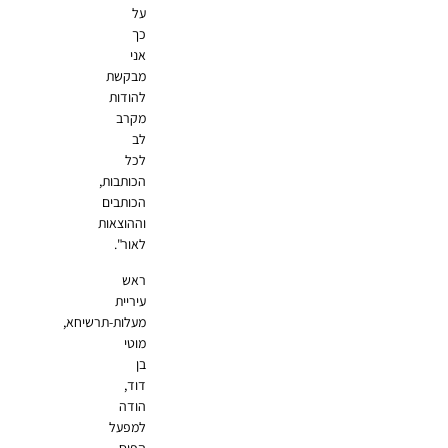
על
כך
אני
מבקשת
להודות
מקרב
לב
לכל
הכותבות,
הכותבים
וההוצאות
לאור".
ראש
עיריית
מעלות-תרשיחא,
מוטי
בן
דוד,
הודה
למפעל
הפיס