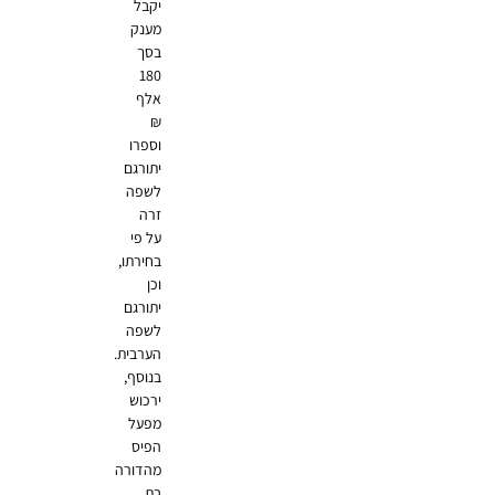
יקבל
מענק
בסך
180
אלף
₪
וספרו
יתורגם
לשפה
זרה
על פי
בחירתו,
וכן
יתורגם
לשפה
הערבית.
בנוסף,
ירכוש
מפעל
הפיס
מהדורה
בת