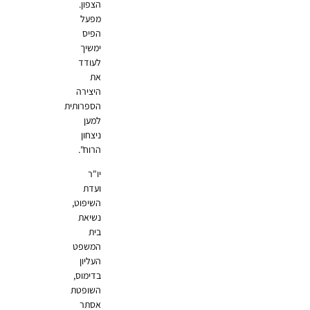
הצפון.
מפעל
הפיס
ימשיך
לעודד
את
היצירה
הספרותית
למען
ניצחון
הרוח".
יו"ר
ועדת
השיפוט,
נשיאת
בית
המשפט
העליון
בדימוס,
השופטת
אסתר