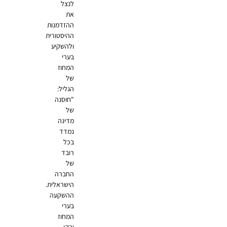
לנצל
את
ההזדמנות
ההיסטורית
ולהשקיע
בערי
המחוז
של
הגליל:
"חוסנה
של
מדינה
נמדד
בכל
רובד
של
החברה
הישראלית.
ההשקעה
בערי
המחוז
ובקו