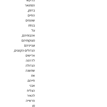
הליטאי
המתואר
ברומן,
החיים
שוטפים
בנחת
על
אהבותיהם,
מצוקותיהם
וענייניהם
הגדולים-הקטנים,
אדישים
לדרמה
הגדולה
שתשנה
את
חייהם.
אבני
הצליח
להאיר
פרשייה
מן