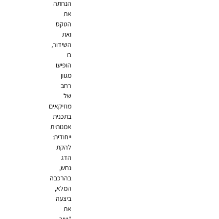
הנחתה
את
הטקס
ואת
השידור,
בו
הופיעו
מגוון
רחב
של
מוזיקאים
בתכנית
אמנותית
ייחודית:
להקת
הדג
נחש,
בהרכבה
המלא,
ביצעה
את