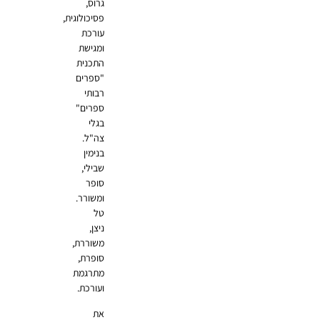
גרוס,
פסיכולוגית,
עורכת
ומגישת
התכנית
"ספרים
רבותי
ספרים"
בגלי
צה"ל.
בנימין
שבילי,
סופר
ומשורר.
טל
ניצן,
משוררת,
סופרת,
מתרגמת
ועורכת.
את