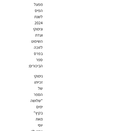
מפעל
הפיס
לשנת
2024
ונימוקי
ועדת
השיפוט
לזוכה
בפרס
ספר
הביכורים:
נימוקי
זכייתו
של
הספר
"שלושה
ימים
בקיץ"
מאת
יוסי