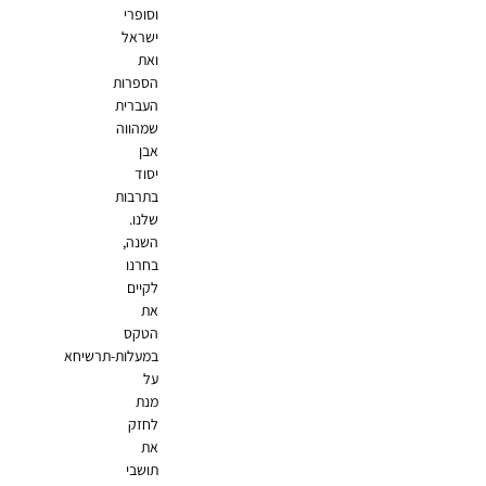
וסופרי
ישראל
ואת
הספרות
העברית
שמהווה
אבן
יסוד
בתרבות
שלנו.
השנה,
בחרנו
לקיים
את
הטקס
במעלות-תרשיחא
על
מנת
לחזק
את
תושבי