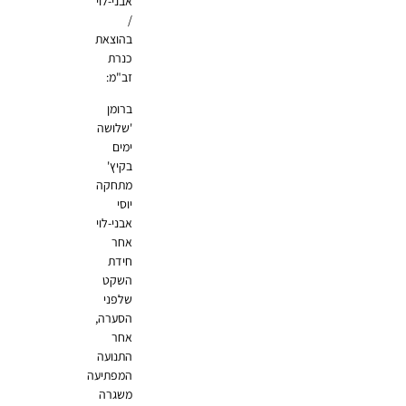
אבני-לוי
/
בהוצאת
כנרת
זב"מ:
ברומן
'שלושה
ימים
בקיץ'
מתחקה
יוסי
אבני-לוי
אחר
חידת
השקט
שלפני
הסערה,
אחר
התנועה
המפתיעה
משגרה