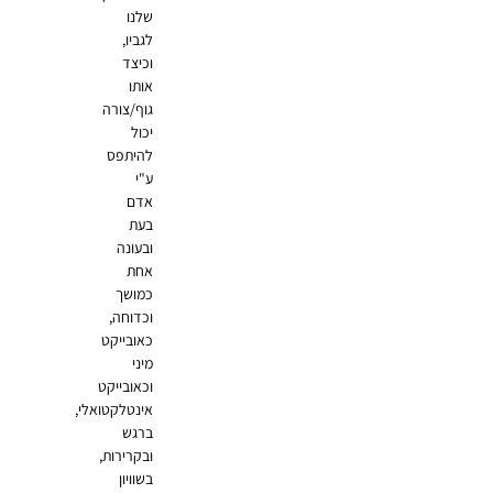
שלנו
לגביו,
וכיצד
אותו
גוף/צורה
יכול
להיתפס
ע"י
אדם
בעת
ובעונה
אחת
כמושך
וכדוחה,
כאובייקט
מיני
וכאובייקט
אינטלקטואלי,
ברגש
ובקרירות,
בשוויון