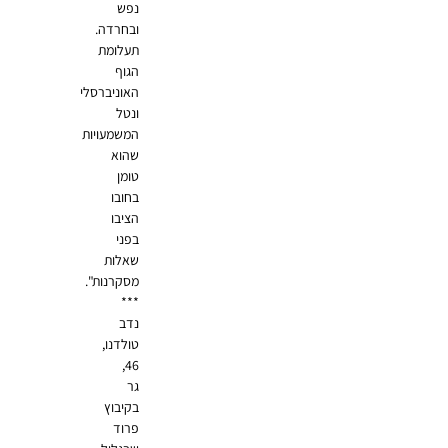
נפש
ובחרדה.
תעלומת
הגוף
האוניברסלי
ונטל
המשמעויות
שהוא
טומן
בחובו
הציבו
בפני
שאלות
מסקרנות".
***
נדב
טולדנו,
46,
גר
בקיבוץ
פרוד