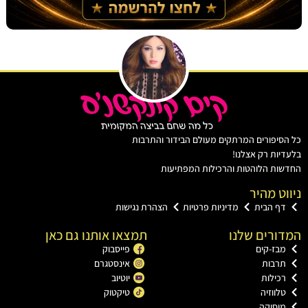
יפורים המרתקים מעולם הבידור והתרבות
ות רק אצלנו!
ת הלוהטות והרכילות המפתיעות
ט מהיר
ף הבית
מדיניות פרטיות
הצהרת נגישות
רים שלנו
תמצאו אותנו גם כאן
ז-קים
פייסבוק
רבות
אינסטגרם
ילות
יוטיוב
ווזיה
טיקטוק
וסיקה