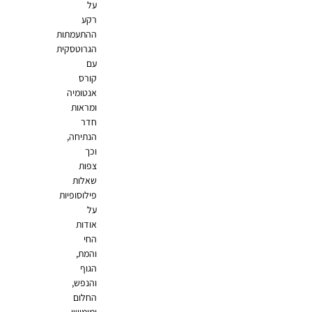
על
רקע
ההתעמתות
הגרוטסקית
עם
קורס
אנטומיה
ומראות
חדר
הנתיחה,
וכך
צפות
שאלות
פילוסופיות
על
אודות
החי
והמת,
הגוף
והנפש,
החלום
ומימושו.