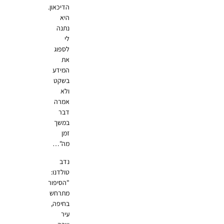
הדיכאון.
היא
נתנה
לי
לספוג
את
המידע
בשקט
ולא
אמרה
דבר
במשך
זמן
מה"…
נדב
טולדנו:
"הסיפור
מתרחש
בחיפה,
עיר