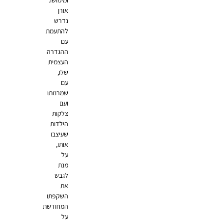
אורן
נדרש
להתעמת
עם
ההגדרה
העצמית
שלו,
עם
שמרנותו
ועם
צלקות
הילדות
שעיצבו
אותו,
על
מנת
לגבש
את
השקפתו
המחודשת
על