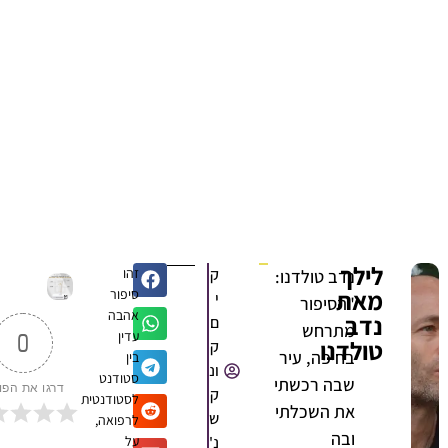
לילך
ק
זהו
נדב טולדנו:
מאת
סיפור
י
"הסיפור
אהבה
נדב
ם
מתרחש
עדין
0
טולדנו
ק
בחיפה, עיר
בין
ונ
סטודנט
שבה רכשתי
דרגו את הפוסט
ק
לסטודנטית
את השכלתי
ש
לרפואה,
ובה
נ'
על