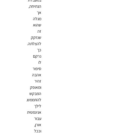
הנתיחה,
אך
מגלה
שהוא
זה
שנזקק
להצלתה.
כך
נרקם
לו
סיפור
אהבה
זהיר
ומאופק
המבקש
להתממש.
לילך
אניגמטית
עבור
אורן,
וככל