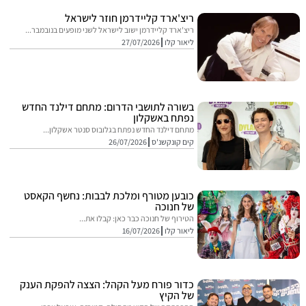
ריצ'ארד קליידרמן חוזר לישראל
ריצ'ארד קליידרמן ישוב לישראל לשני מופעים בנובמבר...
ליאור קלו
27/07/2026
בשורה לתושבי הדרום: מתחם דילנד החדש
נפתח באשקלון
מתחם דילנד החדש נפתח בגלובוס סנטר אשקלון...
קים קונקשנ'ס
26/07/2026
כובען מטורף ומלכת לבבות: נחשף הקאסט
של חנוכה
הטירוף של חנוכה כבר כאן: קבלו את...
ליאור קלו
16/07/2026
כדור פורח מעל הקהל: הצצה להפקת הענק
של הקיץ