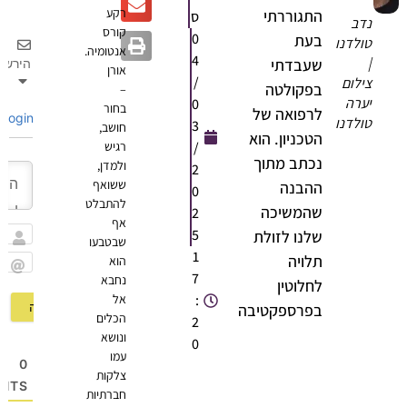
רקע
התגוררתי
ס
דב
קורס
0
בעת
ולדנו
אנטומיה.
4
שעבדתי
הירשם
אורן
/
ילום
בפקולטה
–
ערה
0
בחור
לרפואה של
Login
ולדנו
3
חושב,
הטכניון. הוא
/
רגיש
נכתב מתוך
ולמדן,
2
ששואף
ההבנה
0
להתבלט
שהמשיכה
2
אף
5
שלנו לזולת
שבטבעו
שם
1
תלויה
הוא
7
נחבא
Email
לחלוטין
:
אל
בפרספקטיבה
הכלים
2
ונושא
0
עמו
0
צלקות
OMMENTS
חברתיות