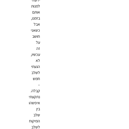
ידעתי
למנות
אותם
בזמנו,
אבל
כשאני
חושב
על
זה
עכשיו,
לא
הגעתי
לשלב
חמש
–
קבלה.
נתקעתי
איפשהו
בין
שלב
המיקוח
לשלב