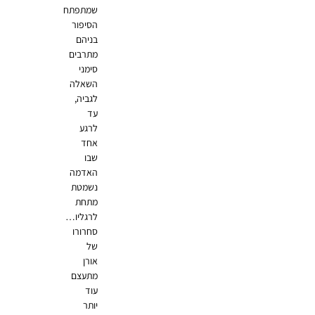
שמתפתח
הסיפור
בניהם
מתרבים
סימני
השאלה
לגביה,
עד
לרגע
אחד
שבו
האדמה
נשמטת
מתחת
לרגליו…
סחרורו
של
אורן
מתעצם
עוד
יותר