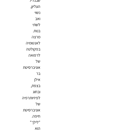
שבגליל
העליון,
נשוי
ואב
לשתי
בנות.
מרצה
לאנטומיה
בפקולטה
לרפואה
של
אוניברסיטת
בר
אילן
בצפת,
ובחוג
לפיזיותרפיה
של
אוניברסיטת
חיפה.
"לילך"
הוא