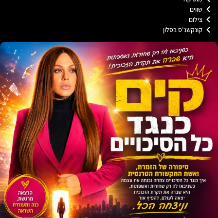
וים
לום
נקשנ'ס בסלון