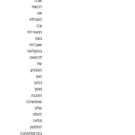
שבה
רכשתי
את
השכלתי
ובה
התגוררתי
בעת
שעבדתי
בפקולטה
לרפואה
של
הטכניון.
הוא
נכתב
מתוך
ההבנה
שהמשיכה
שלנו
לזולת
תלויה
לחלוטין
בפרספקטיבה