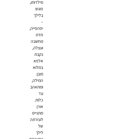
מילדותו,
פוגש
בלילך
–
יפהפייה,
חדת
מחשבה
ועצלה,
נקבת
אלפא
במלוא
מובן
המילה,
ומתאהב
עד
כלות.
אורן
מתגייס
לעזרתה
של
לילך
במעבדת