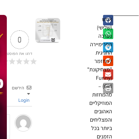
אמש
(שלישי)
נערכה
0
הפרימיירה
החגיגית
דרגו את הפוסט
למחזמר
"מצחיקונת"
(Funny
Girl) –
הירשם
מהמחזות
Login
המוזיקליים
האהובים
והמצליחים
ביותר בכל
הזמנים