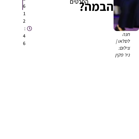
הפרטים
הבמה?
6
1
2
:
חנה
4
לסלאו |
6
צילום:
ניר פקין