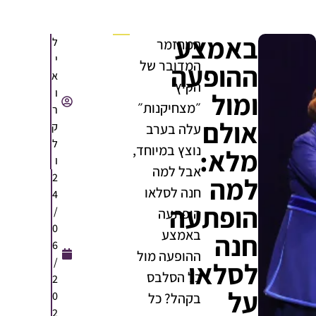
באמצע
ל
המחזמר
י
המדובר של
ההופעה
א
הקיץ
ו
ומול
״מצחיקנות״
ר
אולם
ק
עלה בערב
ל
נוצץ במיוחד,
מלא:
ו
אבל למה
2
למה
חנה לסלאו
4
הופתעה
/
הופתעה
0
באמצע
חנה
6
ההופעה מול
/
לסלאו
כל הסלבס
2
על
0
בקהל? כל
2