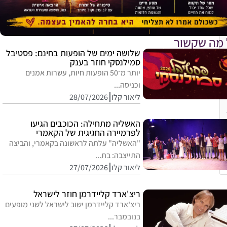
 מה שקשור
שלושה ימים של הופעות בחינם: פסטיבל
סמילנסקי חוזר בענק
יותר מ־50 הופעות חיות, עשרות אמנים
וכניסה...
ליאור קלו
28/07/2026
האשליה מתחילה: הכוכבים הגיעו
לפרמיירה החגיגית של הקאמרי
"האשליה" עלתה לראשונה בקאמרי, והביצה
התייצבה: בת...
ליאור קלו
27/07/2026
ריצ'ארד קליידרמן חוזר לישראל
ריצ'ארד קליידרמן ישוב לישראל לשני מופעים
בנובמבר...