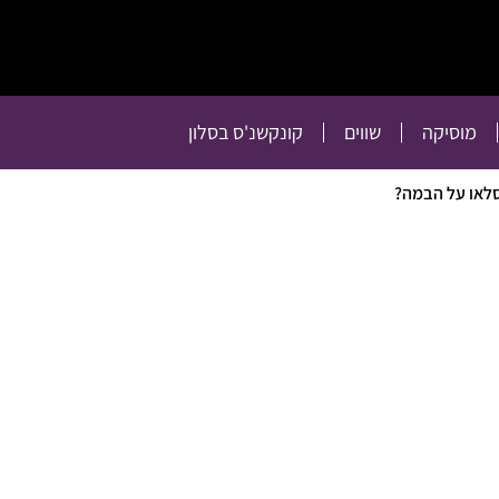
תרבות
רכילות
טלוויזיה
מוסיקה
שווים
קו
מוסיקה
שווים
קונקשנ'ס בסלון
סלאו על הבמה?