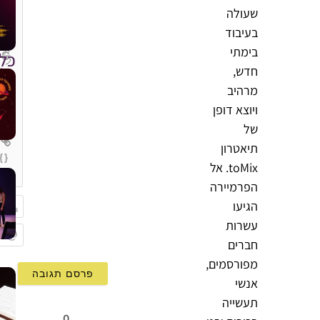
שעולה
בעיבוד
בימתי
כל
חדש,
מרהיב
ויוצא דופן
של
תיאטרון
{}
toMix. אל
[+]
הפרמיירה
הגיעו
עשרות
שם
חברים
Email
מפורסמים,
אנשי
תעשייה
0