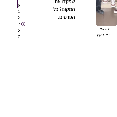
שפקדו את
6
המקום? כל
1
הפרטים.
2
:
צילום:
5
ניר פקין
7