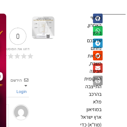
בשישי
האחרון,
בזמן
0
שרובכם
נחתם
דרגו את הפוסט
לקראת
השבת,
הביצה
המקומית
הירשם
התייצבה
Login
בהרכב
מלא
במוזיאון
ארץ ישראל
(מוז"א) כדי