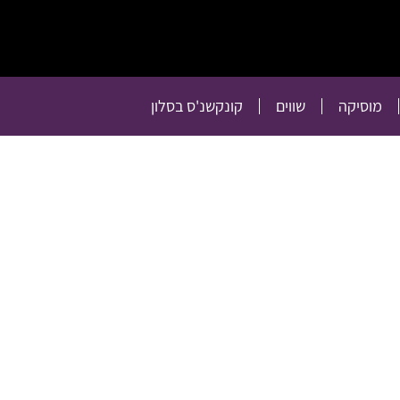
תרבות
רכילות
טלוויזיה
מוסיקה
שווים
קו
מוסיקה
שווים
קונקשנ'ס בסלון