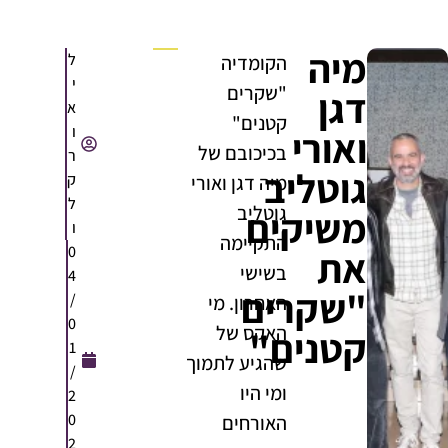
מיה
ל
הקומדיה
י
"שקרים
דגן
א
קטנים"
ו
ואורי
בכיכובם של
ר
גוטליב
ק
מיה דגן ואורי
ל
גוטליב
משיקים
ו
התקיימה
0
את
בשישי
4
"שקרים
/
האחרון. מי
0
האקס של
קטנים"
1
שהגיע לתמוך
/
ומי היו
2
0
האורחים
2