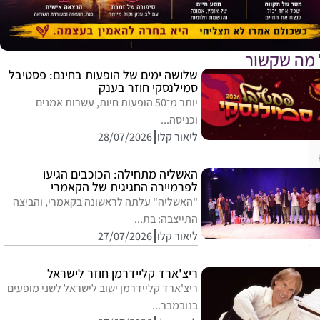
 מה שקשור
שלושה ימים של הופעות בחינם: פסטיבל
סמילנסקי חוזר בענק
יותר מ־50 הופעות חיות, עשרות אמנים
וכניסה...
ליאור קלו
28/07/2026
האשליה מתחילה: הכוכבים הגיעו
לפרמיירה החגיגית של הקאמרי
"האשליה" עלתה לראשונה בקאמרי, והביצה
התייצבה: בת...
ליאור קלו
27/07/2026
ריצ'ארד קליידרמן חוזר לישראל
ריצ'ארד קליידרמן ישוב לישראל לשני מופעים
בנובמבר...