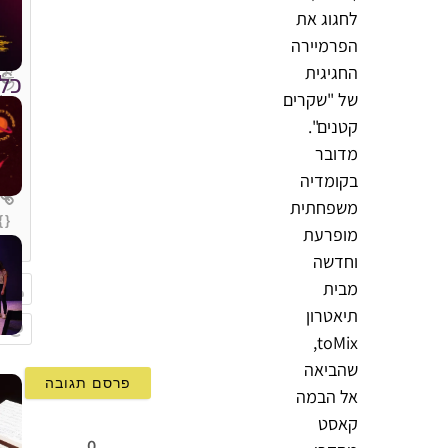
לחגוג את
הפרמיירה
החגיגית
כל
של "שקרים
קטנים".
מדובר
בקומדיה
משפחתית
{}
מופרעת
[+]
וחדשה
מבית
תיאטרון
שם
toMix,
Email
שהביאה
אל הבמה
קאסט
0