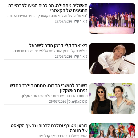
האשליה מתחילה: הכוכבים הגיעו לפרמיירה
החגיגית של הקאמרי
"האשליה" עלתה לראשונה בקאמרי, והביצה התייצבה: בת...
ליאור קלו
27/07/2026
ריצ'ארד קליידרמן חוזר לישראל
ריצ'ארד קליידרמן ישוב לישראל לשני מופעים בנובמבר...
ליאור קלו
27/07/2026
בשורה לתושבי הדרום: מתחם דילנד החדש
נפתח באשקלון
מתחם דילנד החדש נפתח בגלובוס סנטר אשקלון...
קים קונקשנ'ס
26/07/2026
כובען מטורף ומלכת לבבות: נחשף הקאסט
של חנוכה
הטירוף של חנוכה כבר כאן: קבלו את...