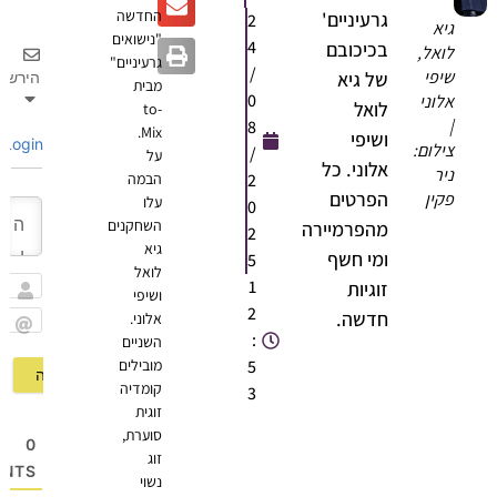
החדשה
גרעיניים'
2
גיא
"נישואים
4
בכיכובם
לואל,
גרעיניים"
/
שיפי
של גיא
הירשם
מבית
0
אלוני
לואל
to-
|
8
Mix.
ושיפי
Login
צילום:
/
על
אלוני. כל
ניר
2
הבמה
הפרטים
פקין
עלו
0
השחקנים
מהפרמיירה
2
גיא
ומי חשף
5
לואל
1
זוגיות
ושיפי
שם
2
חדשה.
אלוני.
:
השניים
Email
5
מובילים
קומדיה
3
זוגית
סוערת,
0
זוג
OMMENTS
נשוי