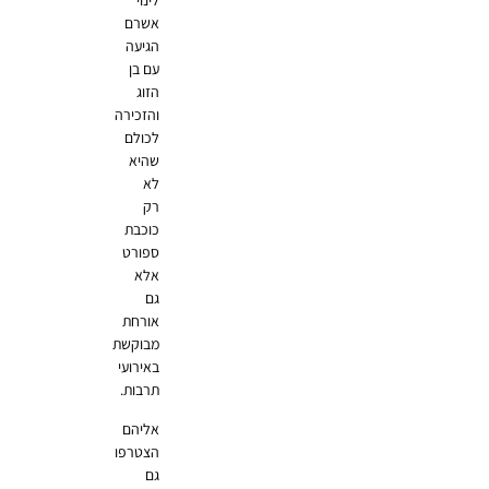
לינוי
אשרם
הגיעה
עם בן
הזוג
והזכירה
לכולם
שהיא
לא
רק
כוכבת
ספורט
אלא
גם
אורחת
מבוקשת
באירועי
תרבות.
אליהם
הצטרפו
גם