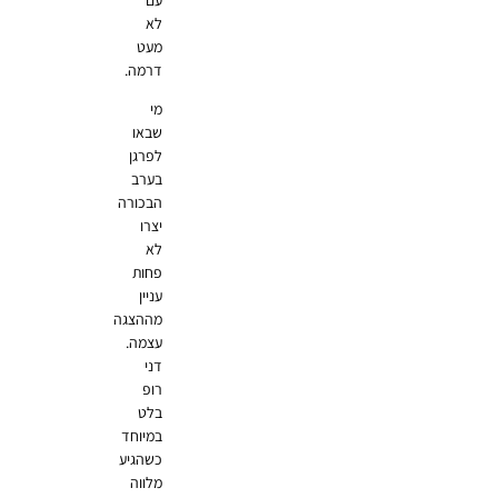
לא
מעט
דרמה.
מי
שבאו
לפרגן
בערב
הבכורה
יצרו
לא
פחות
עניין
מההצגה
עצמה.
דני
רופ
בלט
במיוחד
כשהגיע
מלווה