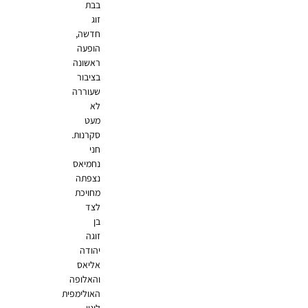
בבת
זוג
חדשה,
הופעה
ראשונה
בציבור
שעוררה
לא
מעט
סקרנות.
חני
נחמיאס
נצפתה
מחויכת
לצד
בן
זוגה
יהודה
אליאס
והאלופה
האולימפית