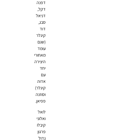
דפנה
דקל,
דניאל
סבג,
דוד
קיגלר
(שגם
עומד
מאחורי
היצירה
יחד
עם
אדוה
קיגלר)
וסוזנה
פפיאן.
לואל
ואלוני
קיבלו
פרגון
גדול