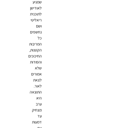
שמגיע
לאודישן
לתוכנית
ריאליטי
ושם
נחשפים
כל
המריבות
הקטנות,
החיכוכים
והסודות
שלא
אמורים
לצאת
לאור.
התוצאה
היא
ערב
מצחיק
עד
דמעות
עם