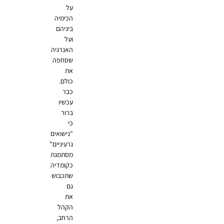
על
הכימיה
ביניהם
ועל
האנרגיה
שסחפה
את
כולם.
כבר
עכשיו
ברור
כי
"נישואים
גרעיניים"
מסתמנת
כקומדיה
שתכבוש
גם
את
הקהל
הרחב,