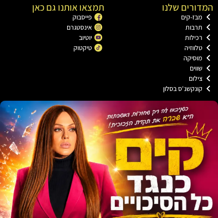
רים שלנו
תמצאו אותנו גם כאן
בז-קים
פייסבוק
רבות
אינסטגרם
כילות
יוטיוב
ווזיה
טיקטוק
וסיקה
וים
ילום
ונקשנ'ס בסלון