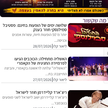
 מה שקשור
שלושה ימים של הופעות בחינם: פסטיבל
סמילנסקי חוזר בענק
יותר מ־50 הופעות חיות, עשרות אמנים
וכניסה...
ליאור קלו
28/07/2026
האשליה מתחילה: הכוכבים הגיעו
לפרמיירה החגיגית של הקאמרי
"האשליה" עלתה לראשונה בקאמרי, והביצה
התייצבה: בת...
ליאור קלו
27/07/2026
E
ריצ'ארד קליידרמן חוזר לישראל
ריצ'ארד קליידרמן ישוב לישראל לשני מופעים
בנובמבר...