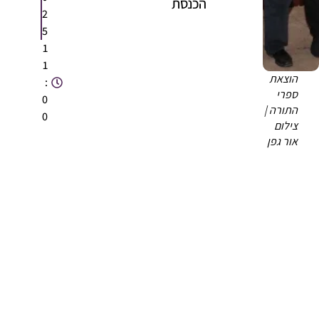
הכנסת
2
5
1
1
הוצאת
:
ספרי
0
התורה |
0
צילום
אור גפן