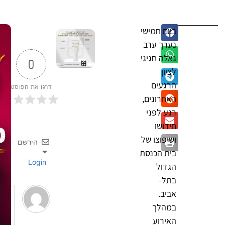
ביום חמישי
נערך ערב
גאלה חגיגי
0
לציון
הרגעים
דרגו את הפוסט
האחרונים,
רגע לפני
חידושו
ושיפוצו של
הירשם
בית הכנסת
Login
הגדול
בתל-
אביב.
במהלך
האירוע