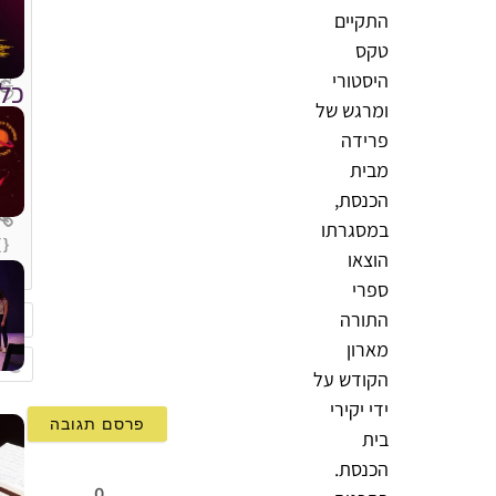
התקיים
טקס
היסטורי
כל
ומרגש של
פרידה
מבית
הכנסת,
במסגרתו
{}
הוצאו
[+]
ספרי
התורה
מארון
שם
הקודש על
mail
ידי יקירי
בית
הכנסת.
0