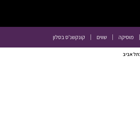
תרבות
רכילות
טלוויזיה
מוסיקה
שווים
קו
מוסיקה
שווים
קונקשנ'ס בסלון
בתל אביב