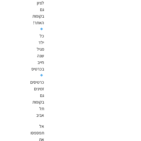
לציון
גם
בקופות
האתר!
כל
ילד
מגיל
שנה
חייב
בכרטיס
כרטיסים
זמינים
גם
בקופות
תל
אביב
אל
תפספסו
את