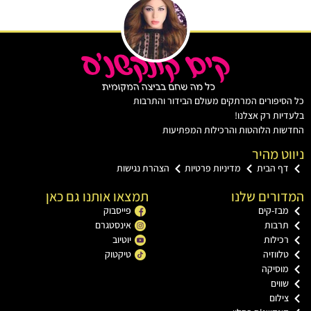
יפורים המרתקים מעולם הבידור והתרבות
ות רק אצלנו!
ת הלוהטות והרכילות המפתיעות
ט מהיר
ף הבית
מדיניות פרטיות
הצהרת נגישות
רים שלנו
תמצאו אותנו גם כאן
ז-קים
פייסבוק
רבות
אינסטגרם
ילות
יוטיוב
ווזיה
טיקטוק
וסיקה
וים
לום