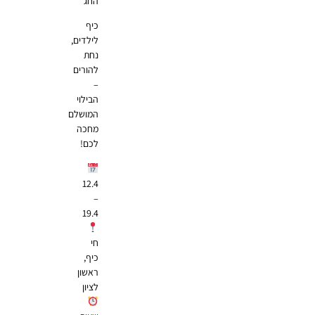
החג
כיף
לילדים,
נחת
להורים
–
הבילוי
המושלם
מחכה
לכם!
12.4
–
19.4
חי
כיף,
ראשון
לציון