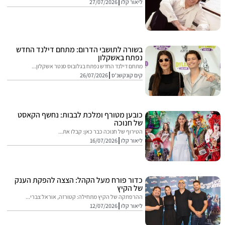
ליאור קלו
27/07/2026
בשורה לתושבי הדרום: מתחם דילנד החדש
נפתח באשקלון
מתחם דילנד החדש נפתח בגלובוס סנטר אשקלון...
קים קונקשנ'ס
26/07/2026
כובען מטורף ומלכת לבבות: נחשף הקאסט
של חנוכה
הטירוף של חנוכה כבר כאן: קבלו את...
ליאור קלו
16/07/2026
כדור פורח מעל הקהל: הצצה להפקת הענק
של הקיץ
ההרפתקה של הקיץ מתחילה: קטורזה, אוראל צברי...
ליאור קלו
12/07/2026