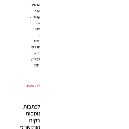
החוויה
הכי
קסומה
של
פסח
–
תייגו
חברים
ובואו
לבלות
יחד!
לכרטיסים
לכתבות
נוספות
בקים
קונקשנ'ס