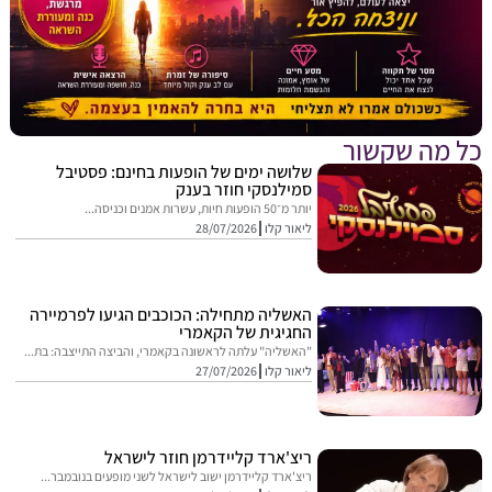
מה שקשור
שלושה ימים של הופעות בחינם: פסטיבל
סמילנסקי חוזר בענק
יותר מ־50 הופעות חיות, עשרות אמנים וכניסה...
ליאור קלו
28/07/2026
האשליה מתחילה: הכוכבים הגיעו לפרמיירה
החגיגית של הקאמרי
"האשליה" עלתה לראשונה בקאמרי, והביצה התייצבה: בת...
ליאור קלו
27/07/2026
ריצ'ארד קליידרמן חוזר לישראל
ריצ'ארד קליידרמן ישוב לישראל לשני מופעים בנובמבר...