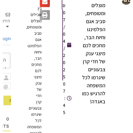
מוצלים
ס
בין
0
ומטופחים,
שבילים
7
סביב אגם
הירשם
מוצלים
/
ומטופחים,
הפלמינגו
סביב
0
וחיות הבר,
Login
אגם
4
מחכים לכם
הפלמינגו
/
וחיות
מיצגי ענק
2
הבר,
של חדי קרן
0
מחכים
צבעוניים
2
לכם
5
שיגרמו לכל
מיצגי
שם
ענק
0
המשפחה
של
7
Email
להרגיש כמו
חדי
:
באגדה!
קרן
4
צבעוניים
5
שיגרמו
0
לכל
OMMENTS
המשפחה