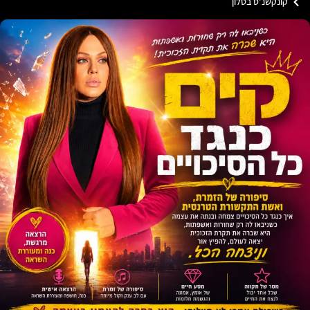
נקשנ'ס בסלון