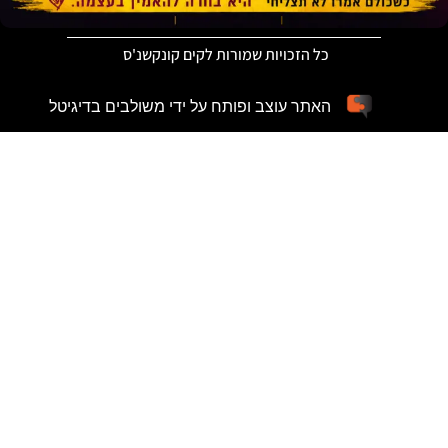
כל הזכויות שמורות לקים קונקשנ'ס
האתר עוצב ופותח על ידי משולבים בדיגיטל