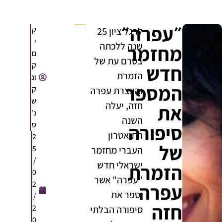
״עפרה״
ק
לרגל ציון 25
י
שנה ללכתה
מחזמר
ם
בטרם עת של
ק
חדש
הזמרת
ונ
המספר
ק
והיוצרת עפרה
ש
חזה, יעלה
את
נ'
השנה
ס
סיפורה
התיאטרון
2
של
5
העברי מחזמר
/
ישראלי חדש
הזמרת
0
"עפרה" אשר
2
עפרה
יספר את
/
חזה
2
סיפורה הבלתי
0