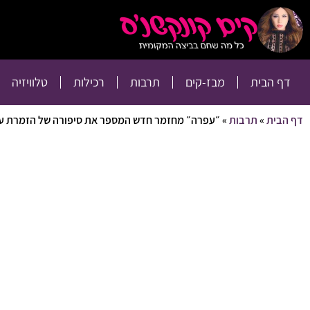
דף הבית
מבז-קים
דף הבית
מבז-קים
תרבות
רכילות
טלוויזיה
דף הבית
»
תרבות
»
״עפרה״ מחזמר חדש המספר את סיפורה של הזמרת ע