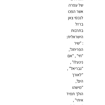
של עפרה
אשר הפכו
לנכסי צאן
ברזל
בתרבות
הישראלית:
: "שיר
הפריחה",
"חי" , "אם
נינעלו" ,
"גבריאל" ,
"לאורך
הים",
"מישהו
הולך תמיד
איתי" ,