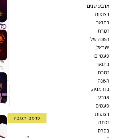
ארבע שנים
רצופות
בתואר
כל
זמרת
השנה של
ישראל,
פעמיים
בתואר
{}
זמרת
[+]
השנה
בגרמניה,
ארבע
שם
פעמים
mail
רצופות
זכתה
בפרס
0