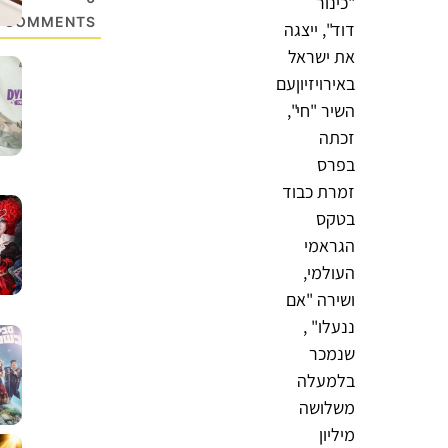
"כינור
COMMENTS
דוד", ייצגה
את ישראל
באירויזיוןעם
השיר "חי",
זכתה
בפרס
זמרת כבוד
בטקס
הגראמי
העולמי,
ושירה "אם
ננעלו" ,
שנמכר
בלמעלה
משלושה
מיליון