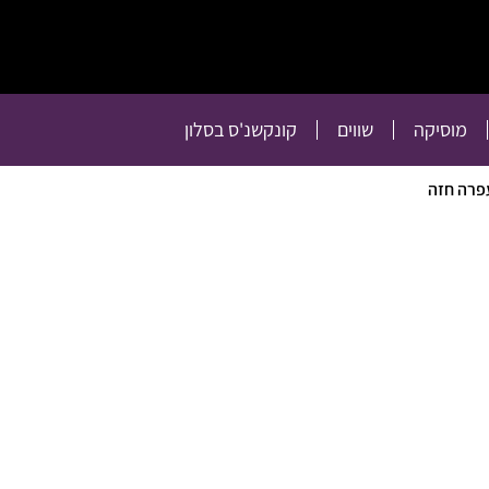
תרבות
רכילות
טלוויזיה
מוסיקה
שווים
קו
מוסיקה
שווים
קונקשנ'ס בסלון
פרה חזה