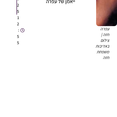
ייאמן של עפרה
2
5
1
2
עפרה
:
חזה |
5
צילום
5
באדיבות
משפחת
חזה