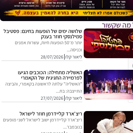
 מה שקשור
שלושה ימים של הופעות בחינם: פסטיבל
סמילנסקי חוזר בענק
יותר מ־50 הופעות חיות, עשרות אמנים
וכניסה...
ליאור קלו
28/07/2026
האשליה מתחילה: הכוכבים הגיעו
לפרמיירה החגיגית של הקאמרי
"האשליה" עלתה לראשונה בקאמרי, והביצה
התייצבה: בת...
ליאור קלו
27/07/2026
E
ריצ'ארד קליידרמן חוזר לישראל
ריצ'ארד קליידרמן ישוב לישראל לשני מופעים
בנובמבר...