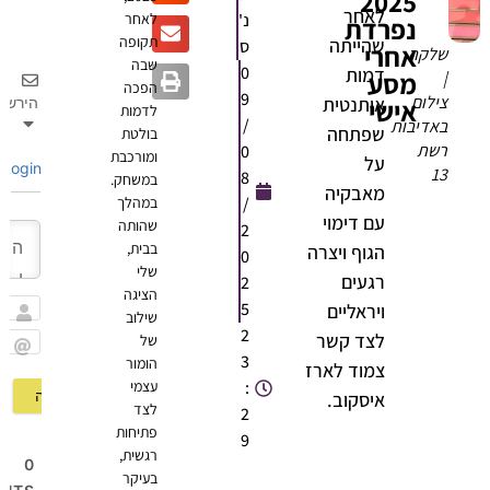
2025
לאחר
נ'
לאחר
נפרדת
תקופה
שהייתה
ס
אחרי
לקה
שבה
0
דמות
מסע
הפכה
9
ילום
אותנטית
אישי
הירשם
לדמות
/
אדיבות
שפתחה
בולטת
שת
0
ומורכבת
על
Login
1
8
במשחק.
מאבקיה
/
במהלך
עם דימוי
שהותה
2
בבית,
הגוף ויצרה
0
שלי
רגעים
2
הציגה
5
ויראליים
שילוב
שם
2
לצד קשר
של
3
הומור
Email
צמוד לארז
:
עצמי
איסקוב.
לצד
2
פתיחות
9
רגשית,
0
בעיקר