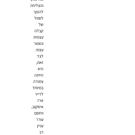
והצליחה
להפוך
לסמל
של
קבלה
עצמית
והומור
עצמי.
לצד
זאת,
היא
הייתה
צמודה
במיוחד
לדייר
ארז
איסקוב,
ויחסם
עורר
עניין
רב