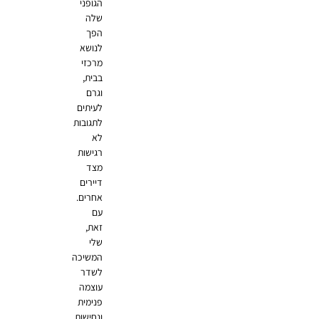
הגופני
שלה
הפך
לנושא
מרכזי
בבית,
וגרם
לעיתים
לתגובות
לא
רגישות
מצד
דיירים
אחרים.
עם
זאת,
שלי
המשיכה
לשדר
עוצמה
פנימית
ונחישות,