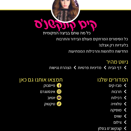
יפורים המרתקים מעולם הבידור והתרבות
ות רק אצלנו!
ת הלוהטות והרכילות המפתיעות
ט מהיר
ף הבית
מדיניות פרטיות
הצהרת נגישות
רים שלנו
תמצאו אותנו גם כאן
ז-קים
פייסבוק
רבות
אינסטגרם
ילות
יוטיוב
ווזיה
טיקטוק
וסיקה
וים
לום
נקשנ'ס בסלון