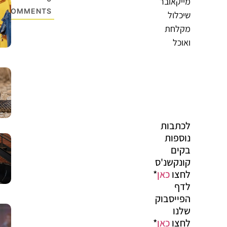
מייקאובר
COMMENTS
שיכלול
מקלחת
ואוכל
לכתבות
נוספות
בקים
קונקשנ'ס
לחצו
כאן
*
לדף
הפייסבוק
שלנו
לחצו
כאן
*