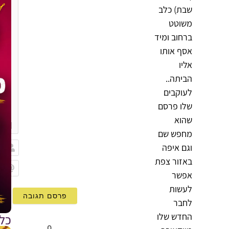
שבת) כלב
משוטט
ברחוב ומיד
אסף אותו
אליו
הביתה..
לעוקבים
שלו פרסם
{}
שהוא
[+]
מחפש שם
וגם איפה
באזור צפת
שם
אפשר
Email
לעשות
לחבר
החדש שלו
כל
0