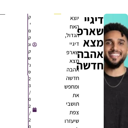
דיגיי
ק
יוצא
י
האח
שארפ
ם
הגדול,
ק
מצא
דיגיי
ונ
אהבה
ק
שארפ
ש
מצא
חדשה
נ'
אהבה
ס
חדשה
2
3
ומחפש
/
את
0
תושבי
2
צפת
/
2
שיעזרו
0