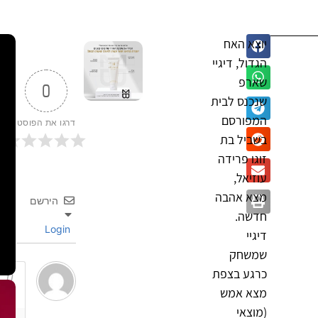
יוצא האח
הגדול, דיגיי
שארפ
0
שנכנס לבית
המפורסם
דרגו את הפוסט
בשביל בת
זוגו פרידה
עוזיאל,
מצא אהבה
הירשם
חדשה.
Login
דיגיי
שמשחק
כרגע בצפת
מצא אמש
(מוצאי