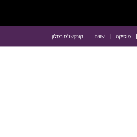
תרבות
רכילות
טלוויזיה
מוסיקה
שווים
קו
מוסיקה
שווים
קונקשנ'ס בסלון