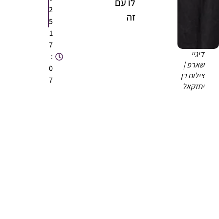
לו עם
2
זה
5
1
7
דיגיי
:
שארפ |
0
צילום רן
7
יחזקאל