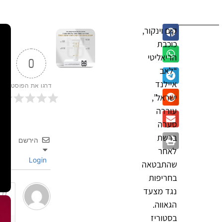
קים וינקור,
כוכבת
הריאליטי
0
“לאב
איילנד
דרגו את הפוסט
ישראל”,
עוררה
סערה
ברשת
הירשם
לאחר
Login
שהתבטאה
בחריפות
נגד מצעד
הגאווה.
בסטוריז