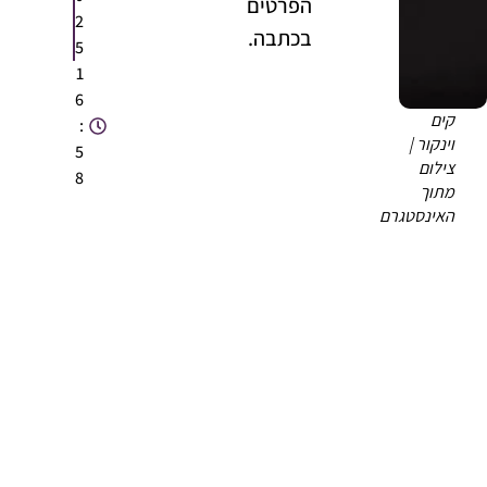
הפרטים
2
בכתבה.
5
1
6
קים
:
וינקור |
5
צילום
8
מתוך
האינסטגרם