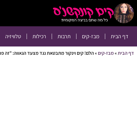
דף הבית
מבז-קים
דף הבית
מבז-קים
תרבות
רכילות
טלוויזיה
דף הבית
»
מבז-קים
»
הלם! קים וינקור מתבטאת נגד מצעד הגאווה: "זה פרי