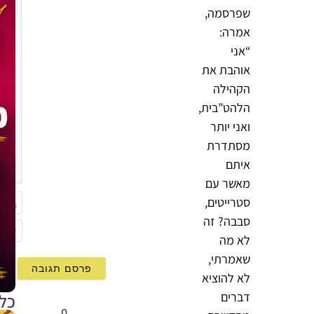
שפרסמה,
אמרה:
“אני
אוהבת את
הקהילה
הלהט”בית,
ואני יותר
מסתדרת
{}
איתם
[+]
מאשר עם
סטרייטים,
סבבה? זה
שם
לא מה
Email
שאמרתי,
לא להוציא
דברים
כל
0