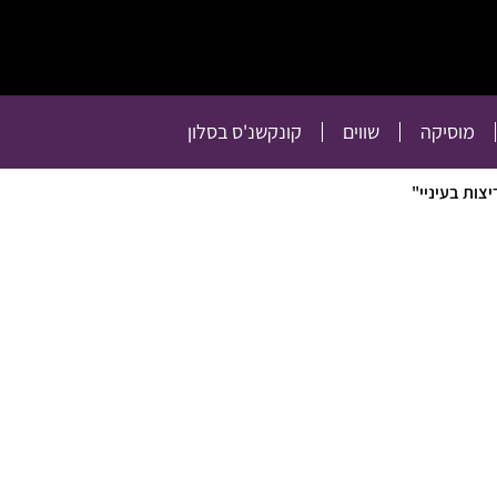
תרבות
רכילות
טלוויזיה
מוסיקה
שווים
קו
מוסיקה
שווים
קונקשנ'ס בסלון
צות בעיניי"