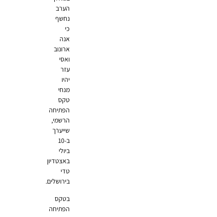
הערב
נחשף
כי
אנה
ארונוב
ואסי
עזר
יהיו
מנחי
טקס
הפתיחה
הרשמי,
שייערך
ב-10
ביולי
באצטדיון
טדי
בירושלים.
בטקס
הפתיחה