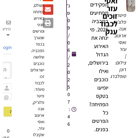
ואסי
תפקידים
נ'
העולם,
עזר
נפתחה
מפתיעים
ס
זוכים
יטר
באירוע
0
במכביה
לכבוד
לצ'יק,
חגיגי
9
נה
2025. מי
ענק
הירשם
ומרשים
/
רונוב
ינחה את
שנערך
אסי
0
בכפר
האירוע
Login
זר
6
המכביה.
הגדול
/
שלושה
בירושלים,
ילום:
כוכבים
2
ונן
ישראלים
ואילו
0
ופלברג
זכו
כוכבים
2
לכבוד
5
יופיעו
מיוחד:
שם
0
בטקס
פיטר
7
פלצ'יק,
Email
הפתיחה?
:
אנה
כל
ארונוב
4
הפרטים
ואסי
6
עזר,
בפנים.
0
שקיבלו