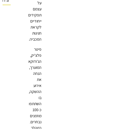
OMMENTS
על
עצמם
תפקידים
ייחודיים
לקראת
חגיגות
המכביה.
פיטר
פלצ'יק,
הג'ודוקא
המוערך,
הנחה
את
אירוע
ההשקה,
בו
השתתפו
כ-100
מוזמנים
נבחרים.
במהלך