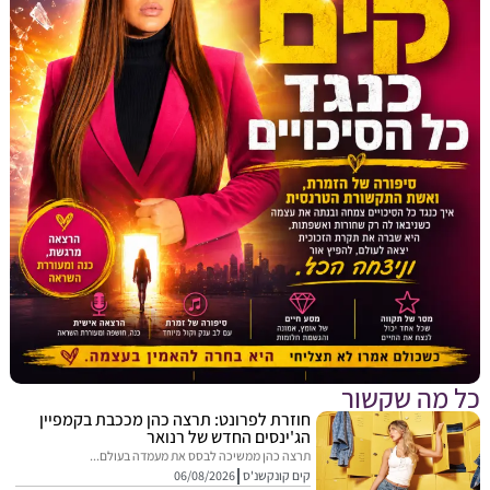
מה שקשור
חוזרת לפרונט: תרצה כהן מככבת בקמפיין
הג'ינסים החדש של רנואר
תרצה כהן ממשיכה לבסס את מעמדה בעולם...
קים קונקשנ'ס
06/08/2026