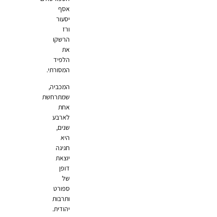
אסף
יסעור
ורז
הרשקו
את
הלפיד
המסורתי.
המכביה,
שמתרחשת
אחת
לארבע
שנים,
היא
חגיגה
יוצאת
דופן
של
ספורט
ותרבות
יהודית.