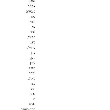
יופיעו
אמנים
מובילים
כמו
איתי
לוי,
יובל
רפאל,
נטע
ברזילי,
עדן
גולן,
עידן
רייכל
ושחר
סאול,
לצד
רגע
שיא
בו
יישאו
הספורטאים