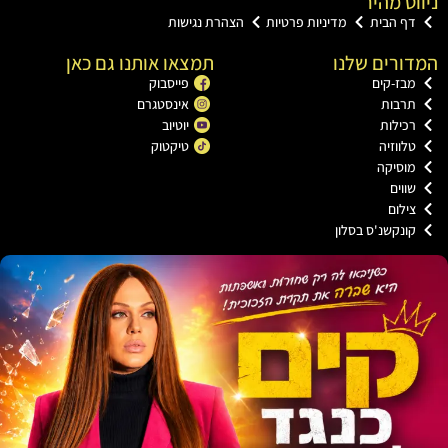
ט מהיר
ף הבית
מדיניות פרטיות
הצהרת נגישות
רים שלנו
תמצאו אותנו גם כאן
ז-קים
פייסבוק
רבות
אינסטגרם
ילות
יוטיוב
ווזיה
טיקטוק
וסיקה
וים
לום
נקשנ'ס בסלון