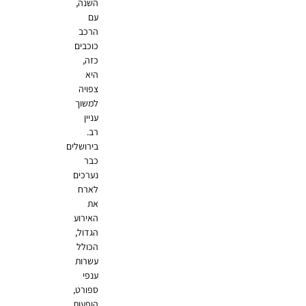
השנה,
עם
הרכב
כוכבים
כזה,
היא
צפויה
למשוך
עניין
רב.
בירושלים
כבר
נערכים
לארח
את
האירוע
הגדול,
הכולל
עשרות
ענפי
ספורט,
הופעות