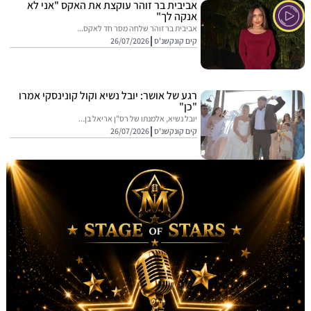
אביבית בר זוהר עוקצת את האקס "אני לא
אנקה לך"
אביבית בר זוהר שלחה מסר חד לאקס...
קים קונקשנ'ס
26/07/2026
רגע של אושר: יובל נשיא וקול קונינסקי אמרו
"כן"
יובל נשיא, אלמנתו של רס"ן אריאל בן...
קים קונקשנ'ס
26/07/2026