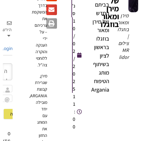
של
בביתם
נ'
בדרך
מירן
המשקפת
החדש
ס
ומאור
מירן
את
1
של מירן
בוזגלו
ומאור
ערכיהם
0
בוזגלו
ומאור
הירשם
– על
/
|
בוזגלו
ידי
צילום
0
הענקה
בראשון
Login
MR
2
והוקרה
לציון
lidor
/
ללוחמי
בשיתוף
צה"ל.
2
מותג
0
מירן,
הטיפוח
2
שגרירת
5
Argania
קבוצת
שם
ARGANIA,
1
מובילה
1
Email
יחד
:
עם
0
המותג
0
את
0
החזון