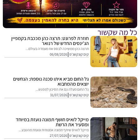
מה שקשור
חוזרת לפרונט: תרצה כהן מככבת בקמפיין
הג'ינסים החדש של רנואר
תרצה כהן ממשיכה לבסס את מעמדה בעולם...
קים קונקשנ'ס
06/08/2026
גל החום מביא איתו סכנה נוספת: הנחשים
יוצאים מהמחבוא
גל החום מעלה גם את הסיכון למפגש...
קים קונקשנ'ס
31/07/2026
מייקל לואיס חושף תמונה נועזת במיוחד
ומסעיר את הרשת
מייקל לואיס שיתף תמונה אמנותית ונועזת מהטבע...
קים קונקשנ'ס
27/07/2026