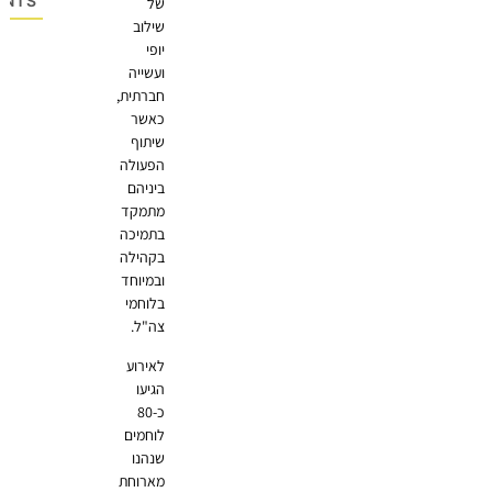
OMMENTS
של
שילוב
יופי
ועשייה
חברתית,
כאשר
שיתוף
הפעולה
ביניהם
מתמקד
בתמיכה
בקהילה
ובמיוחד
בלוחמי
צה"ל.
לאירוע
הגיעו
כ-80
לוחמים
שנהנו
מארוחת