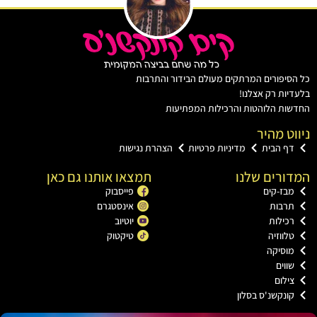
יפורים המרתקים מעולם הבידור והתרבות
ות רק אצלנו!
ת הלוהטות והרכילות המפתיעות
ט מהיר
ף הבית
מדיניות פרטיות
הצהרת נגישות
רים שלנו
תמצאו אותנו גם כאן
בז-קים
פייסבוק
רבות
אינסטגרם
כילות
יוטיוב
ווזיה
טיקטוק
וסיקה
וים
ילום
ונקשנ'ס בסלון