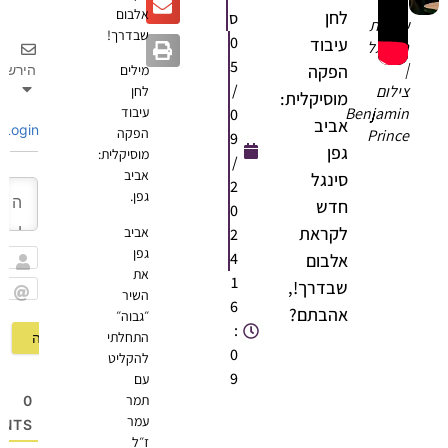
אלבום
לחן
ס
עטיפת
שבדרך!
0
עיבוד
הסינגל
5
|
הפקה
הירשם
מילים
/
צילום
לחן
מוסיקלית:
Benjamin
עיבוד
0
אביב
Login
הפקה
Prince
9
גפן
מוסיקלית:
/
אביב
סינגל
2
גפן.
חדש
0
לקראת
אביב
2
גפן
4
אלבום
את
שם
1
שבדרך!,
השיר
6
Email
אהבתם?
״גבוה״
:
התחלתי
0
להקליט
9
עם
תמר
0
עמר
OMMENTS
ז״ל