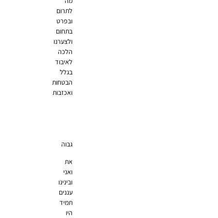
מה
לתרום
ובפרט
בתחום
ולצערנו
הלכה
לאיבוד
בגלל
הבטחות
ואכזבות
גבוה‎
את
ואני
ובינינו
עננים
תמיד
היו