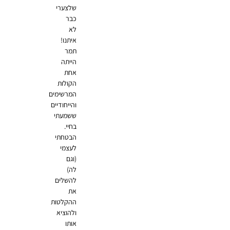
שלצערי
כבר
לא
איתנו!
תמר
הייתה
אחת
הקולות
המרשימים
והייחודיים
ששמעתי
בחיי.
הבטחתי
לעצמי
(וגם
לה)
להשלים
את
ההקלטות
ולהוציא
אותו