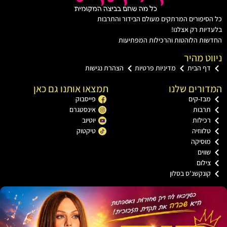
יפורים המרתקים מעולם הבידור והתרבות
ות רק אצלנו!
ת הלוהטות והרכילות המפתיעות
ט מהיר
ף הבית
מדיניות פרטיות
הצהרת נגישות
רים שלנו
תמצאו אותנו גם כאן
בז-קים
פייסבוק
רבות
אינסטגרם
כילות
יוטיוב
ווזיה
טיקטוק
וסיקה
וים
ילום
ונקשנ'ס בסלון