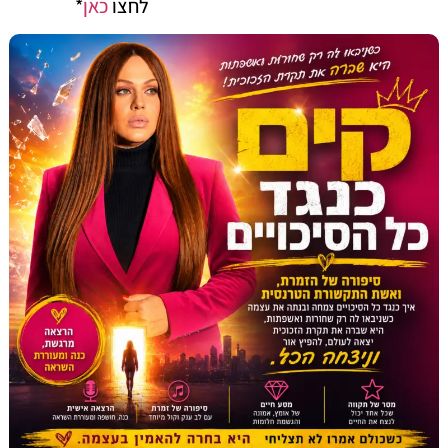
לחצו
כאן
*