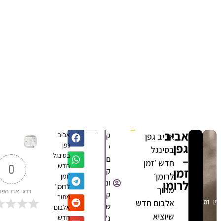
אביב
ק
אביב
אביב גפן
גפן
גפן
י
בסינגל
בסינגל
–
ם
חדש ׳זמן
חדש
0
זמן
ק
לרומן׳
׳זמן
לרומן
ונ
לרומן׳
מתוך
דרגו את הפוסט
ק
מתוך
אלבום חדש
ש
אלבום
שיוציא
נ'
חדש