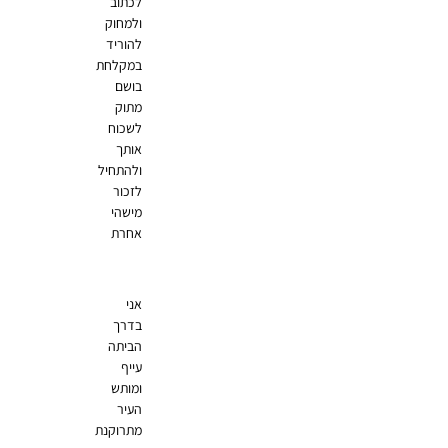
לכתוב
ולמחוק
להוריד
במקלחת
בושם
מתוק
לשכוח
אותך
ולהתחיל
לזכור
מישהי
אחרת
אני
בדרך
הביתה
עייף
ומותש
העיר
מתרוקנת