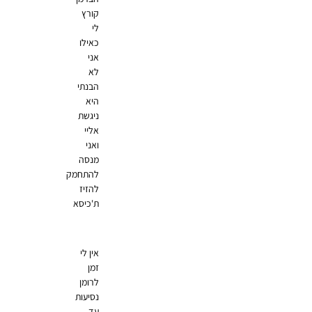
קורץ
לי
כאילו
אני
לא
הבנתי
היא
ניגשת
אליי
ואני
מנסה
להתחמק
להזיז
ת'כיסא
אין לי
זמן
לרומן
נסיעות
עד