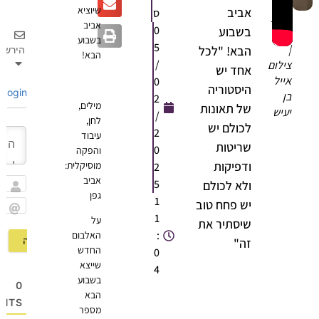
שיוציא
אביב
ס
ביב
אביב
0
בשבוע
פן
בשבוע
5
הבא! "לכל
הירשם
הבא!
/
ילום
אחד יש
ייל
0
היסטוריה
Login
ן
2
מילים,
של תאונות
עיש
/
לחן,
לכולם יש
2
עיבוד
שריטות
0
והפקה
ודפיקות
מוסיקלית:
2
אביב
5
ולא לכולם
גפן
שם
1
יש פחח טוב
1
Email
על
שיסתיר את
:
האלבום
זה"
החדש
0
שייצא
4
בשבוע
0
הבא
OMMENTS
מספר