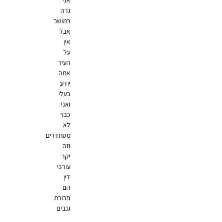
אני
גרה
במושב
אבל
אין
על
העיר
אתה
יודע
בעלי
ואני
כבר
לא
מסתדרים
וזה
יקר
עורכי
דין
הם
חבורת
גנבים