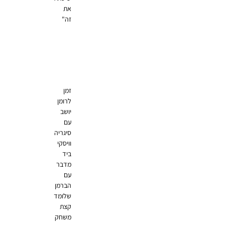
את
זה"
זמן
לרומן
יושב
עם
סיגריה
וויסקי
ביד
מדבר
עם
הברמן
שלומד
קצת
משחק