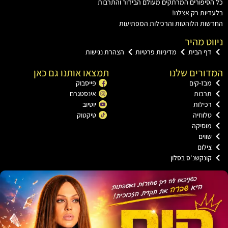
יפורים המרתקים מעולם הבידור והתרבות
ות רק אצלנו!
ת הלוהטות והרכילות המפתיעות
ט מהיר
ף הבית
מדיניות פרטיות
הצהרת נגישות
רים שלנו
תמצאו אותנו גם כאן
ז-קים
פייסבוק
רבות
אינסטגרם
ילות
יוטיוב
ווזיה
טיקטוק
וסיקה
וים
לום
נקשנ'ס בסלון