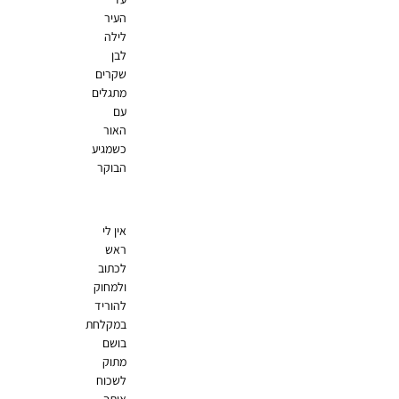
העיר
לילה
לבן
שקרים
מתגלים
עם
האור
כשמגיע
הבוקר
אין לי
ראש
לכתוב
ולמחוק
להוריד
במקלחת
בושם
מתוק
לשכוח
אותך