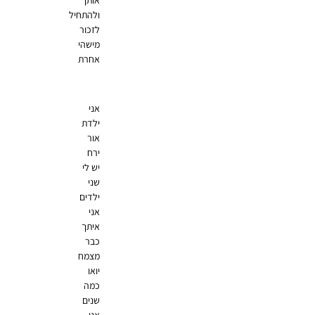
ולהתחיל
לזכור
מישהי
אחרת
אני
ילדת
אור
ירח
יש לי
שני
ילדים
אני
איתך
כבר
מצמח
יואו
כמה
שנים