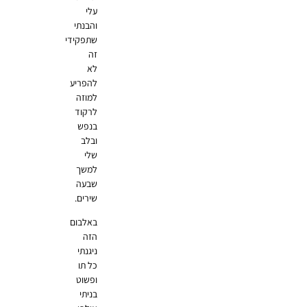
עלי
והבנתי
שתפקידי
זה
לא
להפריע
למוזה
לרקוד
בנפש
ובלב
שלי
למשך
שבעה
שירים.
באלבום
הזה
ניגנתי
כל תו
ופשוט
בניתי