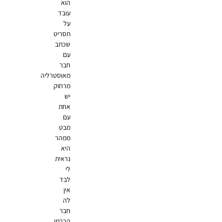
הוא
עובד
על
תסריט
שכתב
עם
חבר
מאוסטרליה
מרחוק
יש
אחת
עם
מבט
ממהר
היא
נראית
לי
לבד
אין
לה
חבר
הברמן