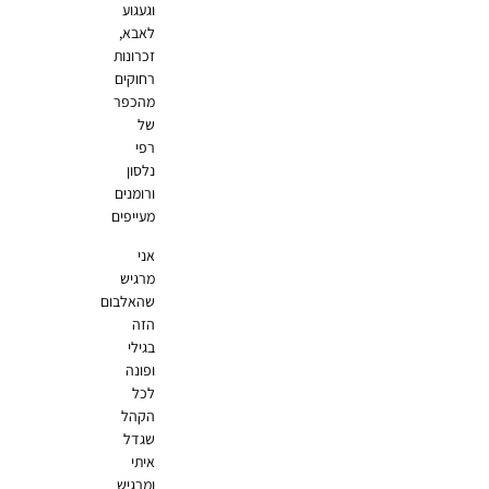
וגעגוע
לאבא,
זכרונות
רחוקים
מהכפר
של
רפי
נלסון
ורומנים
מעייפים
אני
מרגיש
שהאלבום
הזה
בגילי
ופונה
לכל
הקהל
שגדל
איתי
ומרגיש