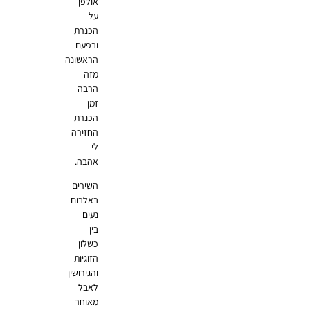
אולפן
על
הכנרת
ובפעם
הראשונה
מזה
הרבה
זמן
הכנרת
החזירה
לי
אהבה.
השירים
באלבום
נעים
בין
כשלון
הזוגיות
והגירושין
לאבל
מאוחר