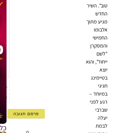
טוב". השיר
החדש
מגיע מתוך
אלבומו
החמישי
והמסקרן
"לשם
ייחוד", והוא
{}
יוצא
[+]
בטיימינג
חגיגי
במיוחד –
שם
רגע לפני
Email
שברבי
יעלה
לבמת
כל
0