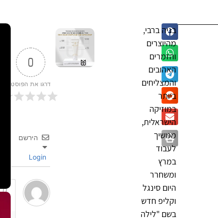
בניה ברבי,
מהיוצרים
והזמרים
0
האהובים
והמצליחים
דרגו את הפוסט
ביותר
במוזיקה
הישראלית,
ממשיך
הירשם
לעבוד
Login
במרץ
ומשחרר
היום סינגל
וקליפ חדש
בשם "לילה