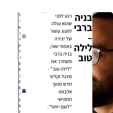
בניה
ל
רגע לפני
י
שהוא עולה
ברבי
א
לחגוג עשור
ו
–
של יצירה
ר
לילה
ק
באמפי שוני,
ל
בניה ברבי
טוב
ו
משחרר את
0
"לילה טוב" -
9
/
סינגל וקליפ
0
חדש מתוך
6
אלבומו
/
החמישי
2
0
"לשם ייחוד".
2