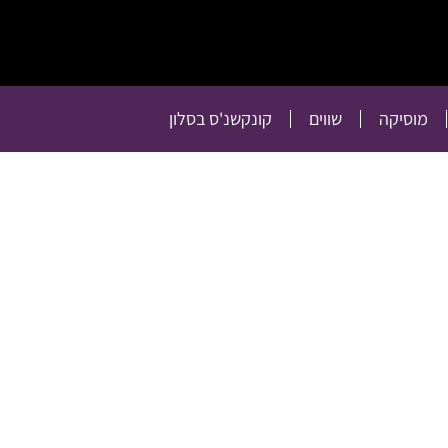
תרבות
רכילות
טלוויזיה
מוסיקה
שווים
קו
מוסיקה
שווים
קונקשנ'ס בסלון