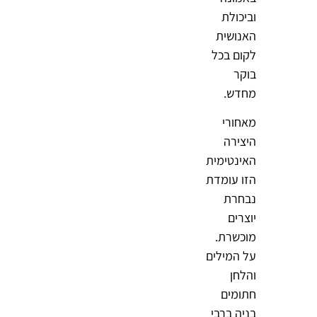
וביכולת
האנושית
לקום בכל
בוקר
מחדש.
מאחורי
היצירה
האינטימית
הזו עומדת
נבחרת
יוצרים
מוכשרת.
על המילים
והלחן
חתומים
בניה ברבי