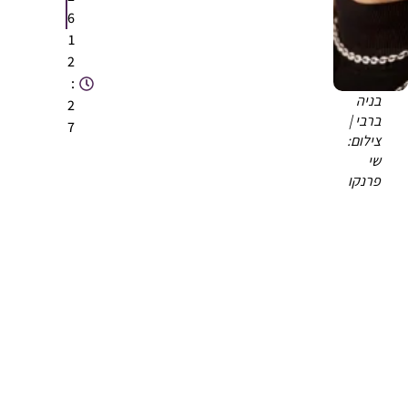
6
1
2
:
בניה
2
ברבי |
7
צילום:
שי
פרנקו