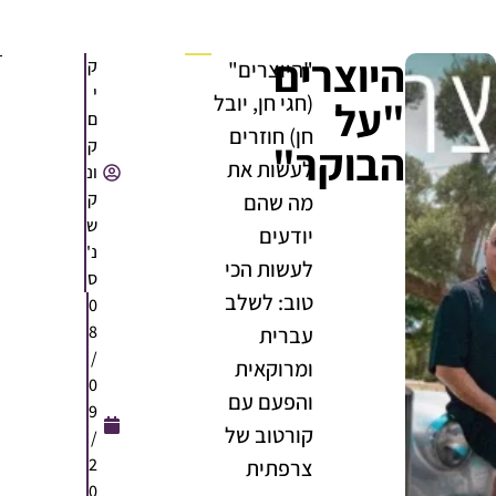
היוצרים
ק
"היוצרים"
י
(חגי חן, יובל
"על
ם
חן) חוזרים
ק
הבוקר"
לעשות את
ונ
ק
מה שהם
ש
יודעים
נ'
לעשות הכי
ס
טוב: לשלב
0
8
עברית
/
ומרוקאית
0
והפעם עם
9
קורטוב של
/
2
צרפתית
0