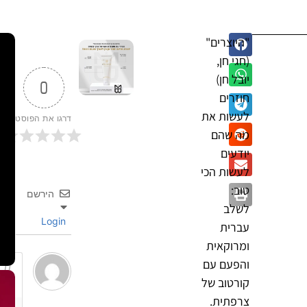
"היוצרים"
(חגי חן,
יובל חן)
0
חוזרים
לעשות את
דרגו את הפוסט
מה שהם
יודעים
לעשות הכי
טוב:
הירשם
לשלב
Login
עברית
ומרוקאית
והפעם עם
קורטוב של
צרפתית.