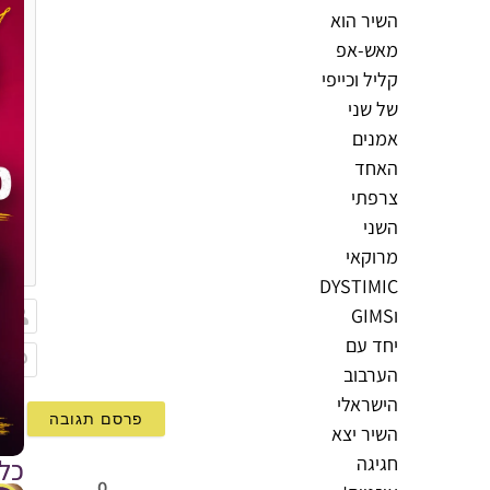
השיר הוא
מאש-אפ
קליל וכייפי
של שני
אמנים
האחד
צרפתי
השני
{}
מרוקאי
[+]
DYSTIMIC
וGIMS
יחד עם
שם
הערבוב
Email
הישראלי
השיר יצא
חגיגה
כל
0