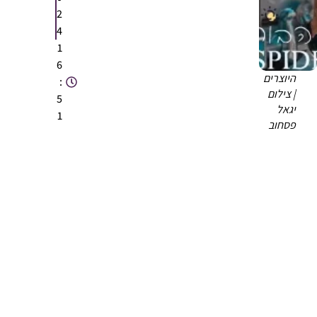
2
4
1
6
היוצרים
:
| צילום
5
יגאל
1
פסחוב