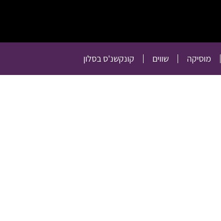
תרבות
רכילות
טלוויזיה
מוסיקה
שווים
קו
מוסיקה
שווים
קונקשנ'ס בסלון