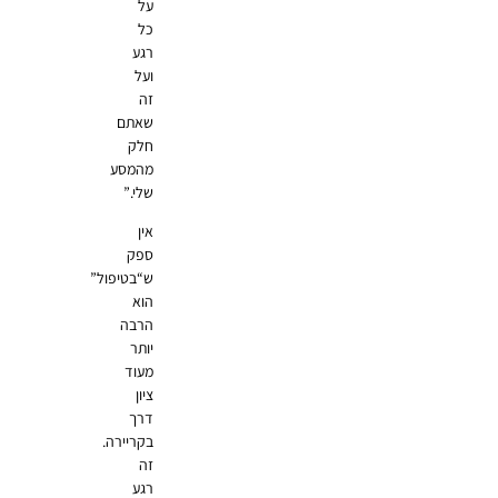
על
כל
רגע
ועל
זה
שאתם
חלק
מהמסע
שלי.”
אין
ספק
ש“בטיפול”
הוא
הרבה
יותר
מעוד
ציון
דרך
בקריירה.
זה
רגע