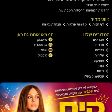
ות רק אצלנו!
ת הלוהטות והרכילות המפתיעות
ט מהיר
ף הבית
מדיניות פרטיות
הצהרת נגישות
רים שלנו
תמצאו אותנו גם כאן
ז-קים
פייסבוק
רבות
אינסטגרם
ילות
יוטיוב
ווזיה
טיקטוק
וסיקה
וים
לום
נקשנ'ס בסלון