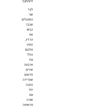
להתחנף.
לצד
שני
הסינגלים
שכבר
כבשו
את
הרדיו,
המיני
אלבום
כולל
עוד
ארבעה
שירים
חדשים
שפרידה
כתבה
יחד
עם
שורה
מרשימה