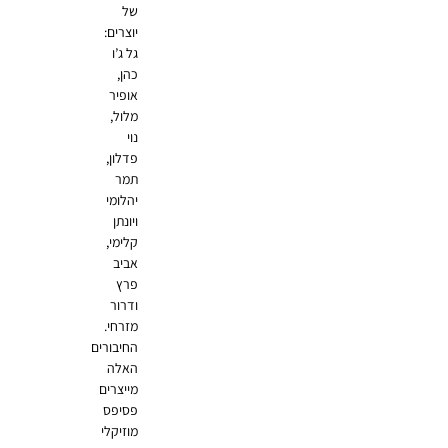
של
יוצרים:
גל ג’ו
כהן,
אופיר
מלול,
נוי
פדלון,
תמר
יהלומי
ויונתן
קלימי,
אביב
פרץ
ודרור
מזרחי.
החיבורים
האלה
מייצרים
פסיפס
מוזיקלי