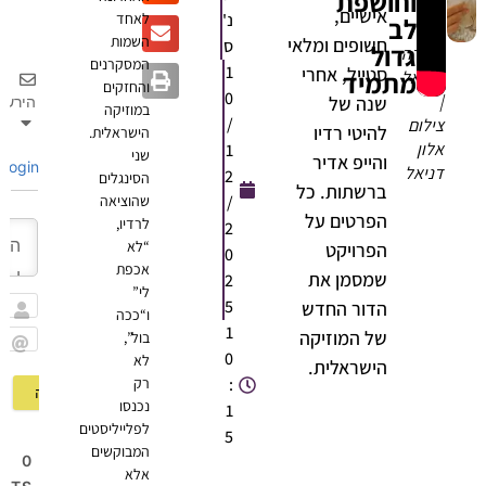
וחושפת
אישיים,
נ'
לאחד
לב
השמות
חשופים ומלאי
ס
גדול
רידה
המסקרנים
1
סטייל, אחרי
מתמיד
וזיאל
והחזקים
0
שנה של
הירשם
במוזיקה
/
ילום
להיטי רדיו
הישראלית.
לון
1
שני
והייפ אדיר
Login
ניאל
2
הסינגלים
ברשתות. כל
/
שהוציאה
הפרטים על
לרדיו,
2
“לא
הפרויקט
0
אכפת
שמסמן את
2
לי”
5
הדור החדש
ו“ככה
שם
1
של המוזיקה
בול”,
0
לא
Email
הישראלית.
:
רק
נכנסו
1
לפלייליסטים
5
המבוקשים
0
אלא