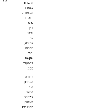
OMMENTS
התברגו
בצמרות
המצעדים
והוכיחו
שיש
כאן
יוצרת
עם
אמירה,
נוכחות
וקול
שקשה
להתעלם
ממנו.
בחודש
האחרון
היא
החלה
לשחרר
טעימות
מהשירים