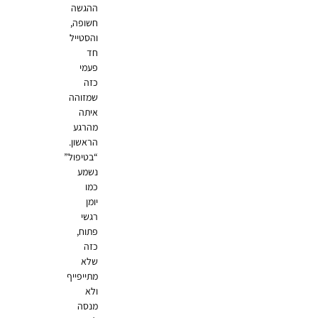
ההגשה
חשופה,
והסטייל
חד
פעמי
כזה
שמזוהה
איתה
מהרגע
הראשון.
“בטיפול”
נשמע
כמו
יומן
רגשי
פתוח,
כזה
שלא
מתייפייף
ולא
מנסה