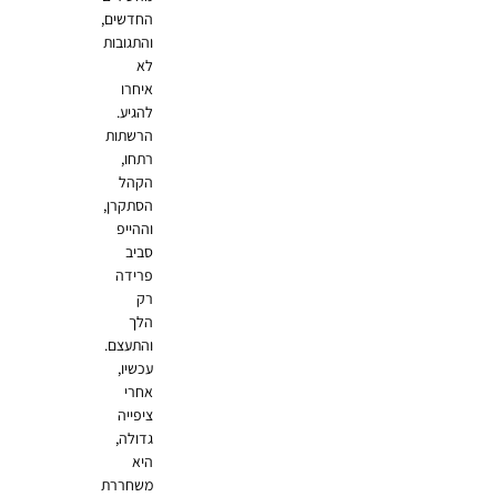
החדשים,
והתגובות
לא
איחרו
להגיע.
הרשתות
רתחו,
הקהל
הסתקרן,
וההייפ
סביב
פרידה
רק
הלך
והתעצם.
עכשיו,
אחרי
ציפייה
גדולה,
היא
משחררת