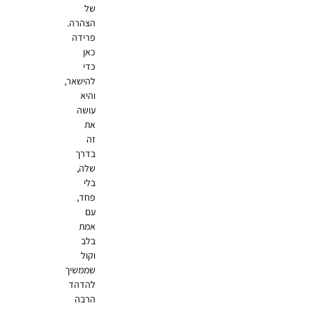
של
הצהרה.
פרידה
כאן
כדי
להישאר,
והיא
עושה
את
זה
בדרך
שלה,
בלי
פחד,
עם
אמת
בלב
וקול
שממשיך
להדהד
הרבה