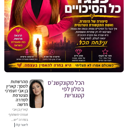
הכל מקונקשנ'ס
מהרשתות
למסך: קארין
בסלון לפי
בן אבי זעפרני
קטגוריות
מצטרפת
לסדרה
חדשה
קארין בן אבי
זעפרני תשתתף
בסדרה "יש...
ליאור קלו