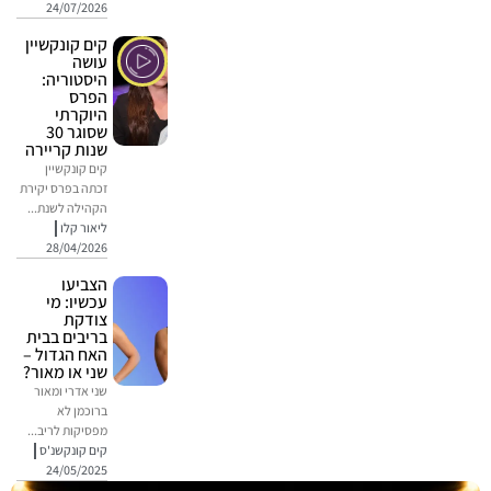
24/07/2026
קים קונקשיין
עושה
היסטוריה:
הפרס
היוקרתי
שסוגר 30
שנות קריירה
קים קונקשיין
זכתה בפרס יקירת
הקהילה לשנת...
ליאור קלו
28/04/2026
הצביעו
עכשיו: מי
צודקת
בריבים בבית
האח הגדול –
שני או מאור?
שני אדרי ומאור
ברוכמן לא
מפסיקות לריב...
קים קונקשנ'ס
24/05/2025