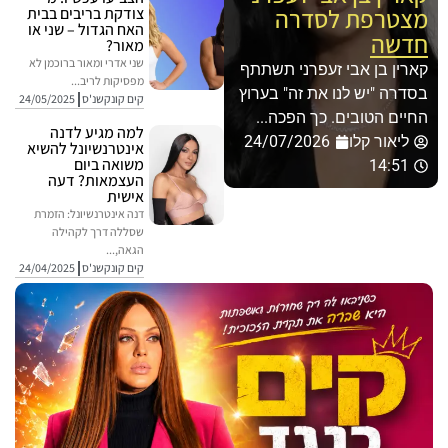
מצטרפת לסדרה
צודקת בריבים בבית
האח הגדול – שני או
חדשה
מאור?
שני אדרי ומאור ברוכמן לא
קארין בן אבי זעפרני תשתתף
מפסיקות לריב...
בסדרה "יש לנו את זה" בערוץ
קים קונקשנ'ס
24/05/2025
החיים הטובים. כך הפכה...
למה מגיע לדנה
ליאור קלו
24/07/2026
אינטרנשיונל להשיא
משואה ביום
14:51
העצמאות? דעה
אישית
דנה אינטרנשיונל: הזמרת
שסללה דרך לקהילה
הגאה,...
קים קונקשנ'ס
24/04/2025