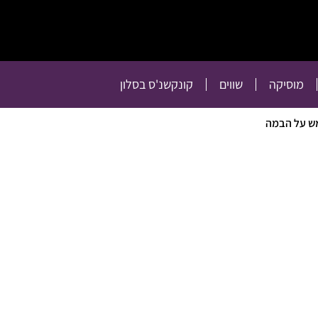
תרבות
רכילות
טלוויזיה
מוסיקה
שווים
קו
מוסיקה
שווים
קונקשנ'ס בסלון
ש על הבמה