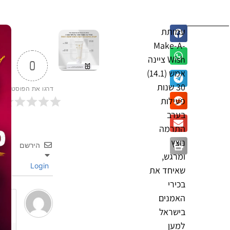
עמותת
Make-A-
Wish ציינה
0
אמש (14.1)
30 שנות
דרגו את הפוסט
פעילות
בערב
התרמה
נוצץ
הירשם
ומרגש,
Login
שאיחד את
בכירי
האמנים
בישראל
למען