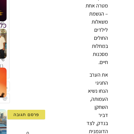
מטרה אחת
– הגשמת
משאלות
כל
לילדים
החולים
במחלות
מסכנות
חיים.
{}
[+]
את הערב
החגיגי
הנחו נשיא
שם
העמותה,
Email
השחקן
דביר
בנדק, לצד
הדוגמנית
0