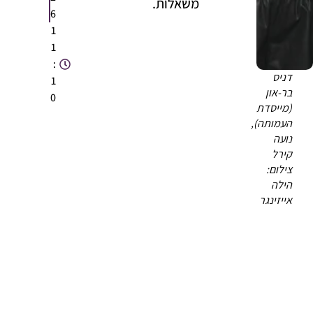
משאלות.
6
1
1
:
דניס
1
בר-און
0
(מייסדת
העמותה),
נועה
קירל
צילום:
הילה
אייזינגר