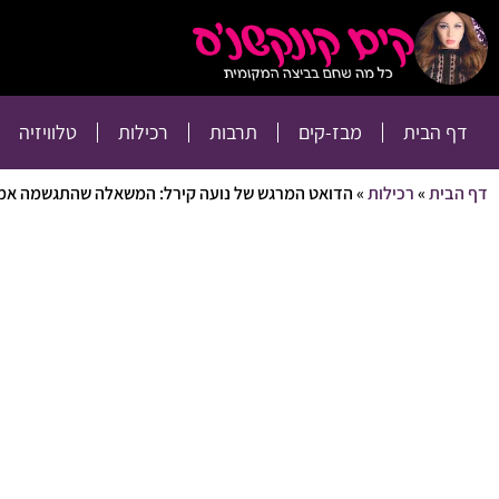
דף הבית
מבז-קים
דף הבית
מבז-קים
תרבות
רכילות
טלוויזיה
דף הבית
»
רכילות
»
הדואט המרגש של נועה קירל: המשאלה שהתגשמה אמ