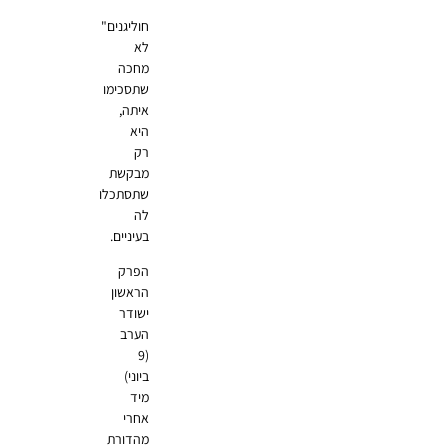
חוליגנים"
לא
מחכה
שתסכימו
איתה,
היא
רק
מבקשת
שתסתכלו
לה
בעיניים.
הפרק
הראשון
ישודר
הערב
(9
ביוני)
מיד
אחרי
מהדורת