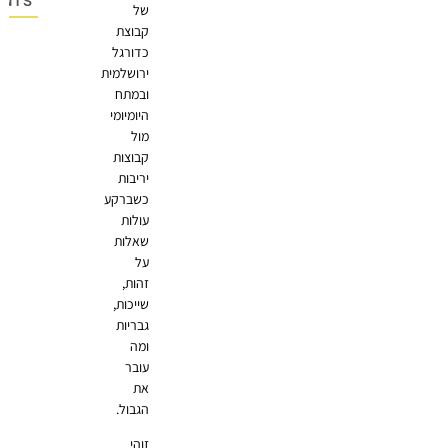
OMMENTS
של
קבוצת
כדורגל
ירושלמית
ובמתח
היומיומי
מול
קבוצות
יריבות
כשברקע
עולות
שאלות
על
זהות,
שייכות,
גבריות
ומה
עובר
את
הגבול.
זוהי