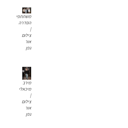
משתתפי
הסדרה
|
צילום
אור
גפן
מירב
מיכאלי
|
צילום
אור
גפן