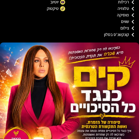
כילות
יוטיוב
ווזיה
טיקטוק
וסיקה
וים
ילום
ונקשנ'ס בסלון