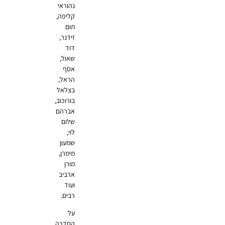
נהוראי
קליפה,
תום
זידנר,
דוד
שאול,
אסף
הראל,
בצלאל
בורוכוב,
אברהם
שלום
לוי,
שמעון
מימרן,
מורן
ארביב
ועוד
רבים.
על
הסדרה