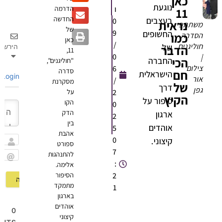
כאן
נוגעת
ו
הדרמה
11
החדשה
בעצבים
0
נראית
משתתפי
של
9
החשופים
כמו
הסדרה
כאן
/
חוליגנים
של
הדבר
הירשם
11,
0
|
הכי
החברה
"חוליגנים",
צילום
6
סדרה
חם
הישראלית
Login
אור
/
מסקרנת
של
דרך
גפן
2
על
הקיץ
סיפור על
הקו
0
הדק
ארגון
2
בין
אוהדים
5
אהבת
0
קיצוני.
ספורט
שם
7
להתנהגות
:
אלימה.
Email
2
הסיפור
מתמקד
1
בארגון
אוהדים
0
קיצוני