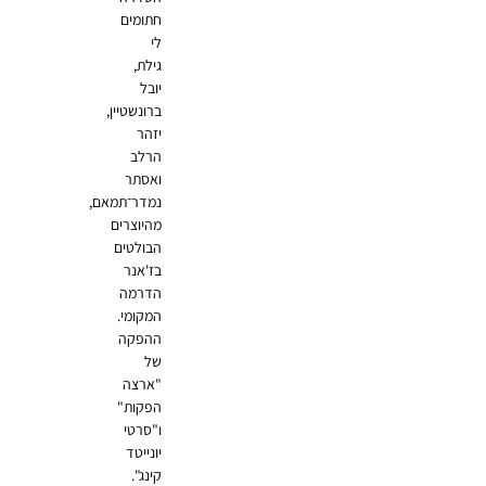
חתומים
לי
גילת,
יובל
ברונשטיין,
יזהר
הרלב
ואסתר
נמדר־תמאם,
מהיוצרים
הבולטים
בז'אנר
הדרמה
המקומי.
ההפקה
של
"ארצה
הפקות"
ו"סרטי
יונייטד
קינג".