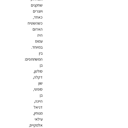
שחקנים
ויוצרים
כאחד,
כשהשטיח
האדום
היה
עמוס
במיוחד.
בין
המשתתפים:
בן
סולטן,
דקלה,
שון
סופטי,
בן
היינה,
דניאל
מנוחין,
עילאי
אלמקייס,