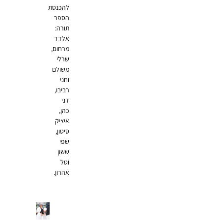
להכנסת
הספר
תורה:
אלדד
מרחום,
שרלי
משולם
וחני
רביבו,
דני
כהן,
איציק
סיטון,
שפי
ששון
וטל
אהרון.