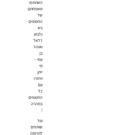
השתתפו
משפחתם
של
החטופים
גיא
גלבוע
דלאל
ואוהד
בן
עמי –
מי
ייתן
ויחזרו
עם
כל
החטופים
במהרה
!
עוד
שותפים
לתרומה