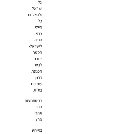
על
ישראל
ולהצלחת
כל
חיילי
צבא
הגנה
לישראל-
הספר
ייתרם
לבית
הכנסת
בבנין
עתידים
בת״א.
בהשתתפות
הרב
אהרון
פרץ
באירוע