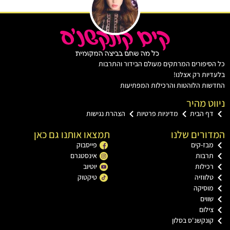
יפורים המרתקים מעולם הבידור והתרבות
ות רק אצלנו!
ת הלוהטות והרכילות המפתיעות
ט מהיר
ף הבית
מדיניות פרטיות
הצהרת נגישות
רים שלנו
תמצאו אותנו גם כאן
ז-קים
פייסבוק
רבות
אינסטגרם
ילות
יוטיוב
ווזיה
טיקטוק
וסיקה
וים
לום
נקשנ'ס בסלון