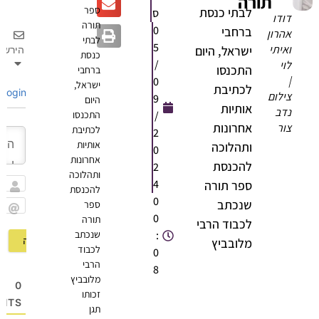
תורה
ספר
לבתי כנסת
ס
ודו
תורה
0
ברחבי
הרון
לבתי
5
איתי
ישראל, היום
הירשם
כנסת
/
וי
התכנסו
ברחבי
0
ישראל,
לכתיבת
Login
ילום
9
היום
אותיות
דב
/
התכנסו
אחרונות
ור
לכתיבת
2
אותיות
ותהלוכה
0
אחרונות
להכנסת
2
ותהלוכה
4
ספר תורה
להכנסת
שם
0
שנכתב
ספר
0
תורה
Email
לכבוד הרבי
:
שנכתב
מלובביץ
לכבוד
0
הרבי
8
מלובביץ
0
זכותו
OMMENTS
תגן