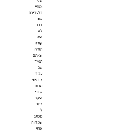
שלי
ומחיי
בלעדיכם
שום
דבר
לא
היה
קורה
תודה
שאתם
תמיד
שם
עבורי
צירפתי
מכתב
שדני
היקר
כתב
לי
מכתב
שמלווה
אותי