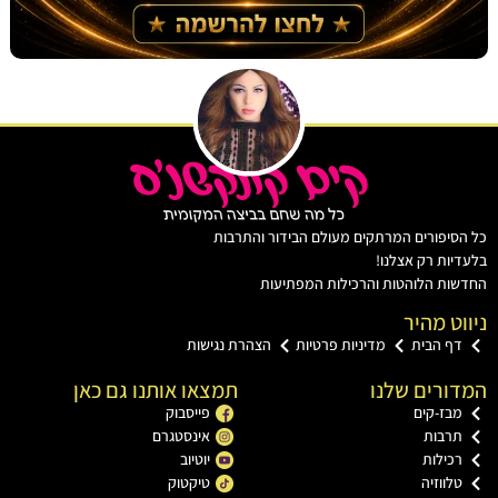
יפורים המרתקים מעולם הבידור והתרבות
ות רק אצלנו!
ת הלוהטות והרכילות המפתיעות
ט מהיר
ף הבית
מדיניות פרטיות
הצהרת נגישות
רים שלנו
תמצאו אותנו גם כאן
בז-קים
פייסבוק
רבות
אינסטגרם
כילות
יוטיוב
ווזיה
טיקטוק