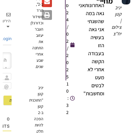
מחיי"
ב-2",
האחרונותאני
ס
יניב
תרד
2
גאה במה
קטן
משידור
4
|
שהשגתי
הירשם
וכדורגלן
/
צילום
אני גאה
העבר
יח"צ
0
יעזוב
בעשיה
Login
2
את
הזו
/
התחנה
בעבודה
אחרי
2
שבע
הקשה
0
שנים.
אחרי לא
2
5
מעט
שם
1
לבטים
יניב
0
Email
ומחשבות"
קטן
:
"התוכנית
3
קטן
2
ב-2
הפכה
0
להיות
OMMENTS
חלק