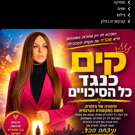
וסיקה
וים
ילום
ונקשנ'ס בסלון