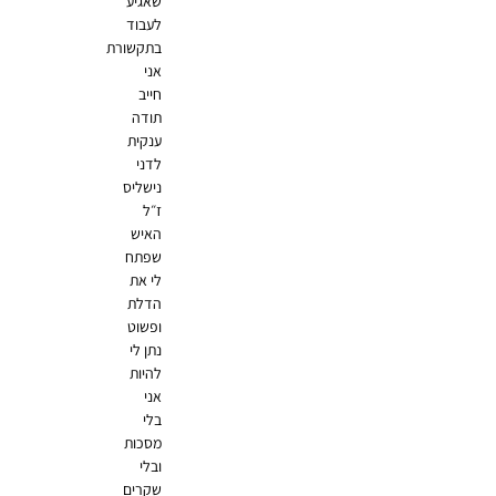
שאגיע
לעבוד
בתקשורת
אני
חייב
תודה
ענקית
לדני
נישליס
ז״ל
האיש
שפתח
לי את
הדלת
ופשוט
נתן לי
להיות
אני
בלי
מסכות
ובלי
שקרים