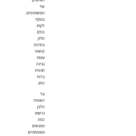
האישיים
של
המשתתפים.
בנוסף
לקחו
כולם
חלק
בסדנת
קישוט
עוגות
גבינה
חגיגית
ברוח
החג.
על
השטיח
הלבן
נרשמו
כמה
מפגשים
משפחתיים