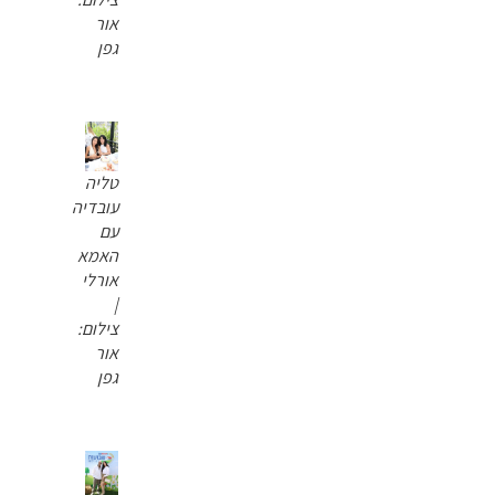
אור
גפן
טליה
עובדיה
עם
האמא
אורלי
|
צילום:
אור
גפן