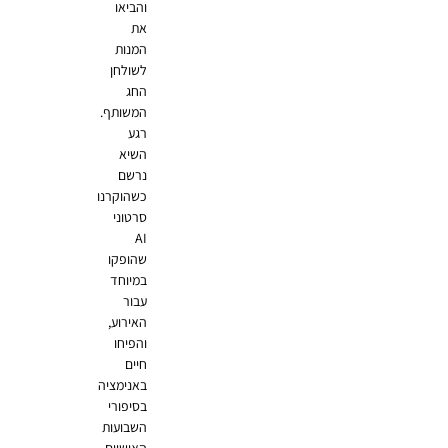
והביאו
את
המנות
לשולחן
החג
המשותף.
רגע
השיא
נרשם
כשהוקרנו
סרטוני
AI
שהופקו
במיוחד
עבור
האירוע,
והפיחו
חיים
באנימציה
בסיפורי
השבועות