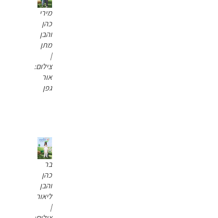
מירי
כהן
והבן
מתן
|
צילום:
אור
גפן
בר
כהן
והבן
ליאור
|
צילום: