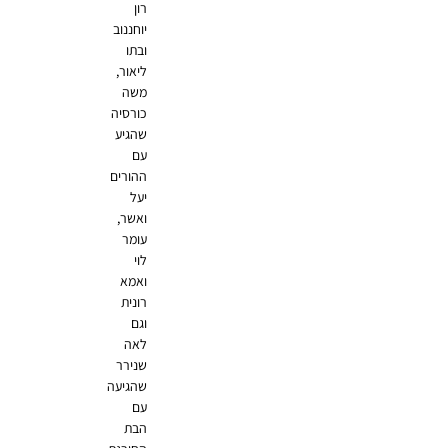
רון
יוחננוב
ובתו
ליאור,
משה
כורסיה
שהגיע
עם
ההורים
יעל
ואשר,
עומר
לוי
ואמא
רונית
וגם
לאה
שנירר
שהגיעה
עם
הבת