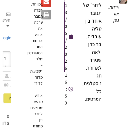
במיוחד.
לדור״ של
1
צילום:
חברת
3
תנובה
אור
תנובה
/
גפן
איחד בין
הירשם
ערכה
0
טליה
את
5
אירוע
עובדיה,
Login
/
ארוחת
בר כהן
2
החג
ולאה
המסורתית
0
שלה
שנירר
2
–
לארוחת
6
"שבועות
1
חג
מדור
שם
6
נוסטלגית.
לדור"
:
–
Email
כל
5
אירוע
הפרטים.
מרגש
9
שהצליח
לחבר
0
בין
OMMENTS
מסורת