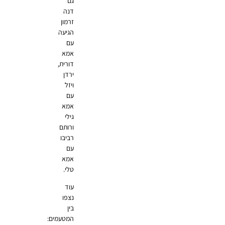
גם
דנה
זרמון
הגיעה
עם
אמא
דורית,
ירדן
ויזל
עם
אמא
גילי
ורותם
רביבו
עם
אמא
טלי.
עוד
נצפו
בין
המטעמים: