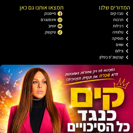
רים שלנו
תמצאו אותנו גם כאן
בז-קים
פייסבוק
רבות
אינסטגרם
כילות
יוטיוב
ווזיה
טיקטוק
וסיקה
וים
ילום
ונקשנ'ס בסלון