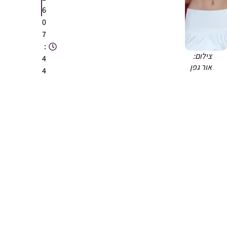
6
0
7
:
צילום:
4
אור גפן
4