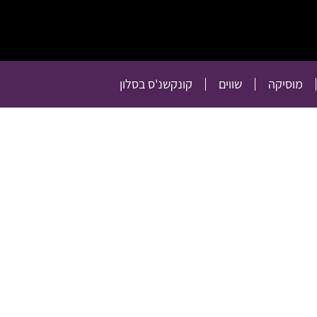
תרבות
רכילות
טלוויזיה
מוסיקה
שווים
קו
מוסיקה
שווים
קונקשנ'ס בסלון