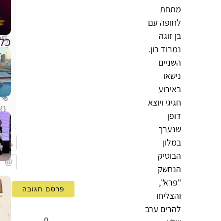
מתחת
לחופה עם
בן זוגה
כל
נמרוד רון.
השניים
נישאו
באירוע
חגיגי ויוצא
{}
דופן
[+]
שנערך
במלון
הבוטיק
שם
הנחשק
Email
"פרא",
והצליחו
להרים ערב
0