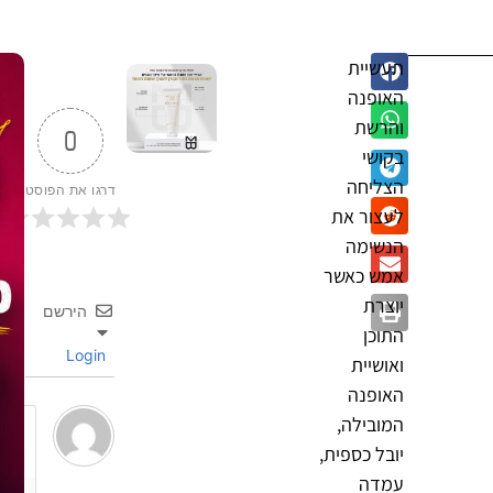
תעשיית
האופנה
והרשת
0
בקושי
הצליחה
דרגו את הפוסט
לעצור את
הנשימה
אמש כאשר
יוצרת
הירשם
התוכן
Login
ואושיית
האופנה
המובילה,
יובל כספית,
עמדה