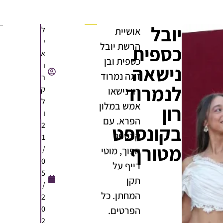
יובל
ל
אושיית
י
הרשת יובל
כספית
א
כספית ובן
ו
נישאה
זוגה נמרוד
ר
לנמרוד
ק
רון נישאו
ל
אמש במלון
רון
ו
הפרא. עם
2
בקונספט
קונספט
1
מטורף
/
הפוך, מוטי
0
רייף על
5
תקן
/
המחתן. כל
2
0
הפרטים.
2