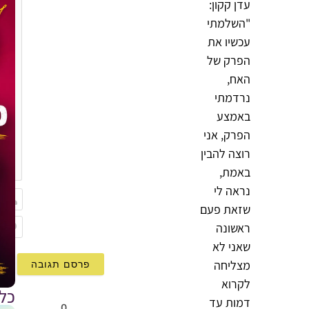
עדן קקון:
"השלמתי
עכשיו את
הפרק של
האח,
נרדמתי
באמצע
הפרק, אני
רוצה להבין
{}
[+]
באמת,
נראה לי
שזאת פעם
שם
ראשונה
Email
שאני לא
מצליחה
לקרוא
כל
דמות עד
0