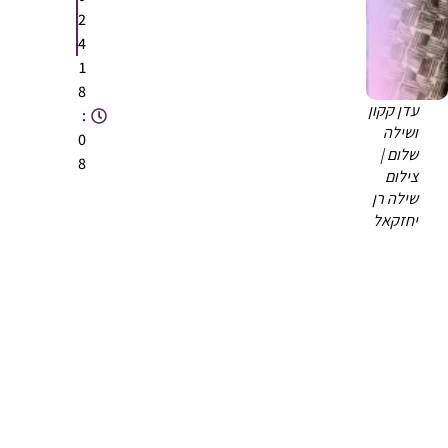
2
4
1
8
עדן קקון
:
ושילה
0
שלום |
8
צילום
שילה רן
יחזקאל