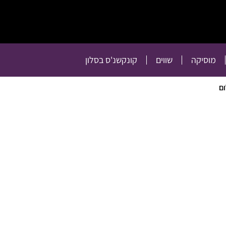
תרבות
רכילות
טלוויזיה
מוסיקה
שווים
קו
מוסיקה
שווים
קונקשנ'ס בסלון
ום