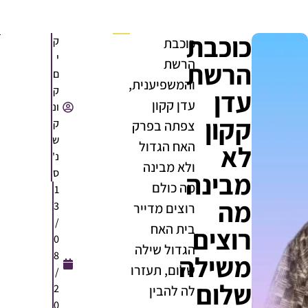
כוכבת
ק
כוכבת
י
הרשת
הרשת
ם
והמשפיענית,
ק
עדן
עדן קקון
ונ
קקון
ק
צפתה בפרק
ש
האח הגדול
לא
נ'
ולא מבינה
ס
מבינה
מה כולם
1
מה
3
רוצים מדייר
/
בית האח
רוצים
0
הגדול שילה
8
משילה
שלום, תעזרו
/
שלום
2
לה להבין
0