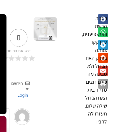
כוכבת
הרשת
והמשפיענית,
0
עדן קקון
צפתה
דרגו את הפוסט
בפרק האח
הגדול ולא
מבינה מה
כולם רוצים
הירשם
מדייר בית
Login
האח הגדול
שילה שלום,
תעזרו לה
להבין