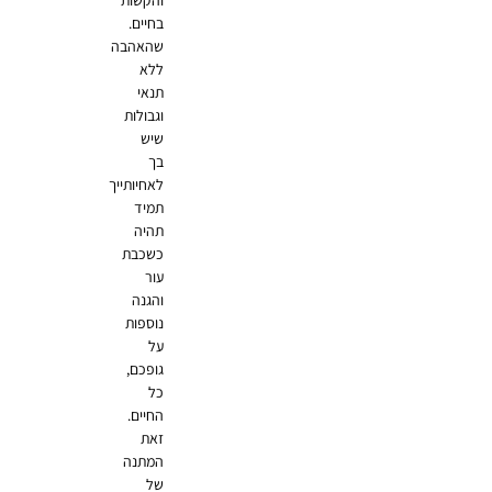
והקשות
בחיים.
שהאהבה
ללא
תנאי
וגבולות
שיש
בך
לאחיותייך
תמיד
תהיה
כשכבת
עור
והגנה
נוספות
על
גופכם,
כל
החיים.
זאת
המתנה
של