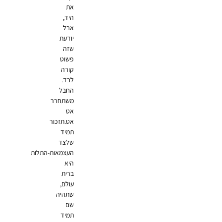
את
היד,
אבל
יודעת
שזה
פשוט
קורה
לבד.
החבל
משתחרר
אט
אט.תזכור
תמיד
שלצד
העצמאות-התלות
היא
ברית
עולם,
שתהיה
שם
תמיד