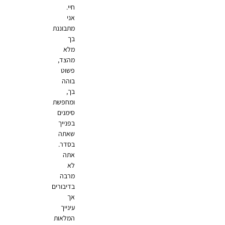
חיי.
אני
מתבוננת
בך
מלא
מהצד,
פשוט
בוהה
בך,
ומחפשת
סימנים
בפנייך
שאתה
בסדר.
אתה
לא
מרבה
בדיבורים
אך
עינייך
המלאות