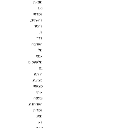
שונאת
ואז
למדתי
להשלים,
להניח
לי.
דרך
האהבה
של
אמא
שלפעמים
גם
הייתה
פצועה,
מצאתי
אותי.
ובשנה
האחרונה,
למרות
שאני
לא