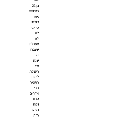
אתה
בן 21
היום!!!!
אתה
קולט?
כי אני
לא.
לא
מעכלת
שעברו
21
שנה
מאז
הענקת
לי את
התואר
הכי
מדהים
טהור
ויפה
בעולם
הזה,