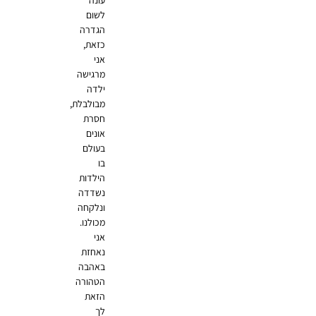
עונה
לשום
הגדרה
כזאת,
אני
מרגישה
ילדה
מבולבלת,
חסרת
אונים
בעולם
בו
הילדות
נשדדה
ונלקחה
מכולנו.
‏אני
נאחזת
באהבה
הטהורה
הזאת
לך