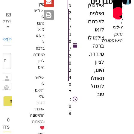
מברכים
גולן
אייל גולן
ס
ליאם
ואילנית
2
ואילנית
גולן
לוי
7
|
לוי כתבו
הירשם
כתבו
/
צילום
לו או
לו או
מתוך
1
צילמו
צילמו לו
Login
האינסטגרם
0
לו
ברכה
/
ברכה
מיוחדת
מיוחדת
2
לציון
לציון
0
היום
היום,
2
4
תאחלו
אילנית
שם
לוי
0
לו מזל
"ליאם
7
Email
טוב
שלי
:
בכורי
0
אהבתי
9
הראשונה
0
והנצחית
OMMENTS