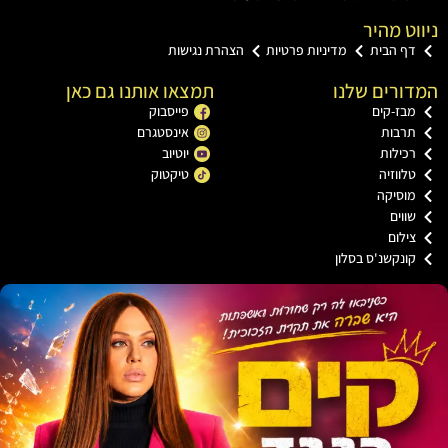
ט מהיר
ף הבית
מדיניות פרטיות
הצהרת נגישות
רים שלנו
תמצאו אותנו גם כאן
בז-קים
פייסבוק
רבות
אינסטגרם
כילות
יוטיוב
ווזיה
טיקטוק
וסיקה
וים
ילום
ונקשנ'ס בסלון