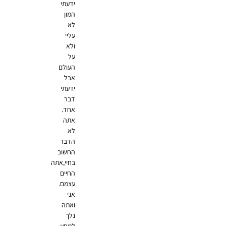
ידעתי
המון
לא
עליי
ולא
על
העולם
אבל
ידעתי
דבר
אחד.
אתה
לא
הדבר
החשוב
בחיי,אתה
החיים
עצמם.
אני
ואתה
נלך