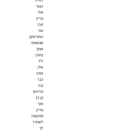
כאילו
הגוף
שלי
עדיין
זוכר
את
החודשים,
שנשאתי
אותך
בתוכי.
ילד
שלי,
אתה
כבר
גבר
מדהים
בן 21
ואני
עדיין
מתקשה
לשחרר
לך