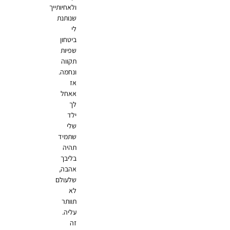
ולאחיותייך
שנותנת
לי
ביטחון
שפיות
תקווה
ונחמה.
אז
אאחל
לך
ילד
שלי
שתמיד
תהיה
בליבך
אהבה,
שלעולם
לא
תוותר
עליה.
זה