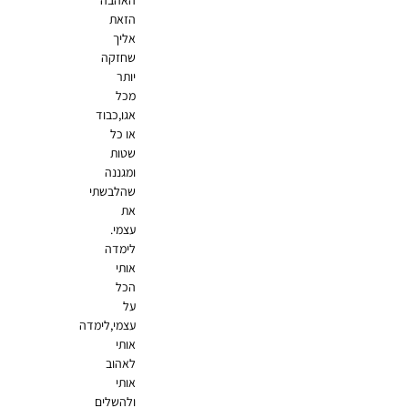
האהבה
הזאת
אליך
שחזקה
יותר
מכל
אגו,כבוד
או כל
שטות
ומגננה
שהלבשתי
את
עצמי.
לימדה
אותי
הכל
על
עצמי,לימדה
אותי
לאהוב
אותי
ולהשלים