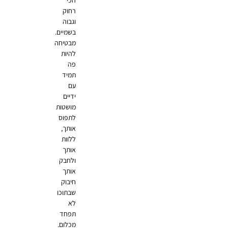
הכי
רחוק
וגבוה
בשמיים.
מבטיחה
להיות
פה
תמיד
עם
ידיים
מושטות
לתפוס
אותך,
ללוות
אותך
ולחבק
אותך
חיבוק
שבתוכו
לא
תפחד
מכלום.