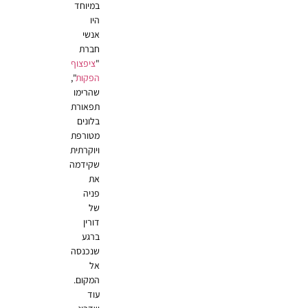
במיוחד
היו
אנשי
חברת
"
ציפצוף
הפקות
",
שהרימו
תפאורת
בלונים
מטורפת
ויוקרתית
שקידמה
את
פניה
של
דורין
ברגע
שנכנסה
אל
המקום.
עוד