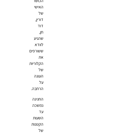
הכושר
האישי
של
דורין,
דוד
חן,
שהגיע
לוודא
ששורפים
את
הקלוריות
של
העוגה
על
הרחבה.
החגיגה
נמשכה
עד
השעות
הקטנות
של