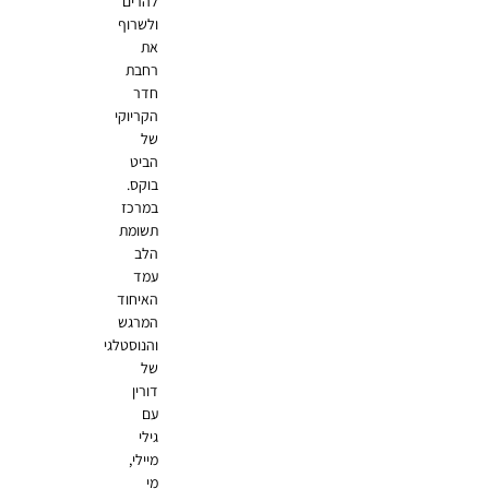
להרים
ולשרוף
את
רחבת
חדר
הקריוקי
של
הביט
בוקס.
במרכז
תשומת
הלב
עמד
האיחוד
המרגש
והנוסטלגי
של
דורין
עם
גילי
מיילי,
מי