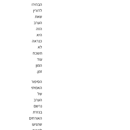
הבהירו
לדורין
שאת
הערב
הזה
היא
כנראה
לא
תשכח
עוד
המון
זמן.
הסיפור
האמיתי
של
הערב
נרשם
בגזרת
האורחים
שהגיעו