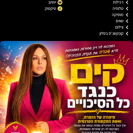
כילות
יוטיוב
ווזיה
טיקטוק
וסיקה
וים
ילום
ונקשנ'ס בסלון