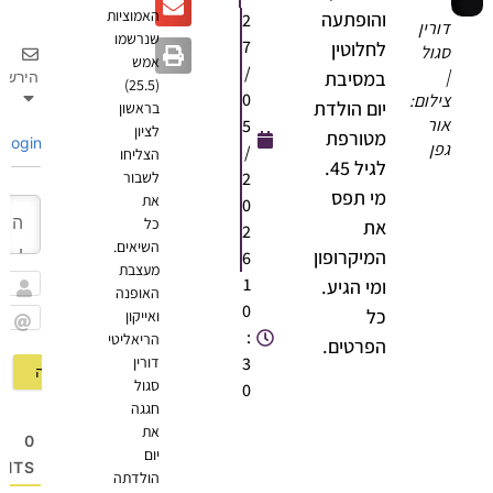
האמוציות
והופתעה
2
דורין
שנרשמו
7
לחלוטין
סגול
אמש
/
|
במסיבת
הירשם
(25.5)
0
צילום:
יום הולדת
בראשון
אור
5
לציון
מטורפת
Login
גפן
/
הצליחו
לגיל 45.
2
לשבור
מי תפס
את
0
כל
את
2
השיאים.
המיקרופון
6
מעצבת
1
ומי הגיע.
האופנה
שם
0
כל
ואייקון
:
הריאליטי
Email
הפרטים.
3
דורין
סגול
0
חגגה
את
0
יום
OMMENTS
הולדתה