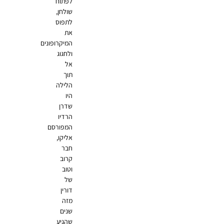
לפתוח
שולחן,
לתפוס
את
המיקרופונים
ולחגוג
אל
תוך
הלילה
היו
שדרן
הרדיו
המפורסם
אליקו,
חבר
קרוב
וטוב
של
דורין
מזה
שנים
שהגיע