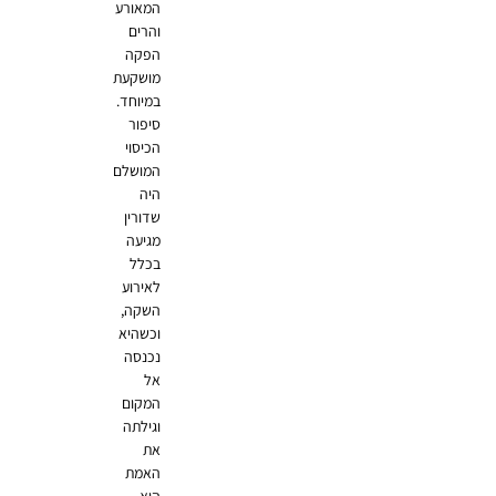
המאורע
והרים
הפקה
מושקעת
במיוחד.
סיפור
הכיסוי
המושלם
היה
שדורין
מגיעה
בכלל
לאירוע
השקה,
וכשהיא
נכנסה
אל
המקום
וגילתה
את
האמת