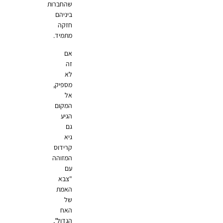
שהחברות
ביניהם
חזקה
מתמיד.
אם
זה
לא
מספיק,
אל
המקום
הגיע
גם
גיא
קרידוס
המזוהה
עם
"צבא
האמת
של
האח
הגדול",