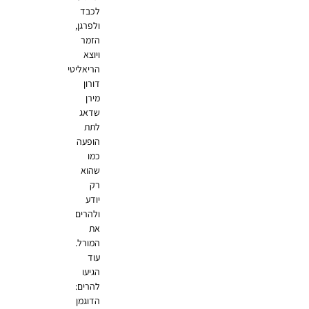
לכבד
ולפרגן,
הזמר
ויוצא
הריאליטי
דורון
מירן
שדאג
לתת
הופעה
כמו
שהוא
רק
יודע
ולהרים
את
המורל.
עוד
הגיעו
להרים:
הדוגמן