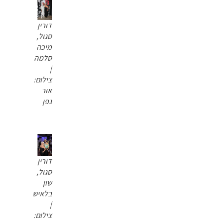
דורין
סגול,
מיכה
סלמה
|
צילום:
אור
גפן
דורין
סגול,
שון
בלאיש
|
צילום: