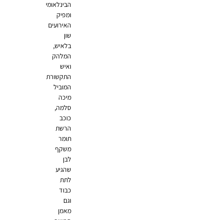
הבינלאומי
ומפיק
האירועים
שון
בלאיש,
המלהק
ואיש
התקשורת
המוביל
מיכה
סלמה,
כוכב
הרשת
תומר
משקף
לבן
שהגיע
לתת
כבוד
וגם
מאמן