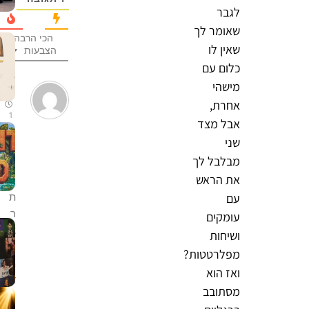
לגבר
שאומר לך
הכי הרבה
שאין לו
הצבעות
כלום עם
מישהי
תמי
אחרת,
1
אבל מצד
שנה
לפני
שני
מבלבל לך
את הראש
עם
ת
ר
עומקים
צ
ושיחות
ה
מפלרטטות?
מ
ואז הוא
ד
מסתובב
ה