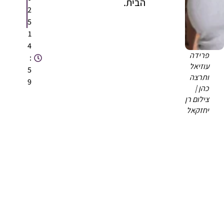
הבית.
2
5
1
4
פרידה
:
עוזיאל
5
ותרצה
9
כהן |
צילום רן
יחזקאל