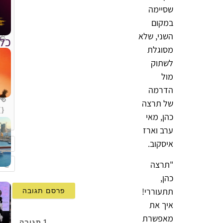
שסיימה
במקום
השני, שלא
כל
מסוגלת
לשתוק
מול
הדרמה
של תרצה
{}
כהן, מאי
[+]
ערב וארז
איסקוב.
שם
"תרצה
mail
כהן,
תתעוררי!
איך את
מאפשרת
1
תגובה