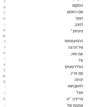
ר
המקום
ע
שבו האמון
ל
הופך
ח
לחרב
ו
ט
פיפיות."
ש
ההתעמתות
ד
של תרצה
ר
ה
עם מאי,
ו
על
ע
הפלרטוטים
ל
עם ארז,
ש
זכתה
פ
לתשבחות
י
אצל
ו
פרידה: "זו
ת
,
אמנות של