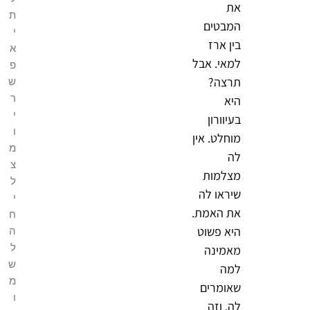
את
ת
המבטים
י
בין ארז
א
למאי. אבל
פ
תרצה?
ש
ר
היא
י
בעיוורון
ו
מוחלט. אין
מ
לה
צ
מצלמות
ל
שיראו לה
י
את האמת.
ח
היא פשוט
ה
ל
מאמינה
ש
למה
מ
שאומרים
ו
לה, וזה