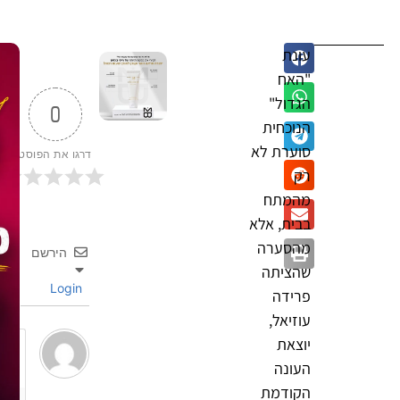
עונת
"האח
הגדול"
0
הנוכחית
סוערת לא
דרגו את הפוסט
רק
מהמתח
בבית, אלא
מהסערה
הירשם
שהציתה
Login
פרידה
עוזיאל,
יוצאת
העונה
הקודמת