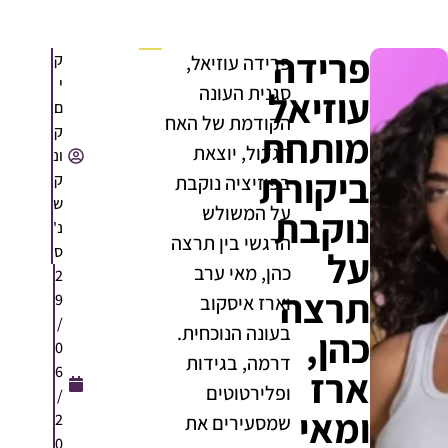
פרידה
ק
פרידה עוזיאל,
י
סגנית העונה
עוזיאל
ם
הקודמת של האח
ק
מותחת
הגדול, יוצאת
ונ
ביקורת
ק
בפוזיציה נוקבת
ש
על המשולש
נוקבת
נ'
הרגשי בין תרצה
ס
על
כהן, מאי ערב
2
תרצה
9
וארז איסקוב
/
בעונה הנוכחית.
כהן,
0
דרמה, בגידות
6
ארז
ופלירטוטים
/
ומאי
2
שמסעירים את
0