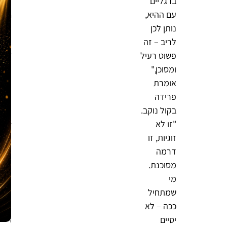
ברגליים
י
עם ההיא,
מ
נותן לכן
ה
!
לריב – זה
ב
פשוט רעיל
ח
ומסוכן,"
ו
אומרת
ר
פרידה
ה
בקול נוקב.
ח
"זו לא
ז
זוגיות, זו
ק
ה
דרמה
ע
מסוכנת.
ם
מי
ע
שמתחיל
ר
ככה – לא
כ
יסיים
י