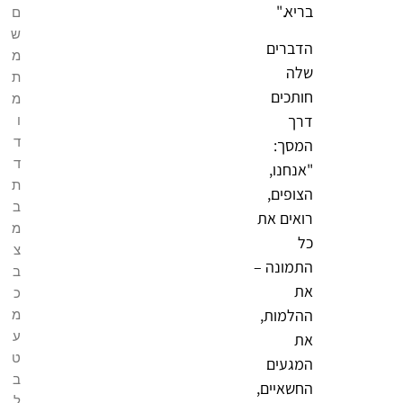
בריא."
ם
ש
הדברים
מ
שלה
ת
חותכים
מ
דרך
ו
ד
המסך:
ד
"אנחנו,
ת
הצופים,
ב
רואים את
מ
כל
צ
התמונה –
ב
את
כ
ההלמות,
מ
ע
את
ט
המגעים
ב
החשאיים,
ל