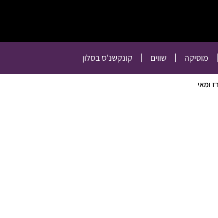
תרבות
רכילות
טלוויזיה
מוסיקה
שווים
קו
מוסיקה
שווים
קונקשנ'ס בסלון
ז ומאי