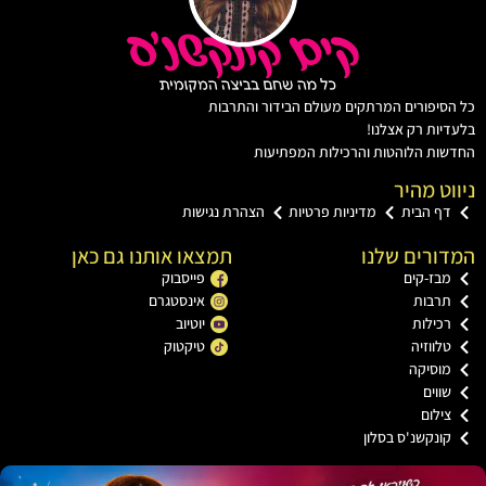
יפורים המרתקים מעולם הבידור והתרבות
ות רק אצלנו!
ת הלוהטות והרכילות המפתיעות
ט מהיר
ף הבית
מדיניות פרטיות
הצהרת נגישות
רים שלנו
תמצאו אותנו גם כאן
בז-קים
פייסבוק
רבות
אינסטגרם
כילות
יוטיוב
ווזיה
טיקטוק
וסיקה
וים
ילום
ונקשנ'ס בסלון