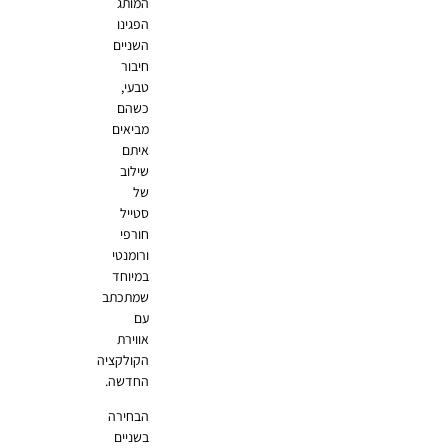
המותג
הפגינו
השניים
חיבור
טבעי,
כשהם
מביאים
איתם
שילוב
של
סטייל
חורפי
ורומנטי
במיוחד
שמתכתב
עם
אווירת
הקולקציה
החדשה.
הבחירה
בשניים