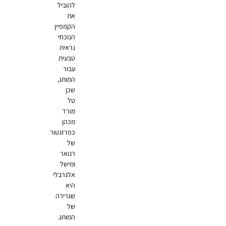
להוביל
את
הקמפיין
הנוכחי
נראית
טבעית
עבור
המותג,
שכן
טל
מורד
מכהן
כפרזנטור
של
רנואר
ומישל
אלגרבלי
היא
שגרירה
של
המותג.