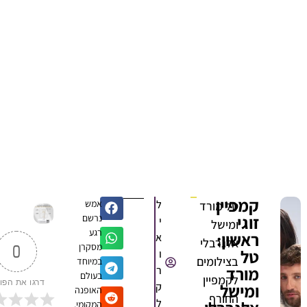
קמפיין
ל
אמש
טל מורד
זוגי
נרשם
י
ומישל
רגע
ראשון:
א
אלגרבלי
מסקרן
0
טל
ו
בצילומים
במיוחד
מורד
ר
בעולם
לקמפיין
דרגו את הפוסט
ומישל
ק
האופנה
החורף
ל
המקומי,