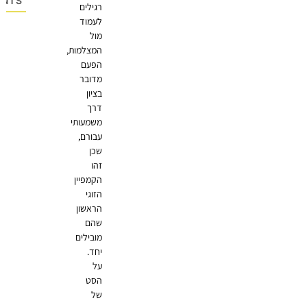
OMMENTS
רגילים
לעמוד
מול
המצלמות,
הפעם
מדובר
בציון
דרך
משמעותי
עבורם,
שכן
זהו
הקמפיין
הזוגי
הראשון
שהם
מובילים
יחד.
על
הסט
של