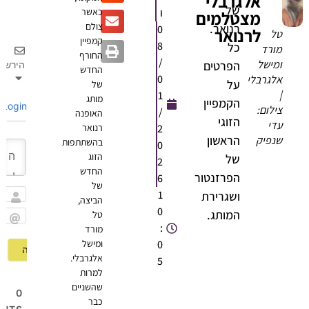
אלגרבלי
של
ו
כאשר
מצטלמים
צולם
רנואר.
0
לרנואר
טל
קמפיין
8
כל
מורד
החורף
/
ומישל
הפרטים
הירשם
החדש
0
אלגרבלי
על
של
|
1
מותג
הקמפיין
Login
צילום:
/
האופנה
הזוגי
עדי
2
רנואר
הראשון
שנפיק
בהשתתפות
0
הזוג
של
2
החדש
הפרזנטור
6
של
1
ושגרירת
הביצה,
שם
0
המותג.
טל
:
מורד
Email
0
ומישל
אלגרבלי.
5
למרות
שהשניים
0
כבר