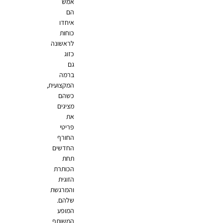
אמש
הם
איחדו
כוחות
לראשונה
כזוג
גם
ברמה
המקצועית,
כשהם
מציגים
את
פריטי
החורף
החדשים
תחת
הכותרת
הזוגית
והמרגשת
שלהם.
המופע
המשותף