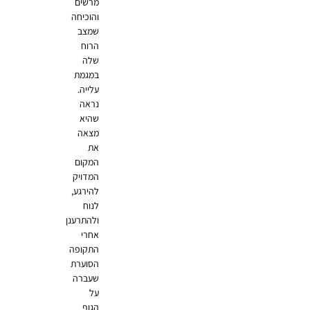
מרשים
והוכיחה
שמצב
הרוח
שלה
במגמת
עלייה.
נראה
שהיא
מצאה
את
המקום
המדויק
להירגע,
לנוח
ולהתרענן
אחרי
התקופה
הסוערת
שעברה
על
הגוף