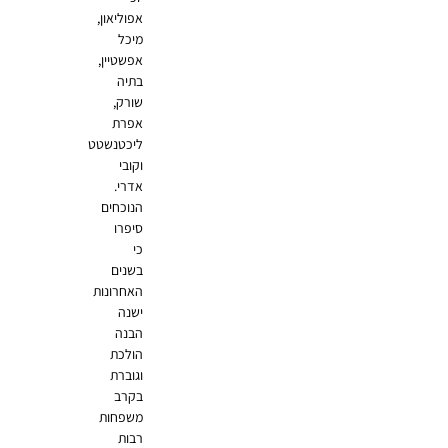
אפוליאון,
מיכל
אפשטיין,
בתיה
שורק,
אפרת
ליכטנשטט
וקובי
אדרי.
הנוכחים
סיפרו
כי
בשנים
האחרונות
ישנה
הבנה
הולכת
וגוברת
בקרב
משפחות
רבות