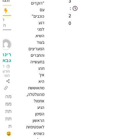
3
תגובה
"רוקדים
:
עם
2
כוכבים"
הכי הרבה
0
רגע
הצבעות
לפני
השיא.
בעוד
המעריצים
רינת
והחברים
גבאי
בתעשייה
1
תהו
חודש
איך
לפני
היא
מתאוששת
מהטלטלה,
מה
אתמול
ממ
הגיע
תת
הסימן
תת
הראשון
ת
לאופטימיות
כשהיא