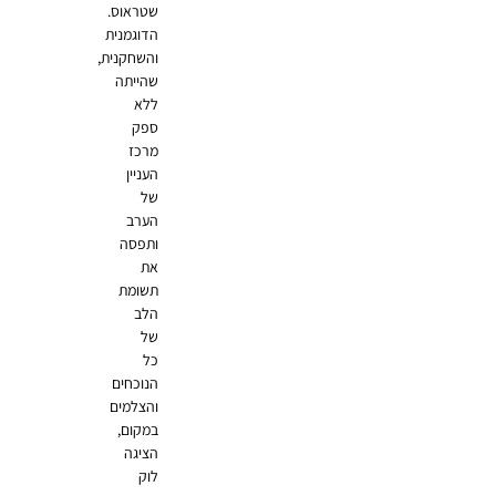
שטראוס.
הדוגמנית
והשחקנית,
שהייתה
ללא
ספק
מרכז
העניין
של
הערב
ותפסה
את
תשומת
הלב
של
כל
הנוכחים
והצלמים
במקום,
הציגה
לוק