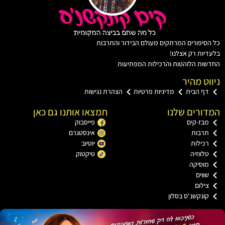
יפורים המרתקים מעולם הבידור והתרבות
ות רק אצלנו!
ת הלוהטות והרכילות המפתיעות
ט מהיר
ף הבית
מדיניות פרטיות
הצהרת נגישות
רים שלנו
תמצאו אותנו גם כאן
ז-קים
פייסבוק
רבות
אינסטגרם
ילות
יוטיוב
ווזיה
טיקטוק
וסיקה
וים
לום
נקשנ'ס בסלון