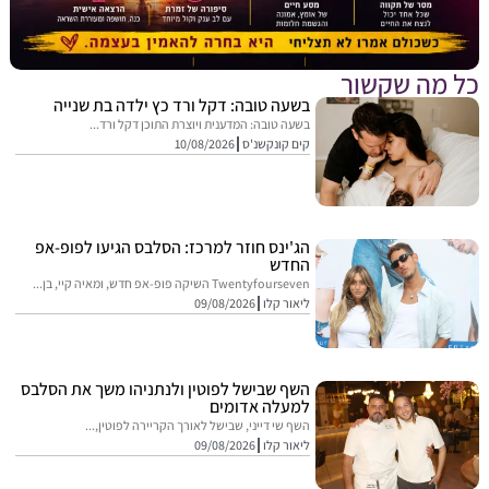
מה שקשור
בשעה טובה: דקל ורד כץ ילדה בת שנייה
בשעה טובה: המדענית ויוצרת התוכן דקל ורד...
קים קונקשנ'ס
10/08/2026
הג'ינס חוזר למרכז: הסלבס הגיעו לפופ-אפ
החדש
Twentyfourseven השיקה פופ-אפ חדש, ומאיה קיי, בן...
ליאור קלו
09/08/2026
השף שבישל לפוטין ולנתניהו משך את הסלבס
למעלה אדומים
השף שי דייני, שבישל לאורך הקריירה לפוטין,...
ליאור קלו
09/08/2026