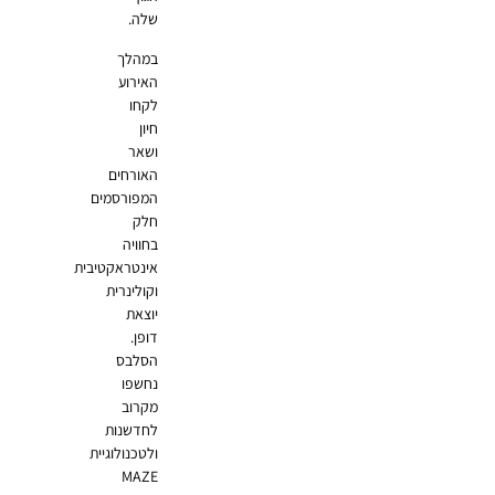
שלה.
במהלך
האירוע
לקחו
חיון
ושאר
האורחים
המפורסמים
חלק
בחוויה
אינטראקטיבית
וקולינרית
יוצאת
דופן.
הסלבס
נחשפו
מקרוב
לחדשנות
ולטכנולוגיית
MAZE