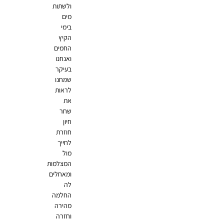
ולשתות
מים
בימי
הקיץ
החמים
ואנחנו
בעיקר
שמחנו
לראות
את
שחר
חיון
חוזרת
לחייך
מול
המצלמות
ומאחלים
לה
החלמה
מהירה
וחזרה