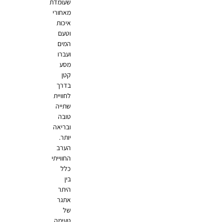
שעומדת
מאחורי
איכות
וטעם
המים
ועברו
מסע
קטן
בדרך
לחוויית
שתייה
טובה
ובריאה
יותר.
הערב
החווייתי
כלל
בין
היתר
אתגר
של
טעימה