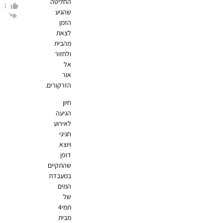
החליטה
0
שהגיע
הגב
הזמן
לצאת
מהבית
ולחזור
אל
אור
הזרקורים.
חיון
הגיעה
לאירוע
חגיגי
ויוצא
דופן
שהתקיים
במעבדת
המים
של
תמי4
מבית