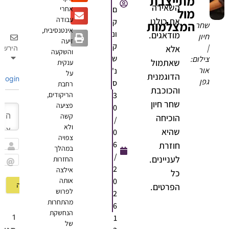
מתייצבת
השאירה
ם
אחרי
מול
עבודה
את כולנו
ק
המצלמות
חר
אינטנסיבית,
ונ
מודאגים.
יון
זיעה
ק
אלא
הירשם
והשקעה
ש
ילום:
שאתמול
ענקית
ור
נ'
על
הדוגמנית
Login
פן
ס
רחבת
והכוכבת
3
הריקודים,
שחר חיון
פציעה
0
קשה
הוכיחה
/
ולא
שהיא
0
צפויה
6
חוזרת
במהלך
שם
/
לעניינים.
החזרות
2
אילצה
Email
כל
0
אותה
הפרטים.
לפרוש
2
מהתחרות
6
הנחשקת
1
1
של